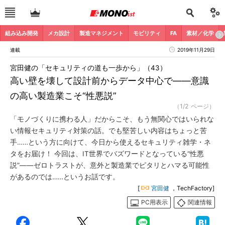
組み込み開発
メカ設計
製造マネジメント
モビリティ
FA
素材／化学
連載
2019年11月29日
宮田健の「セキュリティの道も一歩から」（43）
高い壁を壊して設計前からデータ中心で――意識
の高い製造業こそ“性悪説”
（1/2 ページ）
「モノづくりに携わる人」だからこそ、もう無関心ではいられな
い情報セキュリティ対策の話。でも堅苦しい内容はちょっと苦
手……という方に向けて、今日から使えるセキュリティ雑学・ネ
タをお届け！ 今回は、IT世界でバズワードとなっている“性悪
説”――ゼロトラストが、意外と製造業でピタリとハマる可能性
があるのでは……というお話です。
[
宮田健
，TechFactory]
PC用表示
関連情報