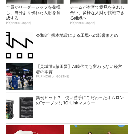
全員がリーダーシップを発揮
チームが本音で意見を交わし
し、自分より優れた人財を育
合い、多様な人財が挑戦でき
成する
る組織へ
PR(dentsu Japan)
PR(dentsu Japan)
令和8年熊本地震による工場への影響まとめ
【見城徹×藤田晋】AI時代でも変わらない経営
者の本質
PR(FINCHI on GOETHE)
異例ヒット？ 使い勝手にこだわったオムロン
の“オープンな”IO-Linkマスター