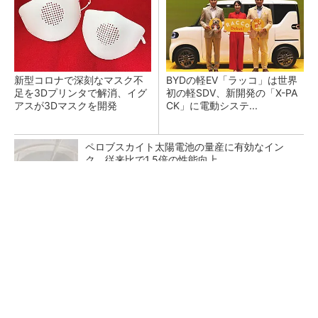
新型コロナで深刻なマスク不
BYDの軽EV「ラッコ」は世界
足を3Dプリンタで解消、イグ
初の軽SDV、新開発の「X-PA
アスが3Dマスクを開発
CK」に電動システ...
ペロブスカイト太陽電池の量産に有効なイン
ク、従来比で1.5倍の性能向上
【見城徹×藤田晋】AI時代でも変わらない経営
者の本質
PR(FINCHI on GOETHE)
【レベル14】生成AIを味方に、3D CADを使い
こなそう！