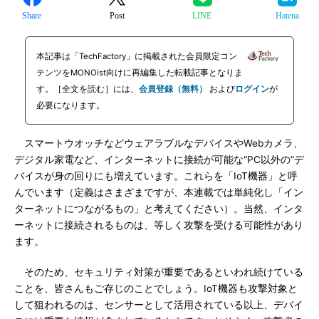
Share
Post
LINE
Hatena
本記事は「TechFactory」に掲載された会員限定コン
テンツをMONOist向けに再編集した転載記事となりま
す。［全文を読む］には、
会員登録（無料）
および
ログイン
が
必要になります。
スマートウオッチなどウェアラブルなデバイスやWebカメラ、
デジタル家電など、インターネットに接続が可能な“PC以外の”デ
バイスが身の回りにも増えています。これらを「IoT機器」と呼
んでいます（定義はさまざまですが、本連載では単純化し「イン
ターネットにつながるもの」と考えてください）。当然、インタ
ーネットに接続されるものは、等しく攻撃を受ける可能性があり
ます。
そのため、セキュリティ対策が重要であるといわれ続けている
ことを、皆さんもご存じのことでしょう。IoT機器も攻撃対象と
して狙われるのは、センサーとして活用されている以上、デバイ