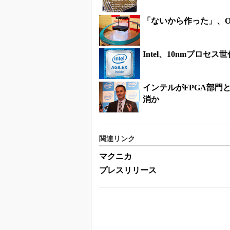
「ないから作った」、O
Intel、10nmプロセ
インテルがFPGA部門
消か
関連リンク
マクニカ
プレスリリース