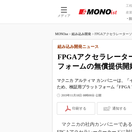
工
産
メディア
脱
つながる技術
AI×技術
MONOist
>
組み込み開発
>
FPGAアクセラレーターソ
つながる工場
AI×設備
つながるサービ
Physical
組み込み開発ニュース
FPGAアクセラレー
フォームの無償提供開
マクニカ アルティマ カンパニーは、「イ
ため、検証用プラットフォーム「FPGA
2019年11月18日 08時00分 公開
印刷する
通知する
マクニカの社内カンパニーであるアル
FPGAアクセラレーターカードに対