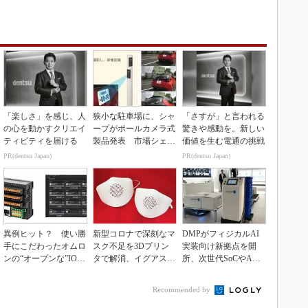
「楽しさ」を感じ、人
狭小な駐車場に、シャ
「さすが」と言われる
の心を動かすクリエイ
ープがポールカメラ式
驚きや感動を。新しい
ティビティを届ける
製品発表 市場シェア
価値を生む電通の挑戦
10％目指す
PR(dentsu Japan)
PR(dentsu Japan)
異例ヒット？ 使い勝
新型コロナで深刻なマ
DMPがフィジカルAI
手にこだわったオムロ
スク不足を3Dプリン
実装向け新拠点を開
ンの“オープンな”IO-L
タで解消、イグアスが
所、次世代SoCやAM
inkマスター
3Dマスクを開発
Rデモを披露
Recommended by