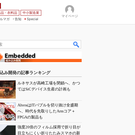
薬品・衣料品
中小製造業
マイページ
ルマガ
告知
Special
込み開発の記事ランキング
ルネサスが高崎工場を閉鎖へ、かつ
てはSiCデバイス生産の計画も
AlteraはITバブルを切り抜け全盛期
へ、時代を先取りしたArmコア＋
FPGAの製品も
強度20倍のフィルム採用で折り目が
目立ちにくい折りたたみスマホの新