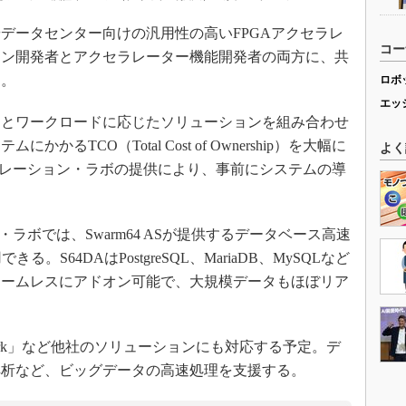
バやデータセンター向けの汎用性の高いFPGAアクセラレ
コー
ョン開発者とアクセラレーター機能開発者の両方に、共
る。
ロボ
エッ
ACとワークロードに応じたソリューションを組み合わせ
るTCO（Total Cost of Ownership）を大幅に
よく
セラレーション・ラボの提供により、事前にシステムの導
ラボでは、Swarm64 ASが提供するデータベース高速
。S64DAはPostgreSQL、MariaDB、MySQLなど
シームレスにアドオン可能で、大規模データもほぼリア
e Spark」など他社のソリューションにも対応する予定。デ
解析など、ビッグデータの高速処理を支援する。