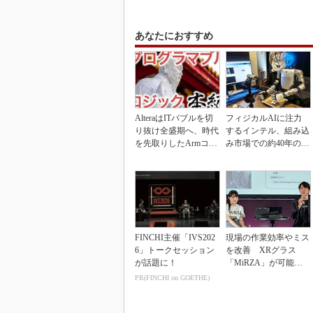
あなたにおすすめ
AlteraはITバブルを切
フィジカルAIに注力
り抜け全盛期へ、時代
するインテル、組み込
を先取りしたArmコア
み市場での約40年の実
＋FPGA...
績を生かせるか
FINCHI主催「IVS202
現場の作業効率やミス
6」トークセッション
を改善 XRグラス
が話題に！
「MiRZA」が可能に
するピッキングDX
PR(FINCHI on GOETHE)
の...