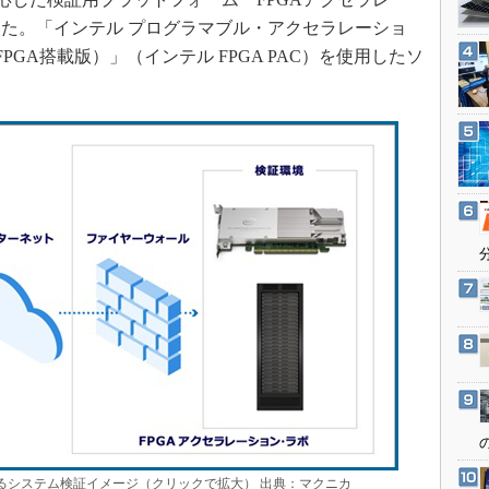
3Dプリンタ
産業オープンネット展
た。「インテル プログラマブル・アクセラレーショ
デジタルツインとCAE
X FPGA搭載版）」（インテル FPGA PAC）を使用したソ
S＆OP
インダストリー4.0
イノベーション
製造業ビッグデータ
メイドインジャパン
植物工場
知財マネジメント
海外生産
グローバル設計・開発
制御セキュリティ
新型コロナへの対応
よるシステム検証イメージ（クリックで拡大） 出典：マクニカ