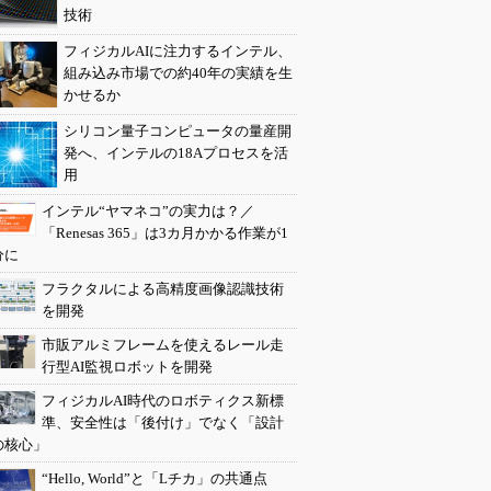
技術
フィジカルAIに注力するインテル、
組み込み市場での約40年の実績を生
かせるか
シリコン量子コンピュータの量産開
発へ、インテルの18Aプロセスを活
用
インテル“ヤマネコ”の実力は？／
「Renesas 365」は3カ月かかる作業が1
分に
フラクタルによる高精度画像認識技術
を開発
市販アルミフレームを使えるレール走
行型AI監視ロボットを開発
フィジカルAI時代のロボティクス新標
準、安全性は「後付け」でなく「設計
の核心」
“Hello, World”と「Lチカ」の共通点