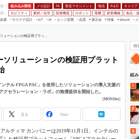
程別：
組み込み開発
メカ設計
製造マネジメント
物流
R＆D
キャリア
FA
業別：
モビリティ
素材／化学
医療機器
ロボット
電機
産業機械
食品・
炭素
サステナ設計
エッジ逆襲
品質
展示会
特集
メ
IoT
AI
ebook
伝承
組み込み開発
CEATEC
読者調査まとめ
編集後記
リューションの検証用プラッ...
JIMTOF
保全
メカ設計
つながるクルマ
組込み/エッジ コンピューティング
ス
 AI
製造マネジメント
5G
展＆IoT/5Gソリューション展
VR／AR
FA
ターソリューションの検証用プラット
IIFES
モビリティ
フィールドサービス
始
国際ロボット展
素材／化学
FPGA
組み
ジャパンモビリティショー
組み込み画像技術
ンテル FPGA PAC」を使用したソリューションの導入支援の
TECHNO-FRONTIER
 アクセラレーション・ラボ」の無償提供を開始した。
組み込みモデリング
人テク展
[
MONOist
]
Windows Embedded
スマート工場EXPO
車載ソフト開発
見る
Share
EdgeTech+
ISO26262
日本ものづくりワールド
ティマ カンパニーは2019年11月1日、インテルの
無償設計ツール
AUTOMOTIVE WORLD
応した検証用プラットフォーム「FPGAアクセラレー