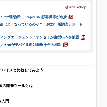
ムの“理想郷”／Rapidusの顧客獲得が進捗
策はどうなっているのか？ 2025年版調査レポート
ディングエージェント／オンセミが縦型GaNを披露
ス／Armがモバイル向け基盤を全面刷新
他デバイスと比較してみよう
3種の開発ツールとは
A入門