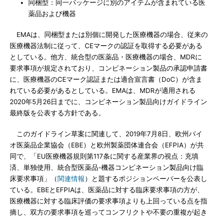
同梱型：同一パッケージに別のアイテムが含まれている医
薬品および機器
EMAは、同梱型または別個に開発した医療機器の場合、従来の
医療機器法制に従って、CEマークの認証を取得する必要がある
としている。他方、統合型の医薬品・医療機器の場合、MDRに
要求事項が規定されており、コンビネーション製品の承認申請書
に、医療機器のCEマーク認証または適合宣言書（DoC）が含ま
れている必要があるとしている。EMAは、MDRが適用される
2020年5月26日までに、コンビネーション製品向けガイドライン
最終版を公表する方針である。
このガイドライン草案に関連して、2019年7月8日、欧州バイ
オ医薬品企業協会（EBE）と欧州製薬団体連合会（EFPIA）が共
同で、「EU医療機器規則第117条に関する産業界の視点：充填
済、単独使用、統合型医薬品-機器コンビネーション製品向け臨
床要求事項」（
関連情報
）と題するポジションペーパーを公表し
ている。EBEとEFPIAは、医薬品に対する臨床要求事項の方が、
医療機器に対する臨床評価の要求事項よりも上回っている点を指
摘し、双方の要求事項を巡ってコンフリクトや不要の重複が起き