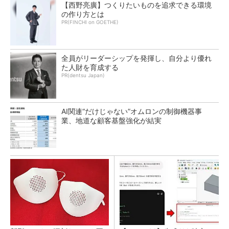
【西野亮廣】つくりたいものを追求できる環境
の作り方とは
PR(FINCHI on GOETHE)
全員がリーダーシップを発揮し、自分より優れ
た人財を育成する
PR(dentsu Japan)
AI関連“だけじゃない”オムロンの制御機器事
業、地道な顧客基盤強化が結実