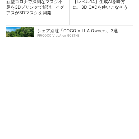
新型コロナで深刻なマスク不
【レベル14】生成AIを味方
足を3Dプリンタで解消、イグ
に、3D CADを使いこなそう！
アスが3Dマスクを開発
シェア別荘「COCO VILLA Owners」3選
PR(COCO VILLA on GOETHE)
令和8年熊本地震による工場への影響まとめ
狭小な駐車場に、シャープがポールカメラ式製
品発表 市場シェア10％目指す