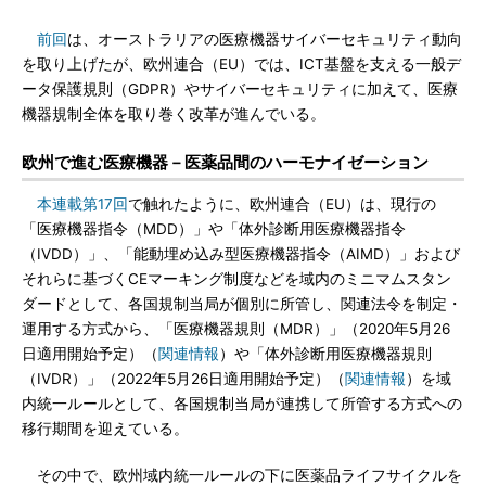
前回
は、オーストラリアの医療機器サイバーセキュリティ動向
を取り上げたが、欧州連合（EU）では、ICT基盤を支える一般デ
ータ保護規則（GDPR）やサイバーセキュリティに加えて、医療
機器規制全体を取り巻く改革が進んでいる。
欧州で進む医療機器－医薬品間のハーモナイゼーション
本連載第17回
で触れたように、欧州連合（EU）は、現行の
「医療機器指令（MDD）」や「体外診断用医療機器指令
（IVDD）」、「能動埋め込み型医療機器指令（AIMD）」および
それらに基づくCEマーキング制度などを域内のミニマムスタン
ダードとして、各国規制当局が個別に所管し、関連法令を制定・
運用する方式から、「医療機器規則（MDR）」（2020年5月26
日適用開始予定）（
関連情報
）や「体外診断用医療機器規則
（IVDR）」（2022年5月26日適用開始予定）（
関連情報
）を域
内統一ルールとして、各国規制当局が連携して所管する方式への
移行期間を迎えている。
その中で、欧州域内統一ルールの下に医薬品ライフサイクルを