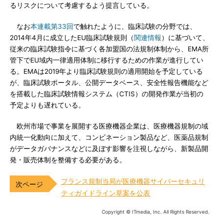
るリスクについて考慮するよう提言している。
なお
本連載第33回
で触れたように、臨床試験の分野では、
2014年4月に成立したEU臨床試験規則（
関連情報
）に基づいて、
従来の臨床試験指令に基づく各加盟国の法規制体制から、EMA所
管下でEU域内一律適用体制に移行するための作業が進行してい
る。EMAは2019年より臨床試験規則の適用開始を予定している
が、臨床試験ポータル、公開データベース、安全性報告機能など
を搭載した臨床試験情報システム（CTIS）の開発作業が当初の
予定よりも遅れている。
欧州市場で事業を展開する医療機器企業は、医療機器規制の域
内統一化動向に加えて、コンビネーション製品など、医薬品規制
がデータガバナンスなどに及ぼす影響を注視しながら、新製品開
発・販売体制を整備する必要がある。
フランス規制当局が医療機器サイバーセキュリ
ティガイドライン草案を公表
Copyright © ITmedia, Inc. All Rights Reserved.