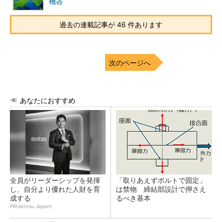
機器
過去の連載記事が 46 件あります
次のページへ
あなたにおすすめ
全員がリーダーシップを発揮
「取りあえずボルトで固定」
し、自分より優れた人財を育
は禁物 締結部設計で押さえ
成する
るべき基本
PR(dentsu Japan)