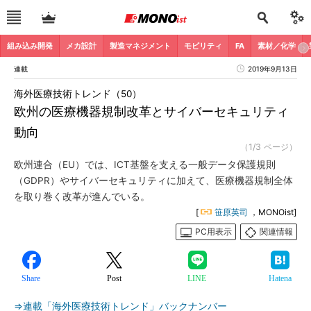
組み込み開発
メカ設計
製造マネジメント
モビリティ
FA
素材／化学
連載
2019年9月13日
海外医療技術トレンド（50）
欧州の医療機器規制改革とサイバーセキュリティ
動向
（1/3 ページ）
欧州連合（EU）では、ICT基盤を支える一般データ保護規則
（GDPR）やサイバーセキュリティに加えて、医療機器規制全体
を取り巻く改革が進んでいる。
[
笹原英司
，MONOist]
PC用表示
関連情報
Share
Post
LINE
Hatena
⇒連載「海外医療技術トレンド」バックナンバー