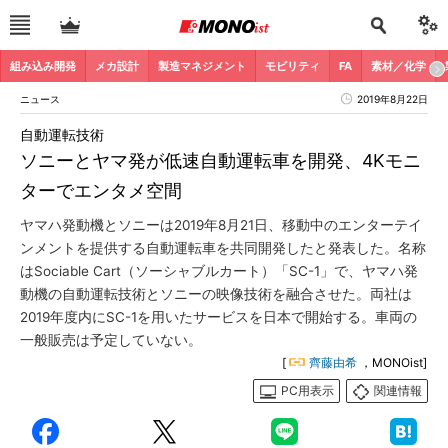
組み込み開発
メカ設計
製造マネジメント
モビリティ
FA
素材／化学
ニュース
2019年8月22日
自動運転技術
ソニーとヤマ発が低速自動運転車を開発、4Kモニ
ターでエンタメ空間
ヤマハ発動機とソニーは2019年8月21日、移動中のエンターテイ
ンメントを提供する自動運転車を共同開発したと発表した。名称
はSociable Cart（ソーシャブルカート）「SC-1」で、ヤマハ発
動機の自動運転技術とソニーの映像技術を融合させた。両社は
2019年度内にSC-1を用いたサービスを日本で開始する。車両の
一般販売は予定していない。
[
齊藤由希
，MONOist]
PC用表示
関連情報