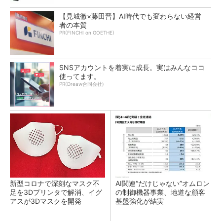
【見城徹×藤田晋】AI時代でも変わらない経営
者の本質
PR(FINCHI on GOETHE)
SNSアカウントを着実に成長。実はみんなココ
使ってます。
PR(Dreaw合同会社)
新型コロナで深刻なマスク不
AI関連“だけじゃない”オムロン
足を3Dプリンタで解消、イグ
の制御機器事業、地道な顧客
アスが3Dマスクを開発
基盤強化が結実