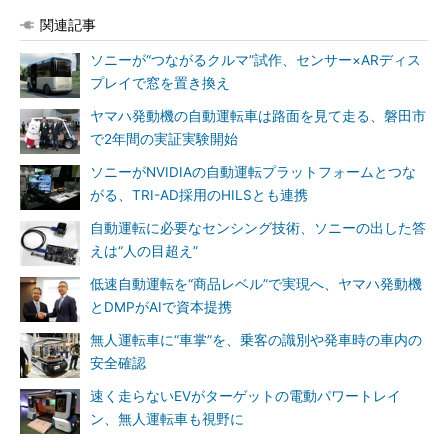
関連記事
ソニーが“つながるクルマ”試作、センサー×ARディス
プレイで窓を置き換え
ヤマハ発動機の自動運転車は路面を見て走る、磐田市
で2年間の実証実験開始
ソニーがNVIDIAの自動運転プラットフォームとつな
がる、TRI-AD採用のHILSとも連携
自動運転に必要なセンシング技術、ソニーの出した答
えは“人の目超え”
低速自動運転を“商品レベル”で実現へ、ヤマハ発動機
とDMPがAIで資本提携
無人運転車に“車掌”を、乗客の識別や発車時の車内の
安全確認
速く走らないEVがターゲットの電動パワートレイ
ン、無人運転車も視野に