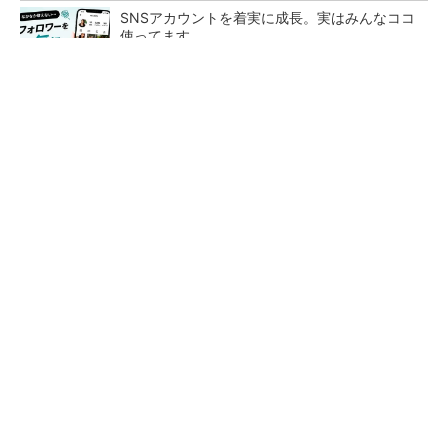
SNSアカウントを着実に成長。実はみんなココ
使ってます。
PR(Dreaw合同会社)
【レベル14】生成AIを味方に、3D CADを使い
こなそう！
「取りあえずボルトで固定」は禁物 締結部設
計で押さえるべき基本