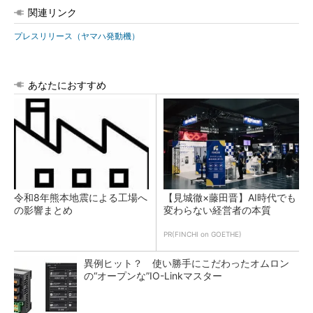
関連リンク
プレスリリース（ヤマハ発動機）
あなたにおすすめ
令和8年熊本地震による工場へ
【見城徹×藤田晋】AI時代でも
の影響まとめ
変わらない経営者の本質
PR(FINCHI on GOETHE)
異例ヒット？ 使い勝手にこだわったオムロン
の“オープンな”IO-Linkマスター