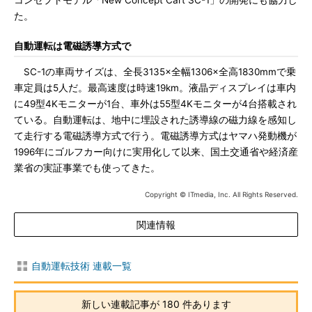
コンセプトモデル「New Concept Cart SC-1」の開発にも協力し
た。
自動運転は電磁誘導方式で
SC-1の車両サイズは、全長3135×全幅1306×全高1830mmで乗
車定員は5人だ。最高速度は時速19km。液晶ディスプレイは車内
に49型4Kモニターが1台、車外は55型4Kモニターが4台搭載され
ている。自動運転は、地中に埋設された誘導線の磁力線を感知し
て走行する電磁誘導方式で行う。電磁誘導方式はヤマハ発動機が
1996年にゴルフカー向けに実用化して以来、国土交通省や経済産
業省の実証事業でも使ってきた。
Copyright © ITmedia, Inc. All Rights Reserved.
関連情報
自動運転技術 連載一覧
新しい連載記事が 180 件あります