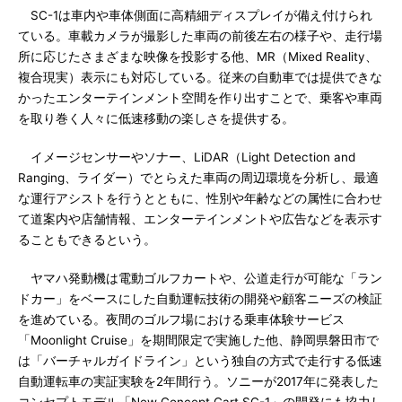
SC-1は車内や車体側面に高精細ディスプレイが備え付けられ
ている。車載カメラが撮影した車両の前後左右の様子や、走行場
所に応じたさまざまな映像を投影する他、MR（Mixed Reality、
複合現実）表示にも対応している。従来の自動車では提供できな
かったエンターテインメント空間を作り出すことで、乗客や車両
を取り巻く人々に低速移動の楽しさを提供する。
イメージセンサーやソナー、LiDAR（Light Detection and
Ranging、ライダー）でとらえた車両の周辺環境を分析し、最適
な運行アシストを行うとともに、性別や年齢などの属性に合わせ
て道案内や店舗情報、エンターテインメントや広告などを表示す
ることもできるという。
ヤマハ発動機は電動ゴルフカートや、公道走行が可能な「ラン
ドカー」をベースにした自動運転技術の開発や顧客ニーズの検証
を進めている。夜間のゴルフ場における乗車体験サービス
「Moonlight Cruise」を期間限定で実施した他、静岡県磐田市で
は「バーチャルガイドライン」という独自の方式で走行する低速
自動運転車の実証実験を2年間行う。ソニーが2017年に発表した