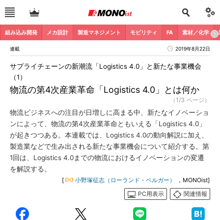
組み込み開発
メカ設計
製造マネジメント
モビリティ
FA
素材／化学
連載
2019年8月22日
サプライチェーンの新潮流「Logistics 4.0」と新たな事業機会
（1）
物流の第4次産業革命「Logistics 4.0」とは何か
（1/3 ページ）
物流ビジネスへの注目が日増しに高まる中、新たなイノベーショ
ンによって、物流の第4次産業革命ともいえる「Logistics 4.0」
が起きつつある。本連載では、Logistics 4.0の動向解説に加え、
製造業などで生み出される新たな事業機会について紹介する。第
1回は、Logistics 4.0までの物流におけるイノベーションの変遷
を解説する。
[
小野塚征志（ローランド・ベルガー）
，MONOist]
PC用表示
関連情報