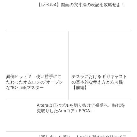
【レベル4】図面の穴寸法の表記を攻略せよ！
異例ヒット？ 使い勝手にこ
テスラにおけるギガキャスト
だわったオムロンの“オープン
の基本的な考え方と方向性
な”IO-Linkマスター
【前編】
AlteraはITバブルを切り抜け全盛期へ、時代を
先取りしたArmコア＋FPGA...
「楽しさ」を感じ、人の心を動かすクリエイテ