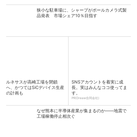
狭小な駐車場に、シャープがポールカメラ式製
品発表 市場シェア10％目指す
ルネサスが高崎工場を閉鎖
SNSアカウントを着実に成
へ、かつてはSiCデバイス生産
長。実はみんなココ使ってま
の計画も
す。
PR(Dreaw合同会社)
なぜ熊本に半導体産業が集まるのか――地震で
工場稼働停止相次ぐ