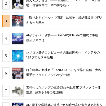
あえて歩かせない――準国産ヒューマノイド「D1」登
場、現場稼働で日本の勝ち筋へ
「取りあえずボルトで固定」は禁物 締結部設計で押さ
えるべき基本
AIがサイバー攻撃――OpenAIやClaudeで相次ぐ事態、
波及リスクは
シリコン量子コンピュータの量産開発へ、インテルの
18Aプロセスを活用
日立建機の新社名「LANDCROS」を世界に発信、大谷
選手がブランドアンバサダー就任
老朽化したポンプの主要部品を金属3Dプリンタで一体
造形、納期を3分の1に短縮
AIと量子化学計算の連携で色純度の高い青色発光材料を