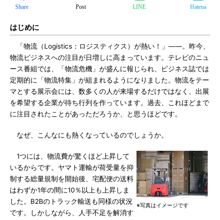
Share
Post
LINE
Hatena
はじめに
「物流（Logistics：ロジスティクス）が熱い！」――。昨今、
物流ビジネスへの注目が日増しに高まっています。テレビのニュ
ース番組では、「物流危機」が盛んに報じられ、ビジネス誌では
定期的に「物流特集」が組まれるようになりました。物流をテー
マとする展示会には、数多くの人が来場するだけではなく、出展
を希望する企業が待ち行列を作っています。過去、これほどまで
に注目されたことがあっただろうか、と思うほどです。
なぜ、こんなにも熱くなっているのでしょうか。
1つには、物流費が驚くほど上昇して
いるからです。ヤマト運輸が荷受量を抑
制する総量規制を開始後、宅配便の送料
はわずか1年の間に10％以上も上昇しま
した。B2Bのトラック輸送も同様の状況
※写真はイメージです
です。しかしながら、人手不足を解消す