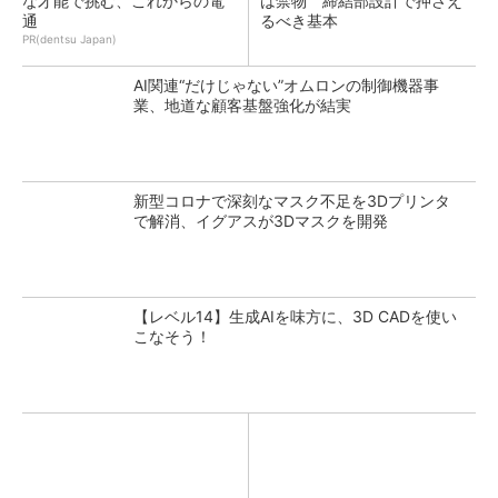
な才能で挑む、これからの電
は禁物 締結部設計で押さえ
通
るべき基本
PR(dentsu Japan)
AI関連“だけじゃない”オムロンの制御機器事
業、地道な顧客基盤強化が結実
新型コロナで深刻なマスク不足を3Dプリンタ
で解消、イグアスが3Dマスクを開発
【レベル14】生成AIを味方に、3D CADを使い
こなそう！