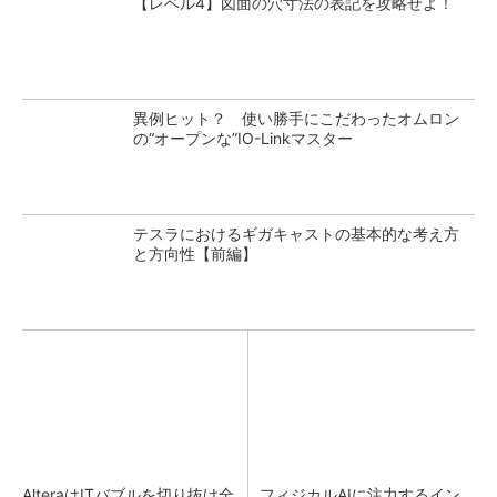
【レベル4】図面の穴寸法の表記を攻略せよ！
異例ヒット？ 使い勝手にこだわったオムロン
の“オープンな”IO-Linkマスター
テスラにおけるギガキャストの基本的な考え方
と方向性【前編】
AlteraはITバブルを切り抜け全
フィジカルAIに注力するイン