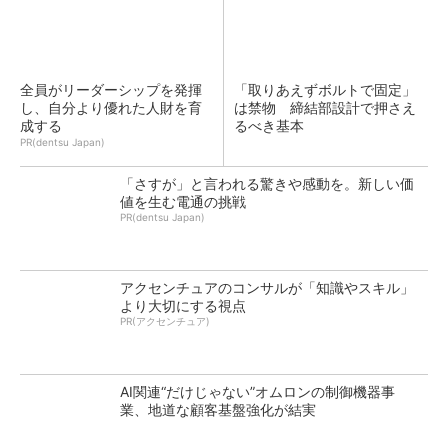
全員がリーダーシップを発揮
「取りあえずボルトで固定」
し、自分より優れた人財を育
は禁物 締結部設計で押さえ
成する
るべき基本
PR(dentsu Japan)
「さすが」と言われる驚きや感動を。新しい価
値を生む電通の挑戦
PR(dentsu Japan)
アクセンチュアのコンサルが「知識やスキル」
より大切にする視点
PR(アクセンチュア)
AI関連“だけじゃない”オムロンの制御機器事
業、地道な顧客基盤強化が結実