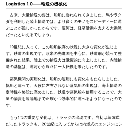
Logistics 1.0――輸送の機械化
古来、大量輸送の要は、船舶に委ねられてきました。馬やラク
ダを利用した陸上輸送では、より多くのモノをスピーディーに運
ぶことが難しかったからです。運河は、経済活動を支える大動脈
だったといえるでしょう。
19世紀に入って、この船舶依存の状況に大きな変化が生じま
す。鉄道の出現です。欧米の先進国を中心に、鉄道網が競って整
備された結果、陸上での輸送力は飛躍的に向上しました。内陸輸
送の基盤は、運河から線路に一大転換を果たしたのです。
蒸気機関の実用化は、船舶の運用にも変化をもたらしました。
帆船と違って、天候に左右されない蒸気船の出現は、海上輸送の
定時性を格段に高めました。鉄道や蒸気船を使用することで、大
量の物資を遠隔地まで正確かつ効率的に運べるようになったので
す。
もう1つの重要な変化は、トラックの出現です。当初は蒸気式
だったトラックも、20世紀に入ってからは内燃式のエンジンにシ