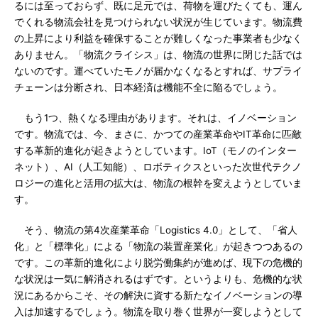
るには至っておらず、既に足元では、荷物を運びたくても、運ん
でくれる物流会社を見つけられない状況が生じています。物流費
の上昇により利益を確保することが難しくなった事業者も少なく
ありません。「物流クライシス」は、物流の世界に閉じた話では
ないのです。運べていたモノが届かなくなるとすれば、サプライ
チェーンは分断され、日本経済は機能不全に陥るでしょう。
もう1つ、熱くなる理由があります。それは、イノベーション
です。物流では、今、まさに、かつての産業革命やIT革命に匹敵
する革新的進化が起きようとしています。IoT（モノのインター
ネット）、AI（人工知能）、ロボティクスといった次世代テクノ
ロジーの進化と活用の拡大は、物流の根幹を変えようとしていま
す。
そう、物流の第4次産業革命「Logistics 4.0」として、「省人
化」と「標準化」による「物流の装置産業化」が起きつつあるの
です。この革新的進化により脱労働集約が進めば、現下の危機的
な状況は一気に解消されるはずです。というよりも、危機的な状
況にあるからこそ、その解決に資する新たなイノベーションの導
入は加速するでしょう。物流を取り巻く世界が一変しようとして