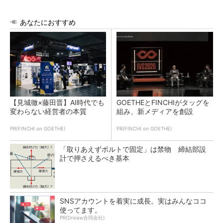
あなたにおすすめ
【見城徹×藤田晋】AI時代でも
GOETHEとFINCHIがタッグを
変わらない経営者の本質
組み、新メディアを創設
PR(FINCHI on GOETHE)
PR(FINCHI on GOETHE)
「取りあえずボルトで固定」は禁物 締結部設
計で押さえるべき基本
SNSアカウントを着実に成長。実はみんなココ
使ってます。
PR(Dreaw合同会社)