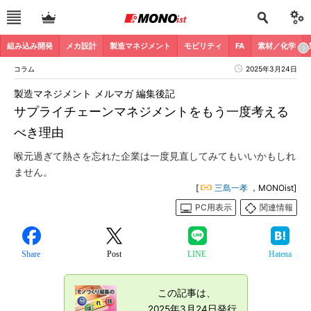
組み込み開発
メカ設計
製造マネジメント
モビリティ
FA
素材／化学
コラム
2025年3月24日
製造マネジメント メルマガ 編集後記
サプライチェーンマネジメントをもう一度考える
べき理由
喉元過ぎて熱さを忘れた企業は一度見直してみてもいいかもしれ
ません。
[
三島一孝
，MONOist]
PC用表示
関連情報
Share
Post
LINE
Hatena
この記事は、
2025年3月24日発行