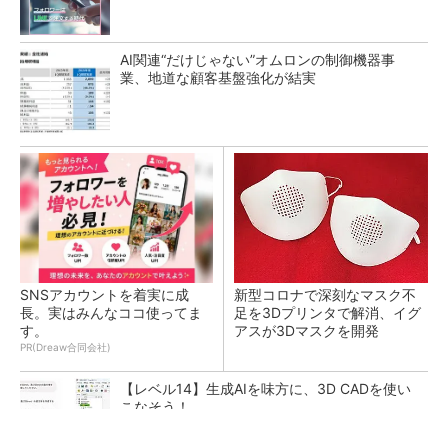
AI関連“だけじゃない”オムロンの制御機器事
業、地道な顧客基盤強化が結実
SNSアカウントを着実に成
新型コロナで深刻なマスク不
長。実はみんなココ使ってま
足を3Dプリンタで解消、イグ
す。
アスが3Dマスクを開発
PR(Dreaw合同会社)
【レベル14】生成AIを味方に、3D CADを使い
こなそう！