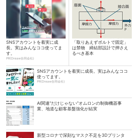
SNSアカウントを着実に成
「取りあえずボルトで固定」
長。実はみんなココ使ってま
は禁物 締結部設計で押さえ
す。
るべき基本
PR(Dreaw合同会社)
SNSアカウントを着実に成長。実はみんなココ
使ってます。
PR(Dreaw合同会社)
AI関連“だけじゃない”オムロンの制御機器事
業、地道な顧客基盤強化が結実
新型コロナで深刻なマスク不足を3Dプリンタ