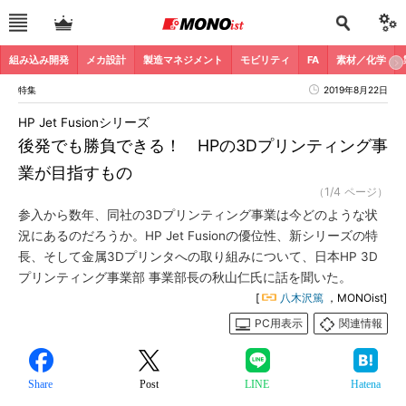
組み込み開発
メカ設計
製造マネジメント
モビリティ
FA
素材／化学
特集
2019年8月22日
HP Jet Fusionシリーズ
後発でも勝負できる！ HPの3Dプリンティング事
業が目指すもの
（1/4 ページ）
参入から数年、同社の3Dプリンティング事業は今どのような状
況にあるのだろうか。HP Jet Fusionの優位性、新シリーズの特
長、そして金属3Dプリンタへの取り組みについて、日本HP 3D
プリンティング事業部 事業部長の秋山仁氏に話を聞いた。
[
八木沢篤
，MONOist]
PC用表示
関連情報
Share
Post
LINE
Hatena