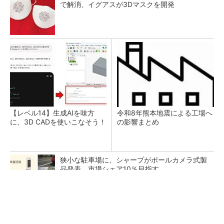
で解消、イグアスが3Dマスクを開発
【レベル14】生成AIを味方
令和8年熊本地震による工場へ
に、3D CADを使いこなそう！
の影響まとめ
狭小な駐車場に、シャープがポールカメラ式製
品発表 市場シェア10％目指す
ルネサスが高崎工場を閉鎖へ、かつてはSiCデ
バイス生産の計画も