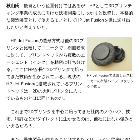
秋山氏
後発という位置付けではあるが、HPとして3Dプリンテ
ィング事業の成長に向けた技術開発にしっかりと投資し、本格的
な製造装置として使えるモノとしてHP Jet Fusionを世に送り出
したいと考えていた。
HP Jet Fusionの造形方式は他の3Dプ
リンタと比較してユニークで、樹脂粉末
に対して、プリントヘッドから複数のエ
ージェント（インク）を精密に打ち分け
る。ここにHPが長年2Dプリンタで培っ
HP Jet Fusionで造形したスピ
てきた技術が生かされている。現状の
ーカーの外装パーツ ※クリッ
HP Jet Fusionに搭載されているプリン
クで拡大
トヘッドは、2Dの大判プリンタに入っ
ているものとほぼ同じものだ。
これまで2Dプリンタを中心に培ってきた社内のノウハウ、技
術、特許などがダイレクトに生かせるのは、他社にはない強みと
いえるだろう。
また、最終製品が作れることは大きなメリットだ。従来は3D