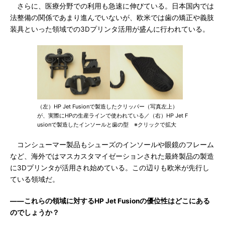
さらに、医療分野での利用も急速に伸びている。日本国内では
法整備の関係であまり進んでいないが、欧米では歯の矯正や義肢
装具といった領域での3Dプリンタ活用が盛んに行われている。
（左）HP Jet Fusionで製造したクリッパー（写真左上）
が、実際にHPの生産ラインで使われている／（右）HP Jet F
usionで製造したインソールと歯の型 ※クリックで拡大
コンシューマー製品もシューズのインソールや眼鏡のフレーム
など、海外ではマスカスタマイゼーションされた最終製品の製造
に3Dプリンタが活用され始めている。この辺りも欧米が先行し
ている領域だ。
――これらの領域に対するHP Jet Fusionの優位性はどこにある
のでしょうか？