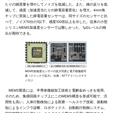
たりの錘質量を増やしてノイズを低減した。また、錘の反りを低
減して、感度（加速度当たりの静電容量変化）を増大。4mm角
チップに実装した静電容量センサーは、同サイズのセンサーと比
べて、ノイズ10分の1以下、感度100倍以上を示した。従来の小型
シリコンMEMS加速度センサーでは難しかった、1μGレベルの検
出が期待できる。
MEMS加速度センサーの拡大写真と電子顕微鏡写
真（クリックで拡大） 出典：NTTアドバンステク
ノロジ
MEMS製造には、半導体微細加工技術と電解金めっきを使用。
そのため、集積回路チップ上にこのMEMS構造を形成可能で、汎
用性も高い。人体行動検知による医療・ヘルスケア技術、振動検
知によるインフラ診断、ロボティクス、自動航行制御システム、