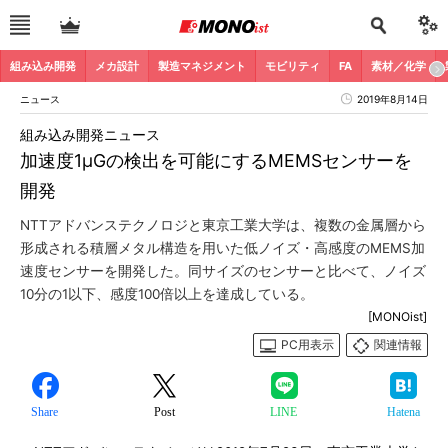
組み込み開発
メカ設計
製造マネジメント
モビリティ
FA
素材／化学
ニュース
2019年8月14日
組み込み開発ニュース
加速度1μGの検出を可能にするMEMSセンサーを
開発
NTTアドバンステクノロジと東京工業大学は、複数の金属層から
形成される積層メタル構造を用いた低ノイズ・高感度のMEMS加
速度センサーを開発した。同サイズのセンサーと比べて、ノイズ
10分の1以下、感度100倍以上を達成している。
[MONOist]
PC用表示
関連情報
Share
Post
LINE
Hatena