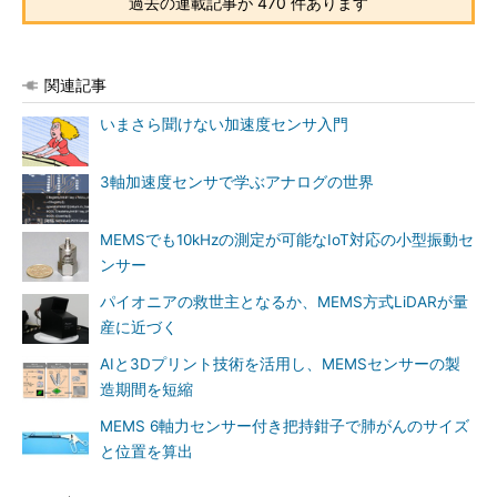
過去の連載記事が 470 件あります
関連記事
いまさら聞けない加速度センサ入門
3軸加速度センサで学ぶアナログの世界
MEMSでも10kHzの測定が可能なIoT対応の小型振動セ
ンサー
パイオニアの救世主となるか、MEMS方式LiDARが量
産に近づく
AIと3Dプリント技術を活用し、MEMSセンサーの製
造期間を短縮
MEMS 6軸力センサー付き把持鉗子で肺がんのサイズ
と位置を算出