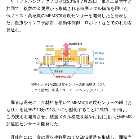
NTTアドバンステクノロジは2019年7月23日、東京工業大学と
共同で、複数の金属層から形成される積層メタル構造を用いた、
低ノイズ・高感度のMEMS加速度センサーを開発したと発表し
た。医療やインフラ診断、移動体制御、ロボットなどでの利用を
見込む。
開発したMEMS加速度センサーの断面構造（クリ
ックで拡大） 出典：NTTアドバンステクノロジ
両者は過去に、金材料を用いてMEMS加速度センサーの錘（お
もり）を従来の10分の1以下に小型化することに成功。今回は、
この技術を発展させ、積層メタル構造を錘やばねに用いたMEMS
加速度センサーを開発した。
具体的には、金の層を複数重ねてMEMS構造を形成し、面積当