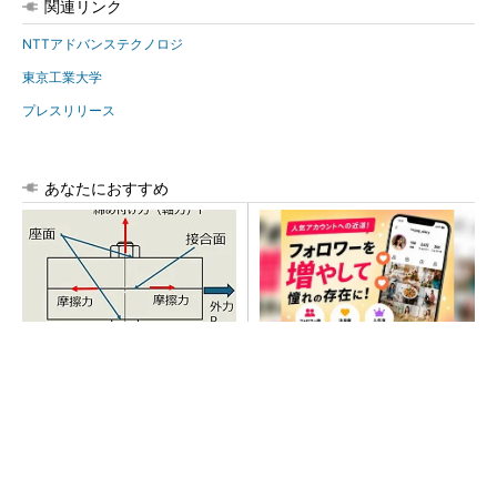
関連リンク
NTTアドバンステクノロジ
東京工業大学
プレスリリース
あなたにおすすめ
「取りあえずボルトで固定」
SNSアカウントを着実に成
は禁物 締結部設計で押さえ
長。実はみんなココ使ってま
るべき基本
す。
PR(Dreaw合同会社)
SNSアカウントを着実に成長。実はみんなココ
使ってます。