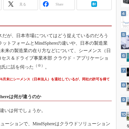
3Dプリンタ
見る
Share
産業オープンネット展
デジタルツインとCAE
S＆OP
インダストリー4.0
スだが、日本市場についてはどう捉えているのだろう
イノベーション
ットフォームとMindSphereの違いや、日本の製造業
製造業ビッグデータ
る未来の製造業の在り方などについて、シーメンス（日
メイドインジャパン
ロセス＆ドライブ事業本部 クラウド・アプリケーショ
植物工場
（※）
也氏に話を伺った
。
知財マネジメント
19年6月末にシーメンス（日本法人）を退社しているが、同社の許可を得て
海外生産
グローバル設計・開発
phereは何が違うのか
制御セキュリティ
新型コロナへの対応
スの違いは何でしょうか。
ションで、MindSphereはクラウドソリューション