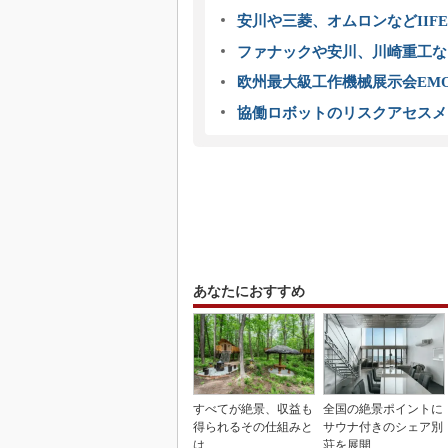
安川や三菱、オムロンなどIIFE
ファナックや安川、川崎重工な
欧州最大級工作機械展示会EMO
協働ロボットのリスクアセスメ
あなたにおすすめ
すべてが絶景、収益も
全国の絶景ポイントに
得られるその仕組みと
サウナ付きのシェア別
は
荘を展開