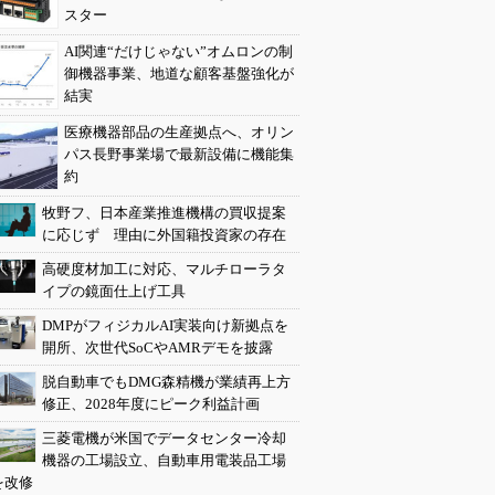
スター
AI関連“だけじゃない”オムロンの制
御機器事業、地道な顧客基盤強化が
結実
医療機器部品の生産拠点へ、オリン
パス長野事業場で最新設備に機能集
約
牧野フ、日本産業推進機構の買収提案
に応じず 理由に外国籍投資家の存在
高硬度材加工に対応、マルチローラタ
イプの鏡面仕上げ工具
DMPがフィジカルAI実装向け新拠点を
開所、次世代SoCやAMRデモを披露
脱自動車でもDMG森精機が業績再上方
修正、2028年度にピーク利益計画
三菱電機が米国でデータセンター冷却
機器の工場設立、自動車用電装品工場
を改修