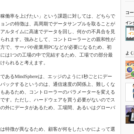
コー
稼働率を上げたい」という課題に対しては、どちらで
イン
ションの特徴は、高周期でデータサンプルを取ることが
リアルタイムに高速でデータを回し、何かの不具合を見
けられます。強みとして、コントローラーとの親和性が
方で、サーバや産業用PCなどが必要になるため、初
よく
には1つの工場の中で完結するため、工場での部分最
付けられると考えます。
るMindSphereは、エッジのように1秒ごとにデー
ドバックするというのは、通信速度の関係上、難しくな
題もあるため、コントローラーのパラメーターを変える
ずです。ただし、ハードウェアを買う必要がないのでス
場の外にデータがあるため、工場間、あるいはグローバ
は特徴が異なるため、顧客が何をしたいかによって選