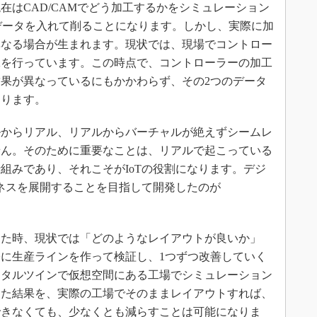
はCAD/CAMでどう加工するかをシミュレーション
データを入れて削ることになります。しかし、実際に加
異なる場合が生まれます。現状では、現場でコントロー
工を行っています。この時点で、コントローラーの加工
果が異なっているにもかかわらず、その2つのデータ
あります。
からリアル、リアルからバーチャルが絶えずシームレ
せん。そのために重要なことは、リアルで起こっている
組みであり、それこそがIoTの役割になります。デジ
ジネスを展開することを目指して開発したのが
た時、現状では「どのようなレイアウトが良いか」
に生産ラインを作って検証し、1つずつ改善していく
ジタルツインで仮想空間にある工場でシミュレーション
った結果を、実際の工場でそのままレイアウトすれば、
できなくても、少なくとも減らすことは可能になりま