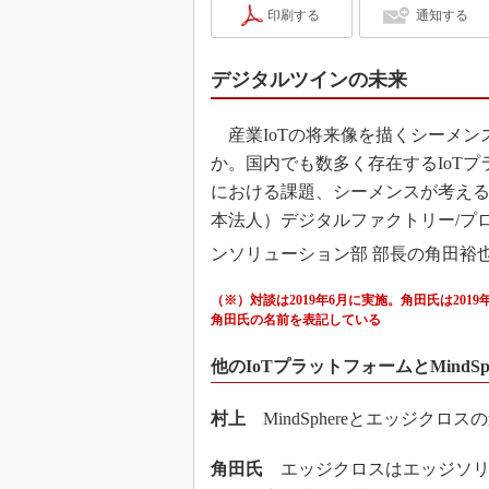
印刷する
通知する
デジタルツインの未来
産業IoTの将来像を描くシーメン
か。国内でも数多く存在するIoTプラ
における課題、シーメンスが考え
本法人）デジタルファクトリー/プ
ンソリューション部 部長の角田裕
（※）対談は2019年6月に実施。角田氏は20
角田氏の名前を表記している
他のIoTプラットフォームとMindS
村上
MindSphereとエッジクロ
角田氏
エッジクロスはエッジソリュー