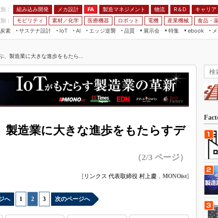
程別：
組み込み開発
メカ設計
製造マネジメント
物流
R＆D
キャリア
FA
業別：
モビリティ
素材／化学
医療機器
ロボット
電機
産業機械
食品・
炭素
サステナ設計
エッジ逆襲
品質
展示会
特集
メ
IoT
AI
ebook
伝承
組み込み開発
CEATEC
読者調査まとめ
編集後記
学ぶ、製造業に大きな進歩をもたら...
JIMTOF
保全
メカ設計
つながるクルマ
組込み/エッジ コンピューティング
ス
 AI
製造マネジメント
5G
展＆IoT/5Gソリューション展
VR／AR
FA
IIFES
モビリティ
フィールドサービス
国際ロボット展
素材／化学
FPGA
Fac
ジャパンモビリティショー
ぶ、製造業に大きな進歩をもたらすデ
組み込み画像技術
TECHNO-FRONTIER
組み込みモデリング
人テク展
（2/3 ページ）
Windows Embedded
スマート工場EXPO
[
リンクス 代表取締役 村上慶
，
MONOist
]
車載ソフト開発
EdgeTech+
ISO26262
日本ものづくりワールド
ジへ
1
|
2
|
3
次のページへ
無償設計ツール
AUTOMOTIVE WORLD