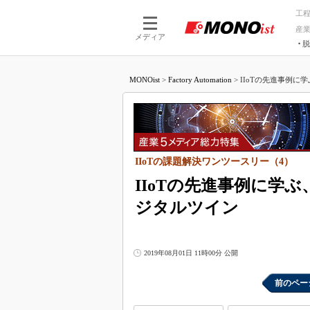
工
産
メディア
脱
つながる技術
AI×技術
MONOist
>
Factory Automation
>
IIoTの先進事例に
つながる工場
AI×設備
つながるサービ
Physical
IIoTの課題解決ワンツースリー（4）
IIoTの先進事例に学
ジタルツイン
2019年08月01日 11時00分 公開
前のペー