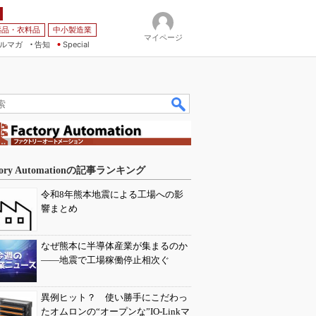
薬品・衣料品
中小製造業
マイページ
ルマガ
告知
Special
tory Automationの記事ランキング
令和8年熊本地震による工場への影
響まとめ
なぜ熊本に半導体産業が集まるのか
――地震で工場稼働停止相次ぐ
異例ヒット？ 使い勝手にこだわっ
たオムロンの“オープンな”IO-Linkマ