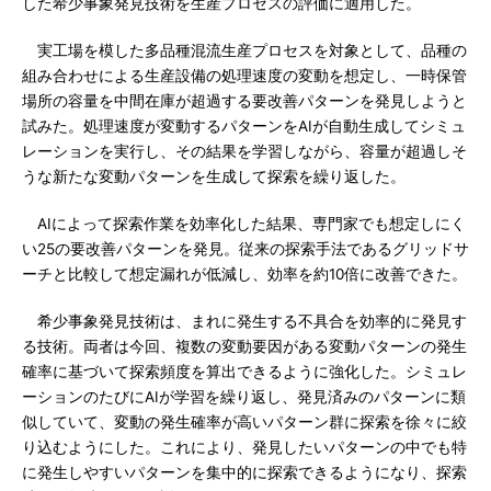
した希少事象発見技術を生産プロセスの評価に適用した。
実工場を模した多品種混流生産プロセスを対象として、品種の
組み合わせによる生産設備の処理速度の変動を想定し、一時保管
場所の容量を中間在庫が超過する要改善パターンを発見しようと
試みた。処理速度が変動するパターンをAIが自動生成してシミュ
レーションを実行し、その結果を学習しながら、容量が超過しそ
うな新たな変動パターンを生成して探索を繰り返した。
AIによって探索作業を効率化した結果、専門家でも想定しにく
い25の要改善パターンを発見。従来の探索手法であるグリッドサ
ーチと比較して想定漏れが低減し、効率を約10倍に改善できた。
希少事象発見技術は、まれに発生する不具合を効率的に発見す
る技術。両者は今回、複数の変動要因がある変動パターンの発生
確率に基づいて探索頻度を算出できるように強化した。シミュレ
ーションのたびにAIが学習を繰り返し、発見済みのパターンに類
似していて、変動の発生確率が高いパターン群に探索を徐々に絞
り込むようにした。これにより、発見したいパターンの中でも特
に発生しやすいパターンを集中的に探索できるようになり、探索