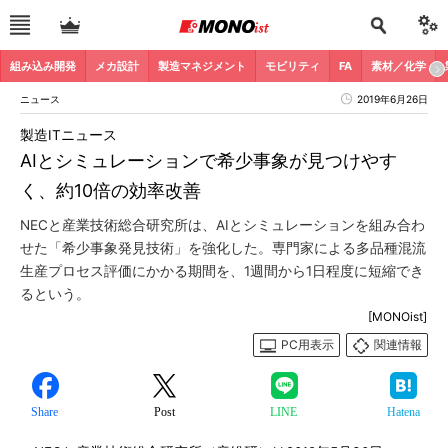
組み込み開発
メカ設計
製造マネジメント
モビリティ
FA
素材／化学
ニュース
2019年6月26日
製造ITニュース
AIとシミュレーションで希少事象が見つけやす
く、約10倍の効率改善
NECと産業技術総合研究所は、AIとシミュレーションを組み合わ
せた「希少事象発見技術」を強化した。専門家による多品種混流
生産プロセス評価にかかる期間を、1週間から1日程度に短縮でき
るという。
[MONOist]
PC用表示
関連情報
Share
Post
LINE
Hatena