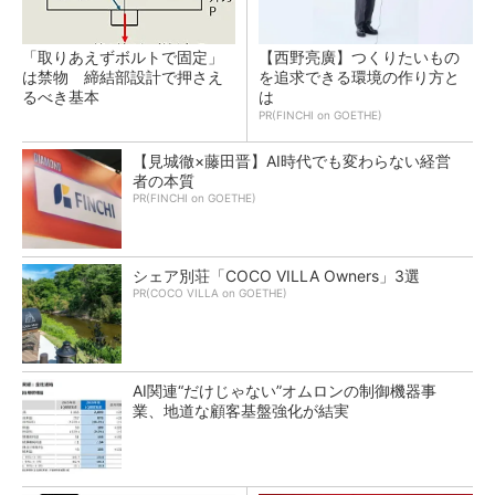
「取りあえずボルトで固定」
【西野亮廣】つくりたいもの
は禁物 締結部設計で押さえ
を追求できる環境の作り方と
るべき基本
は
PR(FINCHI on GOETHE)
【見城徹×藤田晋】AI時代でも変わらない経営
者の本質
PR(FINCHI on GOETHE)
シェア別荘「COCO VILLA Owners」3選
PR(COCO VILLA on GOETHE)
AI関連“だけじゃない”オムロンの制御機器事
業、地道な顧客基盤強化が結実