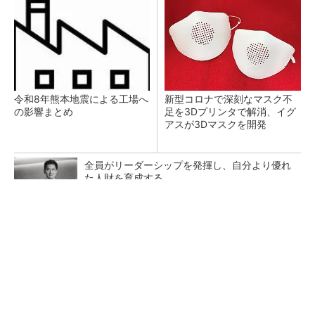
令和8年熊本地震による工場へ
新型コロナで深刻なマスク不
の影響まとめ
足を3Dプリンタで解消、イグ
アスが3Dマスクを開発
全員がリーダーシップを発揮し、自分より優れ
た人財を育成する
PR(dentsu Japan)
【レベル14】生成AIを味方に、3D CADを使い
こなそう！
狭小な駐車場に、シャープがポールカメラ式製