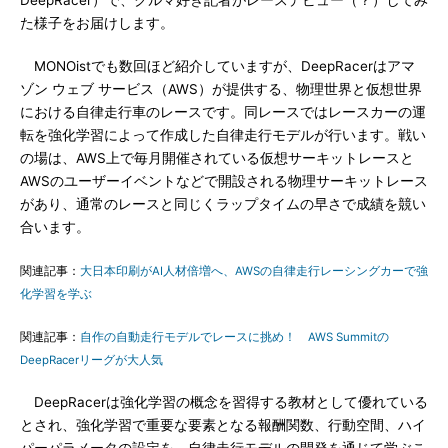
DeepRacer）で、クルマ好き記者がレースデビュー（？）してみ
た様子をお届けします。
MONOistでも数回ほど紹介していますが、DeepRacerはアマ
ゾン ウェブ サービス（AWS）が提供する、物理世界と仮想世界
における自律走行車のレースです。同レースではレースカーの運
転を強化学習によって作成した自律走行モデルが行います。戦い
の場は、AWS上で毎月開催されている仮想サーキットレースと
AWSのユーザーイベントなどで開設される物理サーキットレース
があり、通常のレースと同じくラップタイムの早さで成績を競い
合います。
関連記事：
大日本印刷がAI人材倍増へ、AWSの自律走行レーシングカーで強
化学習を学ぶ
関連記事：
自作の自動走行モデルでレースに挑め！ AWS Summitの
DeepRacerリーグが大人気
DeepRacerは強化学習の概念を習得する教材として優れている
とされ、強化学習で重要な要素となる報酬関数、行動空間、ハイ