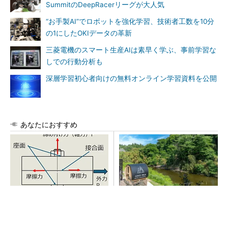
SummitのDeepRacerリーグが大人気
“お手製AI”でロボットを強化学習、技術者工数を10分
の1にしたOKIデータの革新
三菱電機のスマート生産AIは素早く学ぶ、事前学習な
しでの行動分析も
深層学習初心者向けの無料オンライン学習資料を公開
あなたにおすすめ
「取りあえずボルトで固定」
シェア別荘「COCO VILLA O
は禁物 締結部設計で押さえ
wners」3選
るべき基本