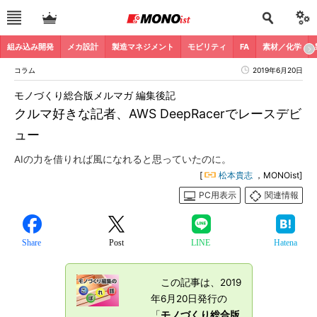
組み込み開発
メカ設計
製造マネジメント
モビリティ
FA
素材／化学
コラム
2019年6月20日
モノづくり総合版メルマガ 編集後記
クルマ好きな記者、AWS DeepRacerでレースデビ
ュー
AIの力を借りれば風になれると思っていたのに。
[
松本貴志
，MONOist]
PC用表示
関連情報
Share
Post
LINE
Hatena
この記事は、2019
年6月20日発行の
「
モノづくり総合版