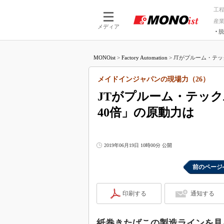
工
産
メディア
脱
つながる技術
AI×技術
MONOist
>
Factory Automation
>
JTがプルーム・テッ
つながる工場
AI×設備
つながるサービ
Physical
メイドインジャパンの現場力（26）
JTがプルーム・テッ
40倍」の原動力は
2019年06月19日 10時00分 公開
前のページ
印刷する
通知する
紙巻きたばこの製造ラインを見