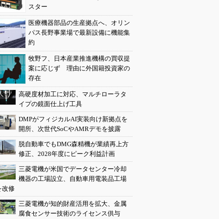
スター
医療機器部品の生産拠点へ、オリン
パス長野事業場で最新設備に機能集
約
牧野フ、日本産業推進機構の買収提
案に応じず 理由に外国籍投資家の
存在
高硬度材加工に対応、マルチローラタ
イプの鏡面仕上げ工具
DMPがフィジカルAI実装向け新拠点を
開所、次世代SoCやAMRデモを披露
脱自動車でもDMG森精機が業績再上方
修正、2028年度にピーク利益計画
三菱電機が米国でデータセンター冷却
機器の工場設立、自動車用電装品工場
を改修
三菱電機が知的財産活用を拡大、金属
腐食センサー技術のライセンス供与