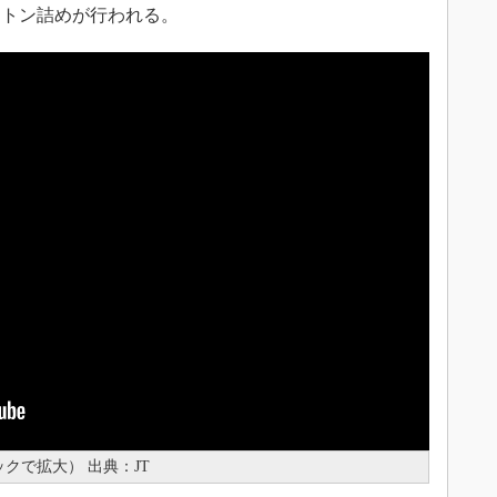
ートン詰めが行われる。
クで拡大） 出典：JT