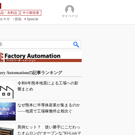
薬品・衣料品
中小製造業
マイページ
ルマガ
告知
Special
tory Automationの記事ランキング
令和8年熊本地震による工場への影
響まとめ
なぜ熊本に半導体産業が集まるのか
――地震で工場稼働停止相次ぐ
異例ヒット？ 使い勝手にこだわっ
たオムロンの“オープンな”IO-Linkマ