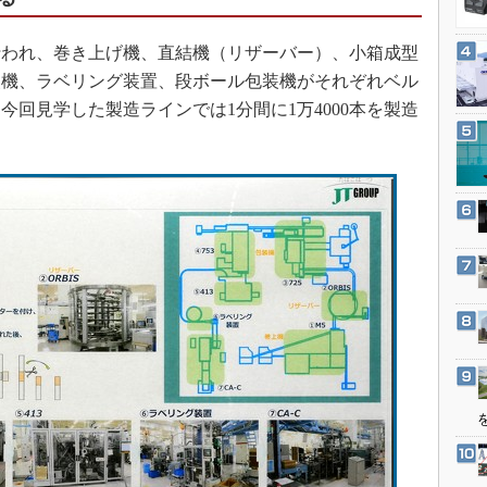
3Dプリンタ
産業オープンネット展
デジタルツインとCAE
われ、巻き上げ機、直結機（リザーバー）、小箱成型
S＆OP
装機、ラベリング装置、段ボール包装機がそれぞれベル
回見学した製造ラインでは1分間に1万4000本を製造
インダストリー4.0
イノベーション
製造業ビッグデータ
メイドインジャパン
植物工場
知財マネジメント
海外生産
グローバル設計・開発
制御セキュリティ
新型コロナへの対応