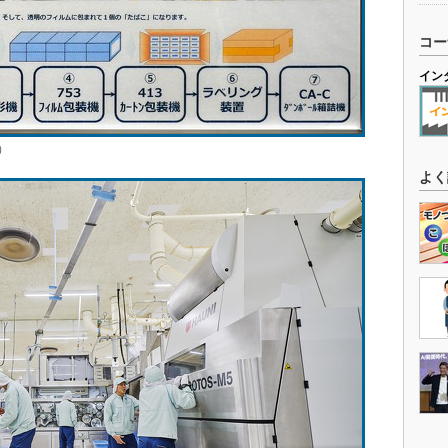
コー
イン
）
よく