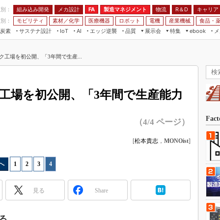
程別：
組み込み開発
メカ設計
製造マネジメント
物流
R＆D
キャリア
FA
業別：
モビリティ
素材／化学
医療機器
ロボット
電機
産業機械
食品・
炭素
サステナ設計
エッジ逆襲
品質
展示会
特集
メ
IoT
AI
ebook
伝承
組み込み開発
CEATEC
読者調査まとめ
編集後記
ク工場を初公開、「3年間で生産...
JIMTOF
保全
メカ設計
つながるクルマ
組込み/エッジ コンピューティング
ス
 AI
製造マネジメント
5G
展＆IoT/5Gソリューション展
VR／AR
FA
ク工場を初公開、「3年間で生産能力
IIFES
モビリティ
フィールドサービス
国際ロボット展
素材／化学
FPGA
Fac
（4/4 ページ）
ジャパンモビリティショー
組み込み画像技術
TECHNO-FRONTIER
[
松本貴志
，
MONOist
]
組み込みモデリング
人テク展
Windows Embedded
へ
1
|
2
|
3
|
4
スマート工場EXPO
車載ソフト開発
EdgeTech+
見る
Share
ISO26262
日本ものづくりワールド
無償設計ツール
AUTOMOTIVE WORLD
る