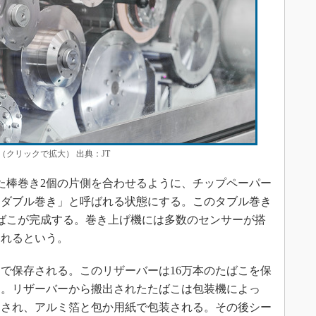
クリックで拡大） 出典：JT
た棒巻き2個の片側を合わせるように、チップペーパー
「ダブル巻き」と呼ばれる状態にする。このタブル巻き
ばこが完成する。巻き上げ機には多数のセンサーが搭
されるという。
で保存される。このリザーバーは16万本のたばこを保
う。リザーバーから搬出されたたばこは包装機によっ
束とされ、アルミ箔と包か用紙で包装される。その後シー