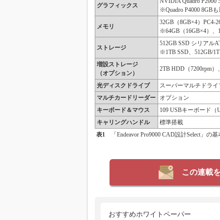
NVIDIA Quadro P200
グラフィックス
※Quadro P4000 8G
32GB（8GB×4）PC4-
メモリ
※64GB（16GB×4）、
512GB SSD シリアルA
ストレージ
※1TB SSD、512GB/1
増設ストレージ
2TB HDD（7200rpm）
（オプション）
光ディスクドライブ
スーパーマルチドライブ
マルチカードリーダー
オプション
キーボード＆マウス
109 USBキーボー
キャリングハンドル
標準搭載
表1
「Endeavor Pro9000 CAD設計Select」
この連載
おすすめホワイトペーパー