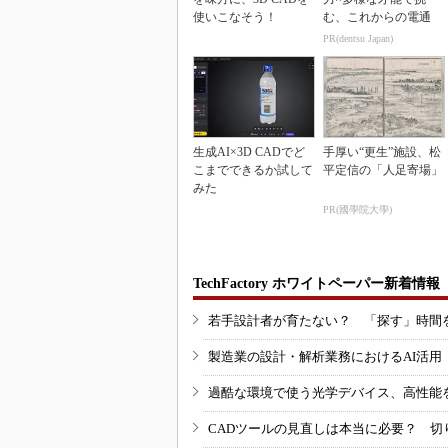
使いこなそう！
む、これからの電通
PR(dentsu Japan)
生成AI×3D CADでど
手厚い“更生”施設、松
こまでできるか試して
平定信の「人足寄場」
みた
PR(國學院大學)
TechFactory ホワイトペーパー新着情報
若手設計者が育たない？ 「探す」時間
製造業の設計・解析業務におけるAI活
過酷な環境で使う光学デバイス、高性能
CADツールの見直しは本当に必要？ 切