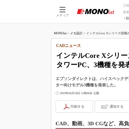
工
産
メディア
脱
つながる技術
AI×技術
MONOist
>
メカ設計
>
インテルCore Xシリーズ搭載
つながる工場
AI×設備
つながるサービ
Physical
CADニュース
インテルCore Xシ
タワーPC、3機種を発
エプソンダイレクトは、ハイスペックデスクト
ター向けモデル3機種を発表した。
2019年04月18日 11時00分 公開
印刷する
通知する
CAD、動画、3D CGなど、