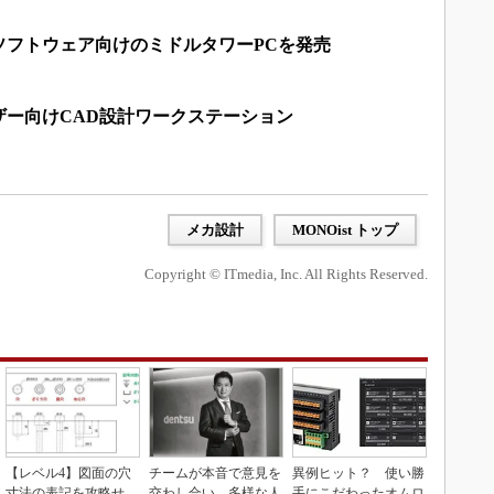
ADソフトウェア向けのミドルタワーPCを発売
ザー向けCAD設計ワークステーション
メカ設計
MONOist トップ
Copyright © ITmedia, Inc. All Rights Reserved.
【レベル4】図面の穴
チームが本音で意見を
異例ヒット？ 使い勝
寸法の表記を攻略せ
交わし合い、多様な人
手にこだわったオムロ