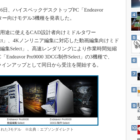
3Dプリンタ
産業オープンネット展
日、ハイスペックデスクトップPC「Endeavor
デジタルツインとCAE
イター向けモデル3機種を発表した。
S＆OP
インダストリー4.0
な用途に使えるCAD設計者向けミドルタワー
D設計Select」、4Kノンリニア編集に対応した動画編集向けミド
イノベーション
00 動画編集Select」、高速レンダリングにより作業時間短縮
製造業ビッグデータ
eavor Pro9000 3DCG制作Select」の3機種で、
メイドインジャパン
ラインアップとして同日から受注を開始する。
植物工場
知財マネジメント
海外生産
グローバル設計・開発
制御セキュリティ
新型コロナへの対応
された3モデル ※出典：エプソンダイレクト