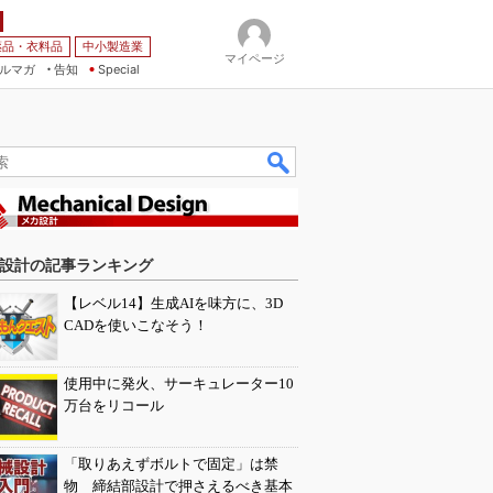
薬品・衣料品
中小製造業
マイページ
ルマガ
告知
Special
設計の記事ランキング
【レベル14】生成AIを味方に、3D
CADを使いこなそう！
使用中に発火、サーキュレーター10
万台をリコール
「取りあえずボルトで固定」は禁
物 締結部設計で押さえるべき基本