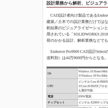
設計業務から解析、ビジュアラ
CAD設計者向け製品であるEndeavor
建築／土木での設計業務だけではな
析結果のビジュアライゼーション
用されている「SOLIDWORKS 20
荷のかかる設計、解析業務などで
Endeavor Pro9000 CAD設計S
送料別）は44万9600円からとなる
Windows 10 Home 64b
OS
※Windows 10 Pro 6
インテル Core i9-9
CPU
※Core i9-9920Xプロ
も選択可能
電源
650W電源
チップセット
インテル X299チップ