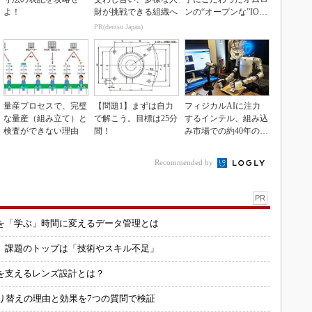
よ！
財が挑戦できる組織へ
ンの“オープンな”IO-L
inkマスター
PR(dentsu Japan)
量産プロセスで、完璧
【問題1】まずは自力
フィジカルAIに注力
な量産（組み立て）と
で解こう。目標は25分
するインテル、組み込
検査ができない理由
間！
み市場での約40年の実
績を生かせるか
Recommended by
PR
を「学ぶ」時間に変えるデータ管理とは
用 課題のトップは「技術やスキル不足」
を支えるレンズ設計とは？
り替えの理由と効果を7つの質問で検証