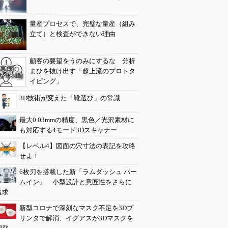
量産プロセスで、完璧な量産（組み
立て）と検査ができない理由
顧客の要望をうのみにするな 分析
まひを抜け出す「超上流のプロトタ
イピング」
3D技術が変えた「靴選び」の常識
最大0.03mmの精度、黒色／光沢素材に
も対応する4モード3Dスキャナー
【レベル4】図面の穴寸法の表記を攻略
せよ！
6枚刃を搭載した新「ラムダッシュ パー
ムイン」 小型設計と意匠性をさらに
追求
新型コロナで深刻なマスク不足を3Dプ
リンタで解消、イグアスが3Dマスクを