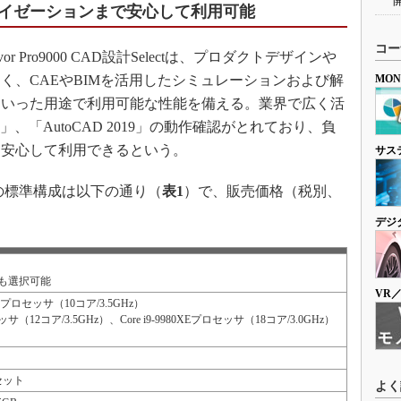
イゼーションまで安心して利用可能
コー
 Pro9000 CAD設計Selectは、プロダクトデザインや
く、CAEやBIMを活用したシミュレーションおよび解
MO
といった用途で利用可能な性能を備える。業界で広く活
18」、「AutoCAD 2019」の動作確認がとれており、負
も安心して利用できるという。
サス
electの標準構成は以下の通り（
表1
）で、販売価格（税別、
。
デジ
it
4bitも選択可能
VR
900Xプロセッサ（10コア/3.5GHz）
セッサ（12コア/3.5GHz）、Core i9-9980XEプロセッサ（18コア/3.0GHz）
セット
よく