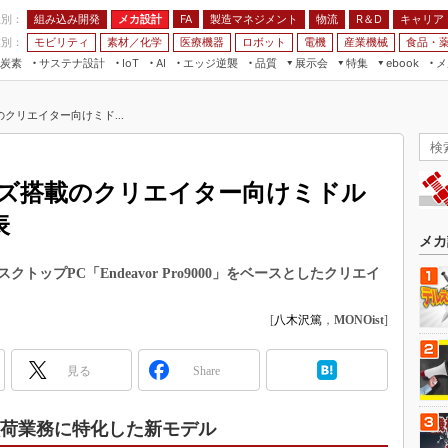
程別：
組み込み開発
メカ設計
製造マネジメント
物流
R＆D
キャリア
FA
業別：
モビリティ
素材／化学
医療機器
ロボット
電機
産業機械
食品・
炭素
サステナ設計
エッジ逆襲
品質
展示会
特集
メ
IoT
AI
ebook
伝承
組み込み開発
CEATEC
読者調査まとめ
編集後記
のクリエイター向けミド...
JIMTOF
保全
メカ設計
つながるクルマ
組込み/エッジ コンピューティング
ス
 AI
製造マネジメント
5G
展＆IoT/5Gソリューション展
VR／AR
FA
リーズ搭載のクリエイター向けミドル
IIFES
モビリティ
フィールドサービス
表
国際ロボット展
素材／化学
FPGA
メカ
ジャパンモビリティショー
組み込み画像技術
ップPC「Endeavor Pro9000」をベースとしたクリエイ
TECHNO-FRONTIER
組み込みモデリング
人テク展
[
八木沢篤
，
MONOist
]
Windows Embedded
スマート工場EXPO
車載ソフト開発
見る
Share
EdgeTech+
ISO26262
日本ものづくりワールド
無償設計ツール
高負荷業務に特化した新モデル
AUTOMOTIVE WORLD