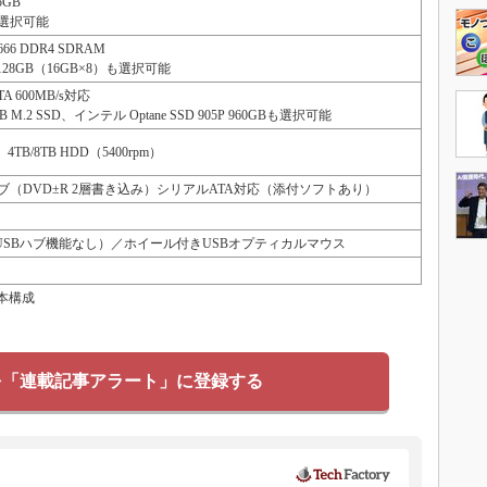
0 5GB
Bも選択可能
2666 DDR4 SDRAM
128GB（16GB×8）も選択可能
TA 600MB/s対応
TB M.2 SSD、インテル Optane SSD 905P 960GBも選択可能
、4TB/8TB HDD（5400rpm）
（DVD±R 2層書き込み）シリアルATA対応（添付ソフトあり）
ド（USBハブ機能なし）／ホイール付きUSBオプティカルマウス
の基本構成
を「連載記事アラート」に登録する