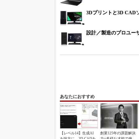
3Dプリントと3D C
設計／製造のプロユー
あなたにおすすめ
【レベル14】生成AI
創業125年の課題解決
を味方に、3D CADを
力×多様な才能で挑