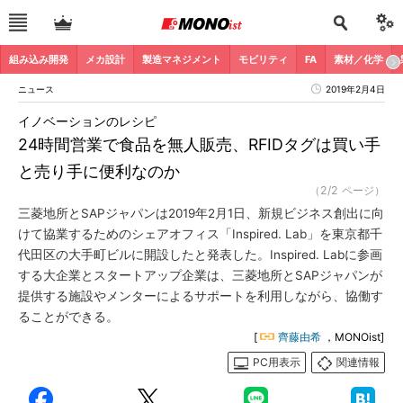
組み込み開発
メカ設計
製造マネジメント
モビリティ
FA
素材／化学
ニュース
2019年2月4日
イノベーションのレシピ
24時間営業で食品を無人販売、RFIDタグは買い手
と売り手に便利なのか
（2/2 ページ）
三菱地所とSAPジャパンは2019年2月1日、新規ビジネス創出に向
けて協業するためのシェアオフィス「Inspired. Lab」を東京都千
代田区の大手町ビルに開設したと発表した。Inspired. Labに参画
する大企業とスタートアップ企業は、三菱地所とSAPジャパンが
提供する施設やメンターによるサポートを利用しながら、協働す
ることができる。
[
齊藤由希
，MONOist]
PC用表示
関連情報