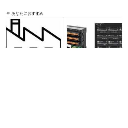
あなたにおすすめ
令和8年熊本地震による工場へ
異例ヒット？ 使い勝手にこ
の影響まとめ
だわったオムロンの“オープン
な”IO-Linkマスター
全員がリーダーシップを発揮し、自分より優れ
た人財を育成する
PR(dentsu Japan)
チームが本音で意見を交わし合い、多様な人財
が挑戦できる組織へ
PR(dentsu Japan)