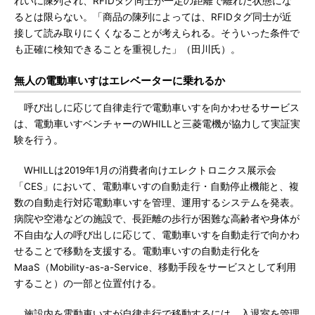
れいに陳列され、RFIDタグ同士が一定の距離で離れた状態にな
るとは限らない。「商品の陳列によっては、RFIDタグ同士が近
接して読み取りにくくなることが考えられる。そういった条件で
も正確に検知できることを重視した」（田川氏）。
無人の電動車いすはエレベーターに乗れるか
呼び出しに応じて自律走行で電動車いすを向かわせるサービス
は、電動車いすベンチャーのWHILLと三菱電機が協力して実証実
験を行う。
WHILLは2019年1月の消費者向けエレクトロニクス展示会
「CES」において、電動車いすの自動走行・自動停止機能と、複
数の自動走行対応電動車いすを管理、運用するシステムを発表。
病院や空港などの施設で、長距離の歩行が困難な高齢者や身体が
不自由な人の呼び出しに応じて、電動車いすを自動走行で向かわ
せることで移動を支援する。電動車いすの自動走行化を
MaaS（Mobility-as-a-Service、移動手段をサービスとして利用
すること）の一部と位置付ける。
施設内を電動車いすが自律走行で移動するには、入退室を管理