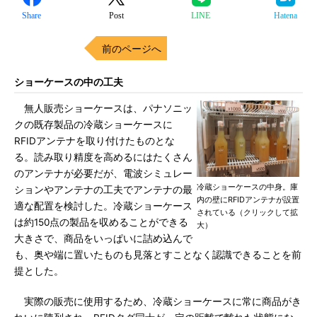
Share
Post
LINE
Hatena
前のページへ
ショーケースの中の工夫
無人販売ショーケースは、パナソニッ
クの既存製品の冷蔵ショーケースに
RFIDアンテナを取り付けたものとな
る。読み取り精度を高めるにはたくさん
のアンテナが必要だが、電波シミュレー
冷蔵ショーケースの中身。庫
ションやアンテナの工夫でアンテナの最
内の壁にRFIDアンテナが設置
適な配置を検討した。冷蔵ショーケース
されている（クリックして拡
は約150点の製品を収めることができる
大）
大きさで、商品をいっぱいに詰め込んで
も、奥や端に置いたものも見落とすことなく認識できることを前
提とした。
実際の販売に使用するため、冷蔵ショーケースに常に商品がき