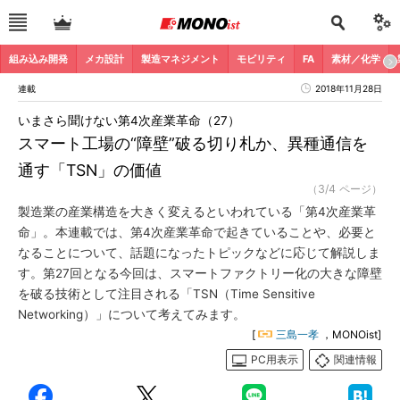
組み込み開発
メカ設計
製造マネジメント
モビリティ
FA
素材／化学
連載
2018年11月28日
いまさら聞けない第4次産業革命（27）
スマート工場の“障壁”破る切り札か、異種通信を
通す「TSN」の価値
（3/4 ページ）
製造業の産業構造を大きく変えるといわれている「第4次産業革
命」。本連載では、第4次産業革命で起きていることや、必要と
なることについて、話題になったトピックなどに応じて解説しま
す。第27回となる今回は、スマートファクトリー化の大きな障壁
を破る技術として注目される「TSN（Time Sensitive
Networking）」について考えてみます。
[
三島一孝
，MONOist]
PC用表示
関連情報