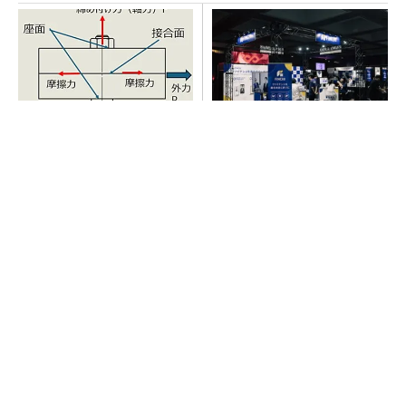
「取りあえずボルトで固定」
【見城徹×藤田晋】AI時代でも
は禁物 締結部設計で押さえ
変わらない経営者の本質
るべき基本
PR(FINCHI on GOETHE)
【見城徹×藤田晋】AI時代でも変わらない経営
者の本質
PR(FINCHI on GOETHE)
SNSアカウントを着実に成長。実はみんなココ
使ってます。
PR(Dreaw合同会社)