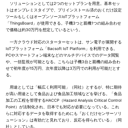
ソリューションとしては2つのセットプランを用意。基本セッ
トはオンプレミスタイプで、プリインストール済のおくだけ設定
ツールもしくはオープンソースIoTプラットフォーム
「ThingsBoard」が使用できる。子機3つと親機1つの組み合わせ
で価格は約30万円を想定しているという。
一方クラウド対応のスターターセットは、サン電子が展開する
IoTプラットフォーム「Bacsoft IoT Platform」を利用できる。
PCやスマートフォン端末などのマルチデバイスでのデータ閲覧
や、一括監視が可能となる。こちらは子機3台と親機の組み合わ
せで初年度が15万円、次年度以降は3万円での利用が可能だとす
る。
用途としては「幅広く利用可能」（同社）とするが、特に期待
が高い用途として食品および食品加工領域などを挙げる。「食品
加工の工程を管理するHACCP（Hazard Analysis Critical Control
Point）が法制化され、日本でも対応が必要になっている。これ
らに対応するデータを取得するためにも『おくだけセンサーソリ
ューション』は有効だと見れており、反応を得られている」（同
社）としている。