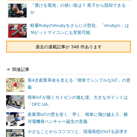
「透ける電池」の使い道は？ 黒子から脱却できる
か
軽量Rubyのmrubyをさらに小型化、「mruby/c」は
16ビットマイコンにも実装可能
過去の連載記事が 346 件あります
関連記事
第4次産業革命を支える「簡単でシンプルなIoT」の意
義
簡単IoTが描くカイゼンの進む道、大きなポイントは
「OPC UA」
産業用IoTの壁を安く、早く、簡単に飛び越えろ、横
河電機発ベンチャー誕生の意義
小さなことからコツコツと、現場発想のIoTを訴求す