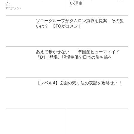
た
い理由
PR(デノン)
ソニーグループがタムロン買収を提案、その狙
いは？ CFOがコメント
あえて歩かせない――準国産ヒューマノイド
「D1」登場、現場稼働で日本の勝ち筋へ
【レベル4】図面の穴寸法の表記を攻略せよ！