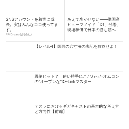
SNSアカウントを着実に成
あえて歩かせない――準国産
長。実はみんなココ使ってま
ヒューマノイド「D1」登場、
す。
現場稼働で日本の勝ち筋へ
PR(Dreaw合同会社)
【レベル4】図面の穴寸法の表記を攻略せよ！
異例ヒット？ 使い勝手にこだわったオムロン
の“オープンな”IO-Linkマスター
テスラにおけるギガキャストの基本的な考え方
と方向性【前編】