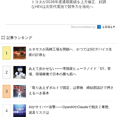
トヨタが2026年度通期業績を上方修正、好調
なHEVは次世代電池で競争力を強化へ
Recommended by
記事ランキング
ルネサスが高崎工場を閉鎖へ、かつてはSiCデバイス生
産の計画も
あえて歩かせない――準国産ヒューマノイド「D1」登
場、現場稼働で日本の勝ち筋へ
「取りあえずボルトで固定」は禁物 締結部設計で押さ
えるべき基本
AIがサイバー攻撃――OpenAIやClaudeで相次ぐ事態、
波及リスクは