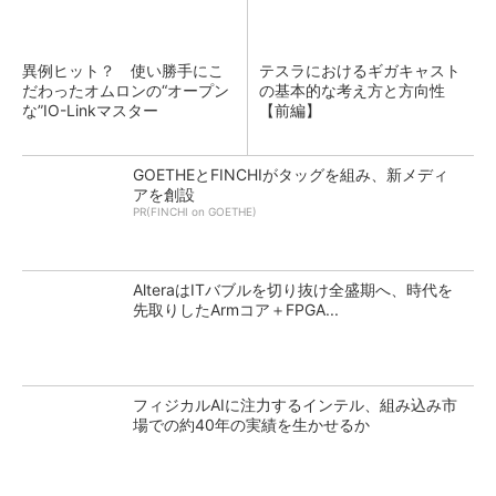
異例ヒット？ 使い勝手にこ
テスラにおけるギガキャスト
だわったオムロンの“オープン
の基本的な考え方と方向性
な”IO-Linkマスター
【前編】
GOETHEとFINCHIがタッグを組み、新メディ
アを創設
PR(FINCHI on GOETHE)
AlteraはITバブルを切り抜け全盛期へ、時代を
先取りしたArmコア＋FPGA...
フィジカルAIに注力するインテル、組み込み市
場での約40年の実績を生かせるか