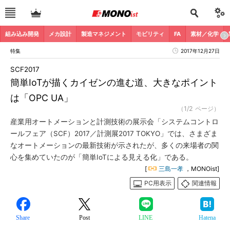
組み込み開発
メカ設計
製造マネジメント
モビリティ
FA
素材／化学
特集
2017年12月27日
SCF2017
簡単IoTが描くカイゼンの進む道、大きなポイント
は「OPC UA」
（1/2 ページ）
産業用オートメーションと計測技術の展示会「システムコントロ
ールフェア（SCF）2017／計測展2017 TOKYO」では、さまざま
なオートメーションの最新技術が示されたが、多くの来場者の関
心を集めていたのが「簡単IoTによる見える化」である。
[
三島一孝
，MONOist]
PC用表示
関連情報
Share
Post
LINE
Hatena