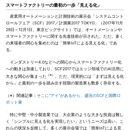
スマートファクトリーの最初の一歩「見える化」
産業用オートメーションと計測技術の展示会「システムコント
ロールフェア（SCF）2017／計測展2017 TOKYO」（2017年11月
29日～12月1日、東京ビッグサイト）では、オートメーションや
スマートファクトリーに関する先進技術が示された。ただ、多く
の来場者の関心を集めたのは「簡単IoTによる見える化」であ
る。
インダストリー4.0などへの関心からスマートファクトリー化
への動きは加速しており、SCF2017ではエッジ領域でのAI活用に
（※）
大きな関心が集まった
。ただ、現実的には「まずは見える化
から」と最初の一歩を踏み出す段階の製造業も数多く存在する。
（※）関連記事：
そこに“アイ”があるから、盛況のSCFと国際ロ
ボット展
特に中堅・中小製造業では、大企業のような大きな投資は難し
く「シンプルに見える化を実現したい」というニーズは高い。こ
れらの状況を反映して、多くの展示会場では「簡単IoTによる見