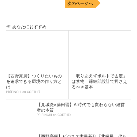
次のページへ
あなたにおすすめ
【西野亮廣】つくりたいもの
「取りあえずボルトで固定」
を追求できる環境の作り方と
は禁物 締結部設計で押さえ
は
るべき基本
PR(FINCHI on GOETHE)
【見城徹×藤田晋】AI時代でも変わらない経営
者の本質
PR(FINCHI on GOETHE)
【西野亮廣】ビジネス書最新刊『北極星 僕た