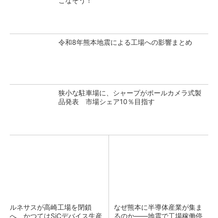
こなそう！
令和8年熊本地震による工場への影響まとめ
狭小な駐車場に、シャープがポールカメラ式製
品発表 市場シェア10％目指す
ルネサスが高崎工場を閉鎖
なぜ熊本に半導体産業が集ま
へ、かつてはSiCデバイス生産
るのか――地震で工場稼働停