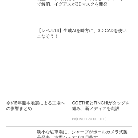
で解消、イグアスが3Dマスクを開発
【レベル14】生成AIを味方に、3D CADを使い
こなそう！
令和8年熊本地震による工場へ
GOETHEとFINCHIがタッグを
の影響まとめ
組み、新メディアを創設
PR(FINCHI on GOETHE)
狭小な駐車場に、シャープがポールカメラ式製
品発表 市場シェア10％目指す