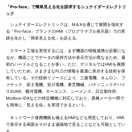
「Pro-face」で簡単見える化を訴求するシュナイダーエレクトリ
ック
シュナイダーエレクトリックは、M＆Aを通じて展開を強化す
る「Pro-face」ブランドのHMI（プログラマブル表示器）での実
績を生かし「簡単見える化」を訴える。
スマート工場を実現するには、まず機器の情報連携が必要にな
るが、機器ごとでデータの保持方法や表示方法が異なるため、最
初のハードルとなることが多い。ただ、デジタルではHMIを展開
していたため、さまざまなPLCの情報を最適に表示する技術を保
有している。その技術リソースにより、三菱電機、オムロン、フ
ァナック、富士電機、安川電機、東芝機械、パナソニックデバイ
スSUNX、横河電機、キーエンス、シーメンス、日立製作所、
Modbus-IDAなどの特定機種に対応しており、異種メーカー間で
も簡単に「見える化」を実現できるという。
ネットワーク連携機能も備えるHMIなども用意しており、HMI
で表示する画面をそのまま遠隔地で見ることなども可能としてい
る。