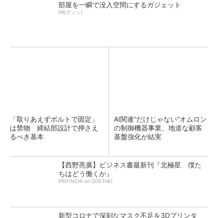
部屋を一瞬で没入空間にするガジェット
PR(デノン)
「取りあえずボルトで固定」
AI関連“だけじゃない”オムロン
は禁物 締結部設計で押さえ
の制御機器事業、地道な顧客
るべき基本
基盤強化が結実
【西野亮廣】ビジネス書最新刊『北極星 僕た
ちはどう働くか』
PR(FINCHI on GOETHE)
新型コロナで深刻なマスク不足を3Dプリンタ