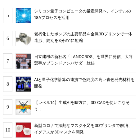
シリコン量子コンピュータの量産開発へ、インテルの
18Aプロセスを活用
老朽化したポンプの主要部品を金属3Dプリンタで一体
造形、納期を3分の1に短縮
日立建機の新社名「LANDCROS」を世界に発信、大谷
選手がブランドアンバサダー就任
AIと量子化学計算の連携で色純度の高い青色発光材料を
開発
【レベル14】生成AIを味方に、3D CADを使いこなそ
う！
新型コロナで深刻なマスク不足を3Dプリンタで解消、
イグアスが3Dマスクを開発