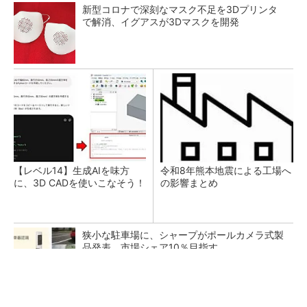
新型コロナで深刻なマスク不足を3Dプリンタ
で解消、イグアスが3Dマスクを開発
【レベル14】生成AIを味方
令和8年熊本地震による工場へ
に、3D CADを使いこなそう！
の影響まとめ
狭小な駐車場に、シャープがポールカメラ式製
品発表 市場シェア10％目指す
ルネサスが高崎工場を閉鎖へ、かつてはSiCデ