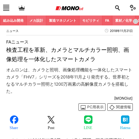
組み込み開発
メカ設計
製造マネジメント
モビリティ
FA
素材／化学
ニュース
2018年11月21日
FAニュース
検査工程を革新、カメラとマルチカラー照明、画
像処理を一体化したスマートカメラ
オムロンは、カメラと照明、画像処理機能を一体化したスマート
カメラ「FHV7」シリーズを2018年11月より発売する。世界初と
なるマルチカラー照明と1200万画素の高解像度カメラを搭載し
た。
[MONOist]
PC用表示
関連情報
Share
Post
LINE
Hatena