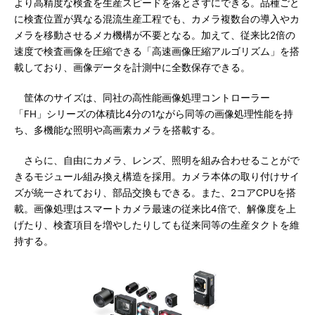
より高精度な検査を生産スピードを落とさずにできる。品種ごと
に検査位置が異なる混流生産工程でも、カメラ複数台の導入やカ
メラを移動させるメカ機構が不要となる。加えて、従来比2倍の
速度で検査画像を圧縮できる「高速画像圧縮アルゴリズム」を搭
載しており、画像データを計測中に全数保存できる。
筐体のサイズは、同社の高性能画像処理コントローラー
「FH」シリーズの体積比4分の1ながら同等の画像処理性能を持
ち、多機能な照明や高画素カメラを搭載する。
さらに、自由にカメラ、レンズ、照明を組み合わせることがで
きるモジュール組み換え構造を採用。カメラ本体の取り付けサイ
ズが統一されており、部品交換もできる。また、2コアCPUを搭
載。画像処理はスマートカメラ最速の従来比4倍で、解像度を上
げたり、検査項目を増やしたりしても従来同等の生産タクトを維
持する。