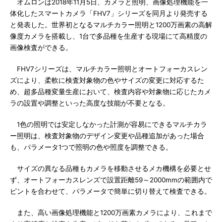
オムロンは2018年11月5日、カメラと照明、画像処理機能を一
体化したスマートカメラ「FHV7」シリーズを同月より発売する
と発表した。世界初となるマルチカラー照明と1200万画素の高解
像度カメラを搭載し、1台で多品種を生産する現場にて高精度の
画像検査ができる。
FHV7シリーズは、マルチカラー照明とオートフォーカスレン
ズにより、柔軟に検査対象物の色やサイズの変更に対応するた
め、超多品種変量生産において、検査内容や対象物に応じたカメ
ラの設置や調整といった高度な技能が不要となる。
1色の照明では安定しなかった計測が容易にできるマルチカラ
ー照明は、検査対象物のデザイン変更や品種追加があった場合
も、パラメータ1つで照明の色や照度を調整できる。
サイズの異なる品種もカメラを移動させるメカ機構を必要とせ
ず、オートフォーカスレンズで設置距離59～2000mmの範囲内で
ピントを合わせて、パラメータで簡単に切り替えて検査できる。
また、高い画像処理機能と1200万画素カメラにより、これまで