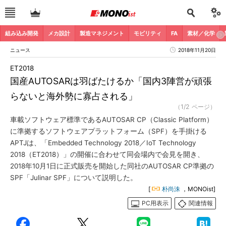
組み込み開発
メカ設計
製造マネジメント
モビリティ
FA
素材／化学
ニュース
2018年11月20日
ET2018
国産AUTOSARは羽ばたけるか「国内3陣営が頑張
らないと海外勢に寡占される」
（1/2 ページ）
車載ソフトウェア標準であるAUTOSAR CP（Classic Platform）
に準拠するソフトウェアプラットフォーム（SPF）を手掛ける
APTJは、「Embedded Technology 2018／IoT Technology
2018（ET2018）」の開催に合わせて同会場内で会見を開き、
2018年10月1日に正式販売を開始した同社のAUTOSAR CP準拠の
SPF「Julinar SPF」について説明した。
[
朴尚洙
，MONOist]
PC用表示
関連情報