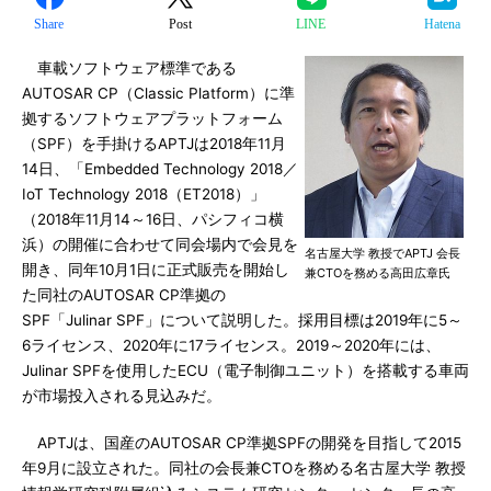
Share
Post
LINE
Hatena
車載ソフトウェア標準である
AUTOSAR CP（Classic Platform）に準
拠するソフトウェアプラットフォーム
（SPF）を手掛けるAPTJは2018年11月
14日、「Embedded Technology 2018／
IoT Technology 2018（ET2018）」
（2018年11月14～16日、パシフィコ横
浜）の開催に合わせて同会場内で会見を
名古屋大学 教授でAPTJ 会長
開き、同年10月1日に正式販売を開始し
兼CTOを務める高田広章氏
た同社のAUTOSAR CP準拠の
SPF「Julinar SPF」について説明した。採用目標は2019年に5～
6ライセンス、2020年に17ライセンス。2019～2020年には、
Julinar SPFを使用したECU（電子制御ユニット）を搭載する車両
が市場投入される見込みだ。
APTJは、国産のAUTOSAR CP準拠SPFの開発を目指して2015
年9月に設立された。同社の会長兼CTOを務める名古屋大学 教授