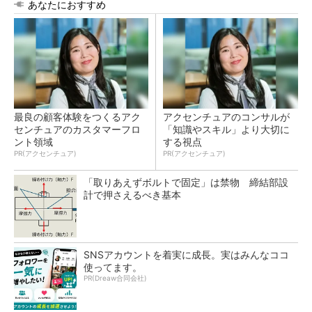
あなたにおすすめ
最良の顧客体験をつくるアク
アクセンチュアのコンサルが
センチュアのカスタマーフロ
「知識やスキル」より大切に
ント領域
する視点
PR(アクセンチュア)
PR(アクセンチュア)
「取りあえずボルトで固定」は禁物 締結部設
計で押さえるべき基本
SNSアカウントを着実に成長。実はみんなココ
使ってます。
PR(Dreaw合同会社)