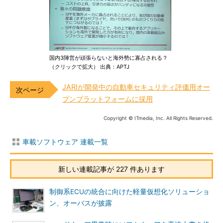
国内3陣営が頑張らないと海外勢に寡占される？
（クリックで拡大） 出典：APTJ
JARIが開発中の自動車セキュリティ評価用オー
プンプラットフォームに採用
Copyright © ITmedia, Inc. All Rights Reserved.
車載ソフトウェア 連載一覧
新しい連載記事が 227 件あります
制御系ECUの統合に向けた軽量仮想化ソリューショ
ン、オーバスが披露