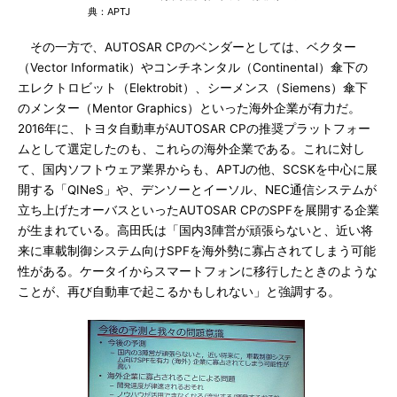
典：APTJ
その一方で、AUTOSAR CPのベンダーとしては、ベクター
（Vector Informatik）やコンチネンタル（Continental）傘下の
エレクトロビット（Elektrobit）、シーメンス（Siemens）傘下
のメンター（Mentor Graphics）といった海外企業が有力だ。
2016年に、トヨタ自動車がAUTOSAR CPの推奨プラットフォー
ムとして選定したのも、これらの海外企業である。これに対し
て、国内ソフトウェア業界からも、APTJの他、SCSKを中心に展
開する「QINeS」や、デンソーとイーソル、NEC通信システムが
立ち上げたオーバスといったAUTOSAR CPのSPFを展開する企業
が生まれている。高田氏は「国内3陣営が頑張らないと、近い将
来に車載制御システム向けSPFを海外勢に寡占されてしまう可能
性がある。ケータイからスマートフォンに移行したときのような
ことが、再び自動車で起こるかもしれない」と強調する。