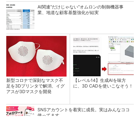
AI関連“だけじゃない”オムロンの制御機器事
業、地道な顧客基盤強化が結実
新型コロナで深刻なマスク不
【レベル14】生成AIを味方
足を3Dプリンタで解消、イグ
に、3D CADを使いこなそう！
アスが3Dマスクを開発
SNSアカウントを着実に成長。実はみんなココ
使ってます。
PR(Dreaw合同会社)