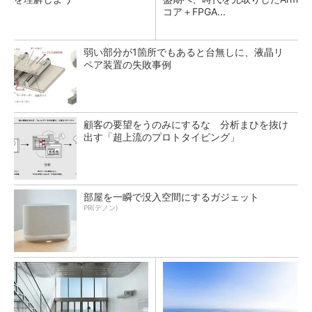
コア＋FPGA...
弱い部分が1箇所でもあると台無しに、液晶リ
ペア装置の失敗事例
顧客の要望をうのみにするな 分析まひを抜け
出す「超上流のプロトタイピング」
部屋を一瞬で没入空間にするガジェット
PR(デノン)