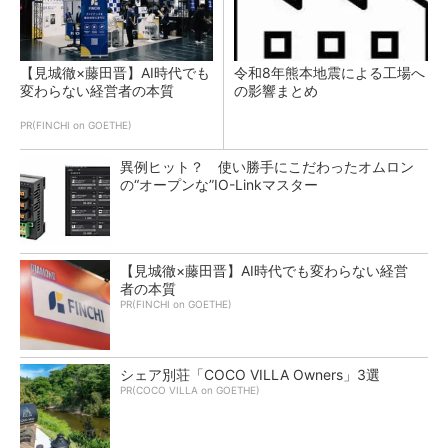
【見城徹×藤田晋】AI時代でも
令和8年熊本地震による工場へ
変わらない経営者の本質
の影響まとめ
PR(FINCHI on GOETHE)
異例ヒット？ 使い勝手にこだわったオムロン
の“オープンな”IO-Linkマスター
【見城徹×藤田晋】AI時代でも変わらない経営
者の本質
PR(FINCHI on GOETHE)
シェア別荘「COCO VILLA Owners」3選
PR(COCO VILLA on GOETHE)