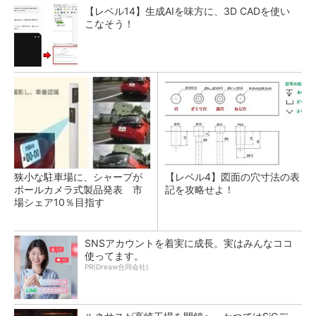
【レベル14】生成AIを味方に、3D CADを使い
こなそう！
狭小な駐車場に、シャープが
【レベル4】図面の穴寸法の表
ポールカメラ式製品発表 市
記を攻略せよ！
場シェア10％目指す
SNSアカウントを着実に成長。実はみんなココ
使ってます。
PR(Dreaw合同会社)