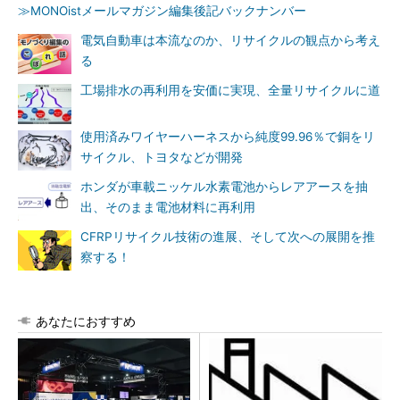
≫MONOistメールマガジン編集後記バックナンバー
電気自動車は本流なのか、リサイクルの観点から考え
る
工場排水の再利用を安価に実現、全量リサイクルに道
使用済みワイヤーハーネスから純度99.96％で銅をリ
サイクル、トヨタなどが開発
ホンダが車載ニッケル水素電池からレアアースを抽
出、そのまま電池材料に再利用
CFRPリサイクル技術の進展、そして次への展開を推
察する！
あなたにおすすめ