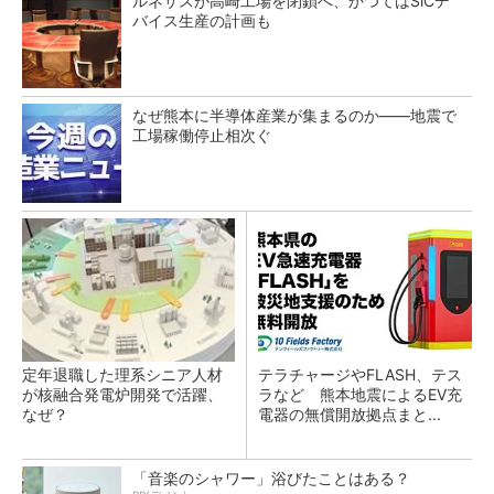
ルネサスが高崎工場を閉鎖へ、かつてはSiCデ
バイス生産の計画も
なぜ熊本に半導体産業が集まるのか――地震で
工場稼働停止相次ぐ
定年退職した理系シニア人材
テラチャージやFLASH、テス
が核融合発電炉開発で活躍、
ラなど 熊本地震によるEV充
なぜ？
電器の無償開放拠点まと...
「音楽のシャワー」浴びたことはある？