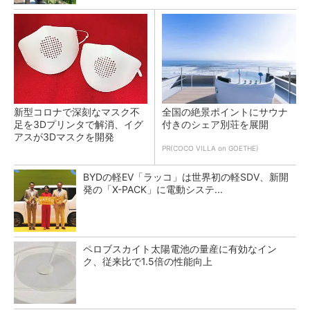
新型コロナで深刻なマスク不
全国の絶景ポイントにサウナ
足を3Dプリンタで解消、イグ
付きのシェア別荘を展開
アスが3Dマスクを開発
PR(COCO VILLA on GOETHE)
BYDの軽EV「ラッコ」は世界初の軽SDV、新開
発の「X-PACK」に電動システ...
ペロブスカイト太陽電池の量産に有効なイン
ク、従来比で1.5倍の性能向上