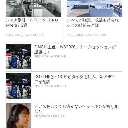
シェア別荘「COCO VILLA O
すべてが絶景、収益も得られ
wners」3選
るその仕組みとは
PR(COCO VILLA on GOETHE)
PR(COCO VILLA on GOETHE)
FINCHI主催「IVS2026」トークセッションが
話題に！
PR(FINCHI on GOETHE)
GOETHEとFINCHIがタッグを組み、新メディ
アを創設
PR(FINCHI on GOETHE)
ピアスをしてても痛くないヘッドホンがありま
した
PR(Marshall Group AB)