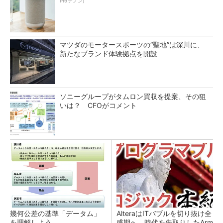
PR(デノン)
マツダのモータースポーツの“聖地”は深川に、
新たなブランド体験拠点を開設
ソニーグループがタムロン買収を提案、その狙
いは？ CFOがコメント
幾何公差の基準「データム」
AlteraはITバブルを切り抜け全
を理解しよう
盛期へ、時代を先取りしたArm