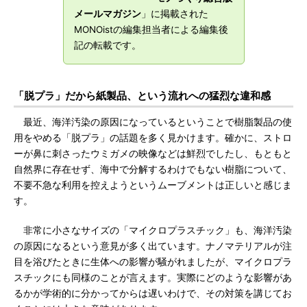
メールマガジン
」に掲載された
MONOistの編集担当者による編集後
記の転載です。
「脱プラ」だから紙製品、という流れへの猛烈な違和感
最近、海洋汚染の原因になっているということで樹脂製品の使
用をやめる「脱プラ」の話題を多く見かけます。確かに、ストロ
ーが鼻に刺さったウミガメの映像などは鮮烈でしたし、もともと
自然界に存在せず、海中で分解するわけでもない樹脂について、
不要不急な利用を控えようというムーブメントは正しいと感じま
す。
非常に小さなサイズの「マイクロプラスチック」も、海洋汚染
の原因になるという意見が多く出ています。ナノマテリアルが注
目を浴びたときに生体への影響が騒がれましたが、マイクロプラ
スチックにも同様のことが言えます。実際にどのような影響があ
るかが学術的に分かってからは遅いわけで、その対策を講じてお