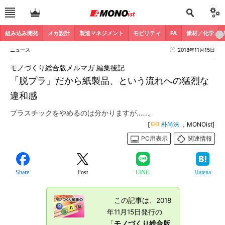
組み込み開発
メカ設計
製造マネジメント
モビリティ
FA
素材／化学
ニュース
2018年11月15日
モノづくり総合版メルマガ 編集後記
「脱プラ」だから紙製品、という流れへの猛烈な
違和感
プラスチックをやめるのは分かりますが……。
[
朴尚洙
，MONOist]
PC用表示
関連情報
Share
Post
LINE
Hatena
この記事は、2018
年11月15日発行の
「
モノづくり総合版