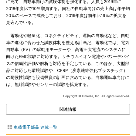
に充て、自動車向けの試験体制を強化する。人員も2019年に
2018年度比で10％増員する。同社の自動車向けの売上高は年平均
20％のペースで成長しており、2019年度は前年比16％の拡大を
見込んでいる。
電動化や軽量化、コネクティビティ、運転の自動化など、自動
車の進化に合わせた試験体制を整える計画だ。電動化では、電気
自動車（EV）の駆動用モーターや、高電圧大電流のシステムに
向けたEMC試験に対応する。リチウムイオン電池やパワーデバイ
スの信頼性評価や解析も対応を予定している。このほか、大型部
品に対応した環境試験や、CFRP（炭素繊維強化プラスチック）
の耐候性試験も設備投資の計画に含めている。自動運転車向けに
は、無線試験やセンサーの試験を拡充する。
Copyright © ITmedia, Inc. All Rights Reserved.
関連情報
車載電子部品 連載一覧