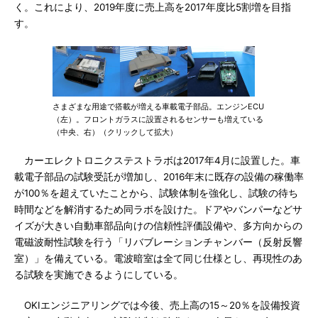
く。これにより、2019年度に売上高を2017年度比5割増を目指
す。
さまざまな用途で搭載が増える車載電子部品。エンジンECU
（左）。フロントガラスに設置されるセンサーも増えている
（中央、右）（クリックして拡大）
カーエレクトロニクステストラボは2017年4月に設置した。車
載電子部品の試験受託が増加し、2016年末に既存の設備の稼働率
が100％を超えていたことから、試験体制を強化し、試験の待ち
時間などを解消するため同ラボを設けた。ドアやバンパーなどサ
イズが大きい自動車部品向けの信頼性評価設備や、多方向からの
電磁波耐性試験を行う「リバブレーションチャンバー（反射反響
室）」を備えている。電波暗室は全て同じ仕様とし、再現性のあ
る試験を実施できるようにしている。
OKIエンジニアリングでは今後、売上高の15～20％を設備投資