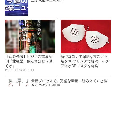
工場稼働停止相次ぐ
【西野亮廣】ビジネス書最新
新型コロナで深刻なマスク不
刊『北極星 僕たちはどう働
足を3Dプリンタで解消、イグ
くか』
アスが3Dマスクを開発
PR(FINCHI on GOETHE)
量産プロセスで、完璧な量産（組み立て）と検
査ができない理由
「取りあえずボルトで固定」は禁物 締結部設
計で押さえるべき基本