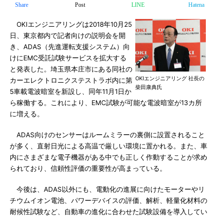
Share
Post
LINE
Hatena
OKIエンジニアリングは2018年10月25
日、東京都内で記者向けの説明会を開
き、ADAS（先進運転支援システム）向
けにEMC受託試験サービスを拡大する
と発表した。埼玉県本庄市にある同社の
OKIエンジニアリング 社長の
カーエレクトロニクステストラボ内に第
柴田康典氏
5車載電波暗室を新設し、同年11月1日か
ら稼働する。これにより、EMC試験が可能な電波暗室が13カ所
に増える。
ADAS向けのセンサーはルームミラーの裏側に設置されること
が多く、直射日光による高温で厳しい環境に置かれる。また、車
内にさまざまな電子機器がある中でも正しく作動することが求め
られており、信頼性評価の重要性が高まっている。
今後は、ADAS以外にも、電動化の進展に向けたモーターやリ
チウムイオン電池、パワーデバイスの評価、解析、軽量化材料の
耐候性試験など、自動車の進化に合わせた試験設備を導入してい