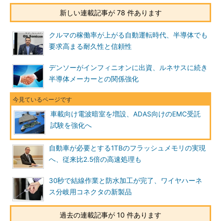
新しい連載記事が 78 件あります
クルマの稼働率が上がる自動運転時代、半導体でも
要求高まる耐久性と信頼性
デンソーがインフィニオンに出資、ルネサスに続き
半導体メーカーとの関係強化
車載向け電波暗室を増設、ADAS向けのEMC受託
試験を強化へ
自動車が必要とする1TBのフラッシュメモリの実現
へ、従来比2.5倍の高速処理も
30秒で結線作業と防水加工が完了、ワイヤハーネ
ス分岐用コネクタの新製品
過去の連載記事が 10 件あります