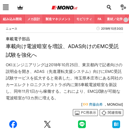
組み込み開発
メカ設計
製造マネジメント
モビリティ
FA
素材／化学
ニュース
2018年10月30日
車載電子部品
車載向け電波暗室を増設、ADAS向けのEMC受託
試験を強化へ
OKIエンジニアリングは2018年10月25日、東京都内で記者向けの
説明会を開き、ADAS（先進運転支援システム）向けにEMC受託
試験サービスを拡大すると発表した。埼玉県本庄市にある同社の
カーエレクトロニクステストラボ内に第5車載電波暗室を新設
し、同年11月1日から稼働する。これにより、EMC試験が可能な
電波暗室が13カ所に増える。
[
齊藤由希
，MONOist]
PC用表示
関連情報