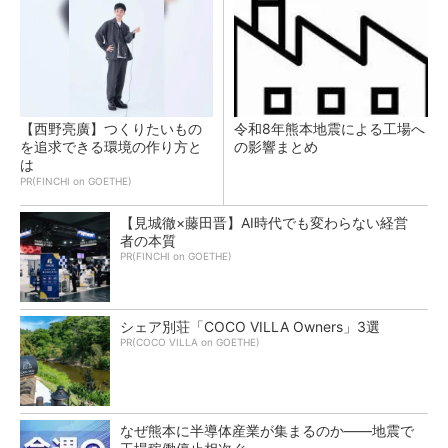
【西野亮廣】つくりたいもの
令和8年熊本地震による工場へ
を追求できる環境の作り方と
の影響まとめ
は
PR(FINCHI on GOETHE)
【見城徹×藤田晋】AI時代でも変わらない経営
者の本質
PR(FINCHI on GOETHE)
シェア別荘「COCO VILLA Owners」3選
PR(COCO VILLA on GOETHE)
なぜ熊本に半導体産業が集まるのか――地震で