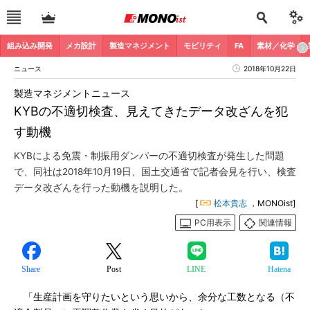
組み込み開発
メカ設計
製造マネジメント
モビリティ
FA
素材／化学
ニュース
2018年10月22日
製造マネジメントニュース
KYBの不適切検査、見えてきたデータ改ざんを犯
す動機
KYBによる免震・制振用ダンパーの不適切検査が発生した問題
で、同社は2018年10月19日、国土交通省で記者会見を行い、検査
データ改ざんを行った動機を説明した。
[
松本貴志
，MONOist]
PC用表示
関連情報
Share
Post
LINE
Hatena
「生産計画を守りたいという思いから、余分な工数となる（不