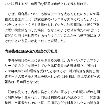
いと説明するが、倫理的な問題は依然として残り続ける。
なぜ、適合品についても検査データを改ざんしたのか。KYB専
務の斎藤圭介氏は「試験結果のバラつきが大きくなったときに、
バラつきを小さく見える操作をしていた。許容範囲の上限や下限
に近い検査値を出した場合、なぜこのような値が出たのかという
質問が当時（同社内で）あったようだ。ここからも基準値に近づ
けたいという思いがあった」と説明した。
内部告発は組み立て担当の元社員
本件が白日のもとにさらされる契機は、カヤバシステムマシナ
リーで組み立てを担当していた元従業員の内部通報だ。同社は
2018年8月に内部通報を受けたとされるが、社内調査を実施し検
査データの書き換え禁止を指示したのは9月8日、国土交通省への
報告は9月19日となった。
記者会見では、内部告発から公表に至るまでの対応の遅れを問
う質問が多く見られた。同社は初動の遅れを認めつつ、「問題発
覚後、当事者からその上長、工場長などを対象とした人の聞き取