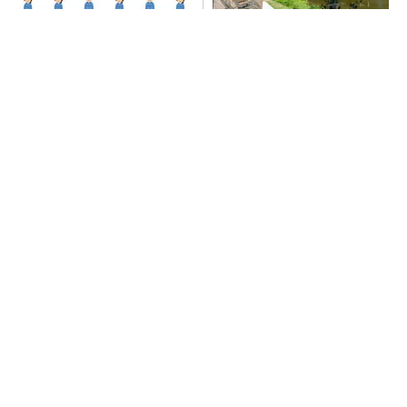
量産プロセスで、完璧な量産
シェア別荘「COCO VILLA O
（組み立て）と検査ができな
wners」3選
い理由
PR(COCO VILLA on GOETHE)
AI関連“だけじゃない”オムロンの制御機器事
業、地道な顧客基盤強化が結実
【西野亮廣】つくりたいものを追求できる環境
の作り方とは
PR(FINCHI on GOETHE)
【見城徹×藤田晋】AI時代でも変わらない経営
者の本質
PR(FINCHI on GOETHE)