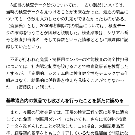
3点目の検査データ紛失については、「古い製品については、
当時の検査データを見つけることが出来なかった。最近の製品に
ついても、係数を入力したかの判定ができなかったものがある」
（斎藤氏）とし、2000年初期以前の製品については、検査デー
タの確認を行うことが困難と説明した。検査結果は、シリアル番
号と検査担当者名、そして係数といった情報とともに紙媒体に記
録していたという。
不正が行われた免震・制振用ダンパーの性能検査の健全性担保
については、社内認定制度を設けることで検査従事者を教育した
とするが、「定期的、システム的に検査健全性をチェックする仕
組みはなく、結果的に係数書き換えを見抜くことができなかっ
た」（斎藤氏）と話した。
基準適合内の製品でも改ざんを行ったことを新たに認める
また、今回の記者会見では、正規の検査工程で既に基準に適合
していた免震・制振用ダンパーにおいても、さらに108件で検査
データを改ざんしたことが発覚した。この場合、大臣認定品基
準、顧客契約基準をともにクリアしているため性能面で問題はな