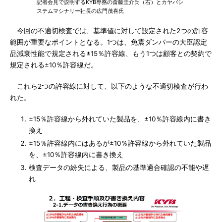
記者会見で説明するKYB専務の斎藤圭介氏（右）とカヤバシ
ステムマシナリー社長の広門茂喜氏
今回の不適切検査では、基準値に対して設定された2つの許容
範囲が重要なポイントとなる。1つは、免震ダンパーの大臣認定
品減衰性能で規定される±15％許容線、もう1つは顧客との契約で
規定される±10％許容線だ。
これら2つの許容線に対して、以下のような不適切検査が行わ
れた。
±15％許容線から外れていた製品を、±10％許容線内に書き
換え
±15％許容線内にはあるが±10％許容線から外れていた製品
を、±10％許容線内に書き換え
検査データの紛失による、製品の基準適合確認の不能や遅
れ