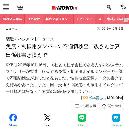
組み込み開発
メカ設計
製造マネジメント
モビリティ
FA
素材／化学
ニュース
2018年10月18日
製造マネジメントニュース
免震・制振用ダンパーの不適切検査、改ざんは算
出係数書き換えで
KYBは2018年10月16日、同社と同社子会社であるカヤバシステム
マシナリーが製造、販売する免震・制振用オイルダンパーの一部
で不適切検査があったと発表した。性能検査記録データの書き換
え行為があった。また、国土交通大臣認定の免振用オイルダンパ
ー仕様とは異なった材質の部品を使用していた。
[
松本貴志
，MONOist]
PC用表示
関連情報
Share
Post
LINE
Hatena