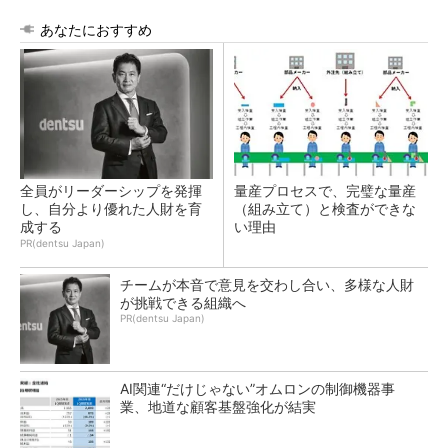
あなたにおすすめ
全員がリーダーシップを発揮
量産プロセスで、完璧な量産
し、自分より優れた人財を育
（組み立て）と検査ができな
成する
い理由
PR(dentsu Japan)
チームが本音で意見を交わし合い、多様な人財
が挑戦できる組織へ
PR(dentsu Japan)
AI関連“だけじゃない”オムロンの制御機器事
業、地道な顧客基盤強化が結実