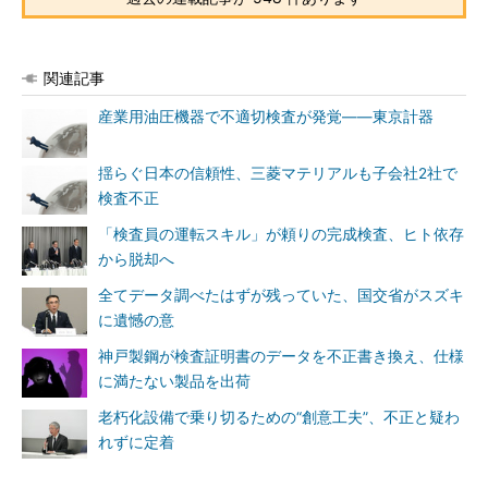
関連記事
産業用油圧機器で不適切検査が発覚――東京計器
揺らぐ日本の信頼性、三菱マテリアルも子会社2社で
検査不正
「検査員の運転スキル」が頼りの完成検査、ヒト依存
から脱却へ
全てデータ調べたはずが残っていた、国交省がスズキ
に遺憾の意
神戸製鋼が検査証明書のデータを不正書き換え、仕様
に満たない製品を出荷
老朽化設備で乗り切るための“創意工夫”、不正と疑わ
れずに定着