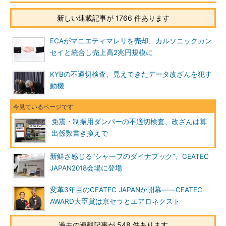
新しい連載記事が 1766 件あります
FCAがマニエティマレリを売却、カルソニックカン
セイと統合し売上高2兆円規模に
KYBの不適切検査、見えてきたデータ改ざんを犯す
動機
免震・制振用ダンパーの不適切検査、改ざんは算
出係数書き換えで
新鮮さ感じる“シャープのダイナブック”、CEATEC
JAPAN2018会場に登場
変革3年目のCEATEC JAPANが開幕――CEATEC
AWARD大臣賞は京セラとエアロネクスト
過去の連載記事が 548 件あります