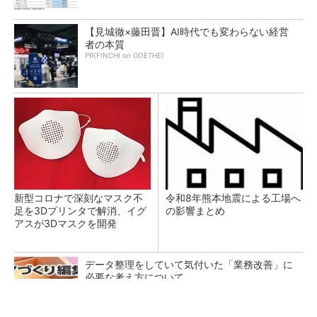
【見城徹×藤田晋】AI時代でも変わらない経営
者の本質
PR(FINCHI on GOETHE)
新型コロナで深刻なマスク不
令和8年熊本地震による工場へ
足を3Dプリンタで解消、イグ
の影響まとめ
アスが3Dマスクを開発
データ整理をしていて気付いた「業務改善」に
必要な考え方について