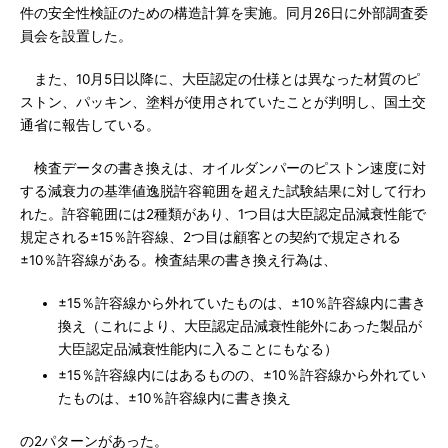
件の安全性検証のための構造計算を実施。同月26日に外部調査委
員会を設置した。
また、10月5日以降に、大臣認定の仕様とは異なった材質のピ
ストン、パッキン、塗料が使用されていたことが判明し、国土交
通省に報告している。
検査データの書き換えは、オイルダンパーのピストン速度に対
する減衰力の基準値逸脱許容範囲を超えた試験結果に対して行わ
れた。許容範囲には2種類があり、1つ目は大臣認定品減衰性能で
規定される±15％許容線、2つ目は顧客との契約で規定される
±10％許容線がある。検査結果の書き換え行為は、
±15％許容線から外れていたものは、±10％許容線内に書き
換え（これにより、大臣認定品減衰性能外にあった製品が
大臣認定品減衰性能内に入ることにもなる）
±15％許容線内にはあるものの、±10％許容線から外れてい
たものは、±10％許容線内に書き換え
の2パターンがあった。