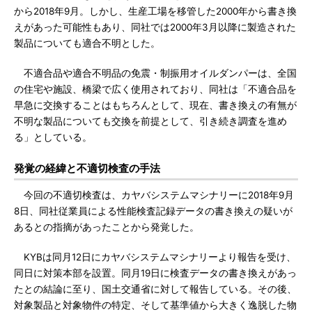
から2018年9月。しかし、生産工場を移管した2000年から書き換
えがあった可能性もあり、同社では2000年3月以降に製造された
製品についても適合不明とした。
不適合品や適合不明品の免震・制振用オイルダンパーは、全国
の住宅や施設、橋梁で広く使用されており、同社は「不適合品を
早急に交換することはもちろんとして、現在、書き換えの有無が
不明な製品についても交換を前提として、引き続き調査を進め
る」としている。
発覚の経緯と不適切検査の手法
今回の不適切検査は、カヤバシステムマシナリーに2018年9月
8日、同社従業員による性能検査記録データの書き換えの疑いが
あるとの指摘があったことから発覚した。
KYBは同月12日にカヤバシステムマシナリーより報告を受け、
同日に対策本部を設置。同月19日に検査データの書き換えがあっ
たとの結論に至り、国土交通省に対して報告している。その後、
対象製品と対象物件の特定、そして基準値から大きく逸脱した物