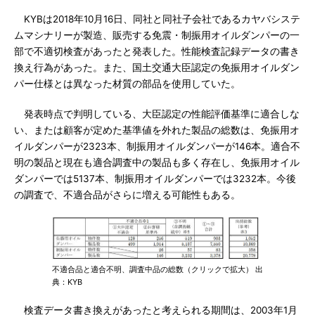
KYBは2018年10月16日、同社と同社子会社であるカヤバシステ
ムマシナリーが製造、販売する免震・制振用オイルダンパーの一
部で不適切検査があったと発表した。性能検査記録データの書き
換え行為があった。また、国土交通大臣認定の免振用オイルダン
パー仕様とは異なった材質の部品を使用していた。
発表時点で判明している、大臣認定の性能評価基準に適合しな
い、または顧客が定めた基準値を外れた製品の総数は、免振用オ
イルダンパーが2323本、制振用オイルダンパーが146本。適合不
明の製品と現在も適合調査中の製品も多く存在し、免振用オイル
ダンパーでは5137本、制振用オイルダンパーでは3232本。今後
の調査で、不適合品がさらに増える可能性もある。
不適合品と適合不明、調査中品の総数（クリックで拡大） 出
典：KYB
検査データ書き換えがあったと考えられる期間は、2003年1月