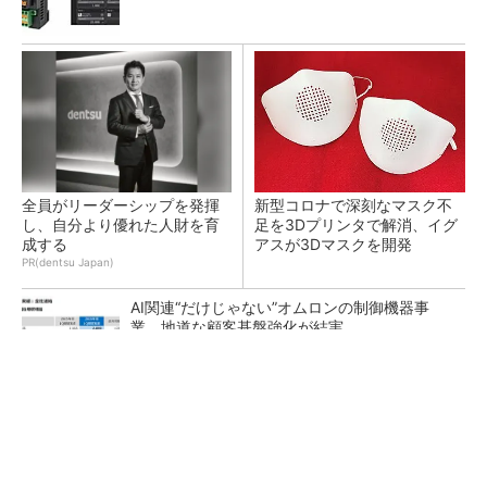
全員がリーダーシップを発揮
新型コロナで深刻なマスク不
し、自分より優れた人財を育
足を3Dプリンタで解消、イグ
成する
アスが3Dマスクを開発
PR(dentsu Japan)
AI関連“だけじゃない”オムロンの制御機器事
業、地道な顧客基盤強化が結実
【レベル14】生成AIを味方に、3D CADを使い
こなそう！