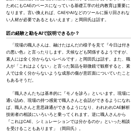
ためにもCAEのベースになっている基礎工学の社内教育は重要に
なります。言い換えれば、CAEやAIなどのツールに振り回されな
い人材が必要であるともいえます」と岡田氏は話す。
匠の経験と勘をAIで説明できるか？
「現場の職人さんは、融けたはんだの様子を見て『今日は付き
の悪い色』と言ったりします。天候なども関係するようですが、
素人には全く分からないレベルです」と岡田氏は話す。また、職
人が「これはよくない」と言った製品を顕微鏡で観察すると、素
人では全く分からないような成形の傷が意匠面についていたこと
もあるそうだ。
「職人さんたちは基本的に『モノを診ろ』といいます。現場に
通い詰め、現場の持つ感覚で職人さんと会話ができるようになれ
ば、職人さんと意思疎通ができるようになり、われわれCAE解析
技術者の相談にいろいろと乗ってくれます。逆に職人さんから
『これはCAE、シミュレーションでは分かるのか』といった相談
を受けることもあります」（岡田氏）。