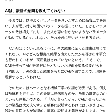
AIは、設計の意図を教えてくれない
今までは、効率よくパラメータを見いだすために品質工学を用
い、人が思い付く範囲でパラメータを振っていた。しかしパラメ
ータの数は増えており、また人が思い付かないようなパラメータ
が効いているかもしれない。それをAIに見いださせる考えだ。
だがAIはよくいわれるように、その結果に至った理由は教えて
くれない。AIがどんな根拠で結果を出力したのかを導き出す研究
も行われているが、実用化はされていないという。「そこで、
CAEを使ってAIが最適解にたどりついた理由を知る必要がある」
（岡田氏）。AIの出した結果をもとにCAEを回すことで、現象を
理解するというわけだ。
そのためにはベースとなる機械工学の知識が必要である。例え
ば熱解析を行えば、この距離は熱伝導なのか、放射の影響なのか
といった判断ができる。「『AIが言ったから、CAEが言ったから
この製品は大丈夫です』と顧客に説明するわけにはいきません。
設計の意図は人が論理的に顧客に説明する義務があります。その