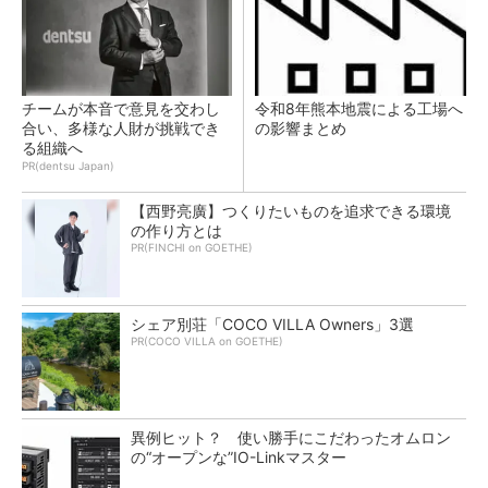
チームが本音で意見を交わし
令和8年熊本地震による工場へ
合い、多様な人財が挑戦でき
の影響まとめ
る組織へ
PR(dentsu Japan)
【西野亮廣】つくりたいものを追求できる環境
の作り方とは
PR(FINCHI on GOETHE)
シェア別荘「COCO VILLA Owners」3選
PR(COCO VILLA on GOETHE)
異例ヒット？ 使い勝手にこだわったオムロン
の“オープンな”IO-Linkマスター