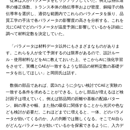
従来は人がパラメータをピックアップしていた。例えば熱伝達
率の修正係数、トランス本体の熱伝導率および密度、銅端子の熱
伝導率を選択し、適切な範囲内でこれらのパラメータを振り、品
質工学の手法で各パラメータの影響度の高さを分析する。これを
元にCAEでどのパラメータが温度予測に影響しているかを詳細に
調べて材料定数を決定していた。
「パラメータは材料データ以外にもさまざまなものがありま
す。これらを人が全て予測するのは限界があるので、設計ルー
ル・使用材料などをAIに教えておいた上、そこからAIに強化学習
をさせて、実機とCAEが一致するような部品の材料定数の基礎デ
ータを出してほしい」と岡田氏は話す。
数個の部品であれば、図3のように少ない検討でCAEと実験の
一致する条件を求めることができる。しかし部品が増えるほど検
討因子は増えていく。例えば部品間の距離や基板の配線パター
ン、銅の厚さや幅、また熱の吸収に関係することから光沢や色な
ども検討が必要だ。これほどまでに増えると、一体、どのパラメ
ータが効いてくるのか、人の判断では難しくなる。そこでAI自ら
がどんなパラメータが効いているかを探索できるように、入力デ