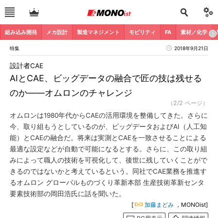
組み込み開発
メカ設計
製造マネジメント
モビリティ
FA
素材／化学
特集
2018年9月21日
設計者CAE
AIとCAE、ビッグデータの融合で匠の技は残せる
のか――オムロンのチャレンジ
（2/2 ページ）
オムロンは1980年代からCAEの活用環境を整備してきた。さらに
今、取り組もうとしているのが、ビッグデータおよびAI（人工知
能）とCAEの融合だ。将来は実測とCAEを一致させることによる
最適な設定などが自動で可能になるとする。さらに、この取り組
みによって職人の技術を可視化して、後世に残していくことがで
きるのではないかと考えているという。同社でCAE業務を推進す
るオムロン グローバルものづくり革新本部 生産技術革新センタ
要素技術部の岡田浩氏に話を聞いた。
[
加藤まどみ
，MONOist]