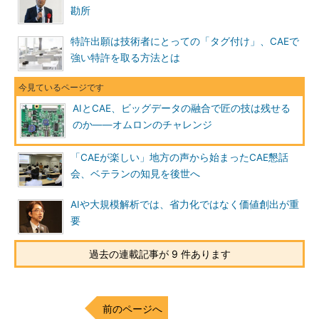
勘所
特許出願は技術者にとっての「タグ付け」、CAEで
強い特許を取る方法とは
AIとCAE、ビッグデータの融合で匠の技は残せる
のか――オムロンのチャレンジ
「CAEが楽しい」地方の声から始まったCAE懇話
会、ベテランの知見を後世へ
AIや大規模解析では、省力化ではなく価値創出が重
要
過去の連載記事が 9 件あります
前のページへ