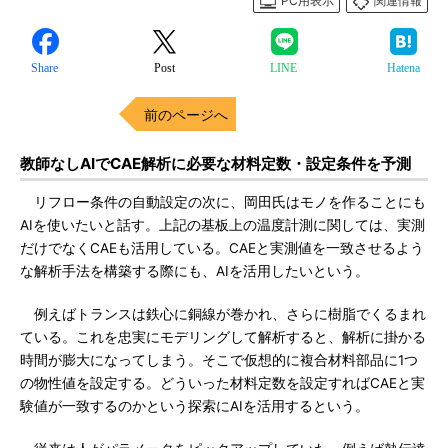
PC用表示
関連情報
Share
Post
LINE
Hatena
前のページへ
教師なしAIでCAE解析に必要な材料定数・設定条件を予測
リフロー条件の自動設定の次に、岡田氏はモノを作ることにも
AIを使いたいと話す。上記の基板上の温度計測に関しては、実測
だけでなくCAEも活用している。CAEと実測値を一致させるよう
な解析手法を構築する際にも、AIを活用したいという。
例えばトランスは鉄心に銅線が巻かれ、さらに樹脂でくるまれ
ている。これを忠実にモデリングして解析すると、解析に掛かる
時間が膨大になってしまう。そこで仮想的に複合材料部品に1つ
の物性値を設定する。どういった材料定数を設定すればCAEと実
験値が一致するのかという探索にAIを活用するという。