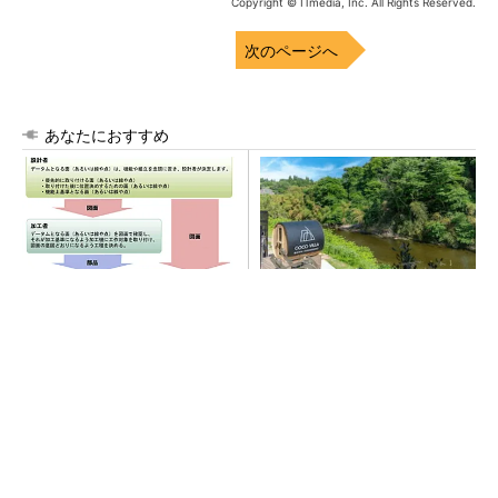
Copyright © ITmedia, Inc. All Rights Reserved.
次のページへ
あなたにおすすめ
幾何公差の基準「データム」
シェア別荘「COCO VILLA O
を理解しよう
wners」3選
PR(COCO VILLA on GOETHE)
全員がリーダーシップを発揮し、自分より優れ
た人財を育成する
PR(dentsu Japan)