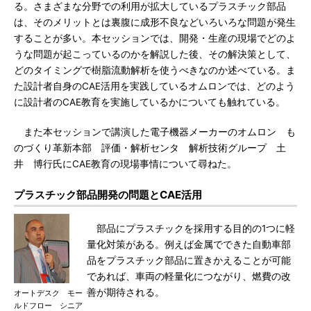
る。さまざまな分野での利用が拡大しているプラスチック部品
は、そのメリットとは裏腹に成形不良などいろいろな問題が発生
することが多い。本セッションでは、開発・生産の現場でどのよ
うな問題が起こっているのかを解説した後、その解決策として、
どのタイミングで樹脂流動解析を使うべきなのか述べている。ま
た設計者自身のCAE活用を実践しているオムロンでは、どのよう
に設計者のCAE教育を実施しているかについても触れている。
また本セッションで講演した電子機器メーカーのオムロン も
のづくり革新本部 評価・解析センタ 解析技術グループ 土
井 博行氏にCAE教育の現場事情について尋ねた。
プラスチック部品開発の問題とCAE活用
部品にプラスチックを採用する目的の1つに軽
量化対策がある。例えば金属でできた自動車部
品をプラスチック部品に置きかえることが可能
であれば、車両の軽量化につながり、燃費の改
善が期待される。
オートデスク モー
ルドフロー シニア