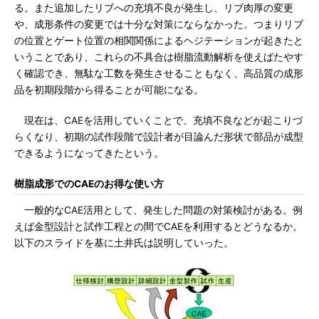
る。また追加したリブへの充填不良が発生し、リブ肉厚の変更
や、成形条件の変更では十分な対策にならなかった。つまりリブ
の位置とゲート位置の相関関係によるヘジテーションが起きたと
いうことであり、これらの不具合は樹脂流動解析を使えばたやす
く確認でき、無駄な工数を発生させることもなく、高品質の成形
品を初期段階から得ることが可能になる。
現在は、CAEを活用していくことで、充填不良などが起こりづ
らくなり、初期の試作段階で設計者が目論んだ形状で部品が成型
できるようになってきたという。
樹脂成形でのCAEのお得な使い方
一般的なCAE活用として、発生した問題の対策検討がある。例
えば金型設計と試作工程との間でCAEを利用するとどうなるか。
以下のスライドを基に土井氏は説明していった。