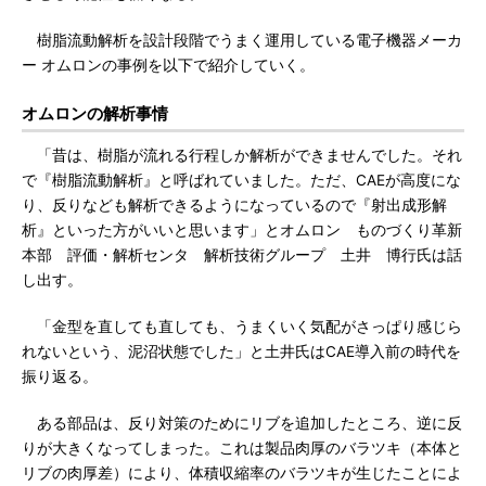
樹脂流動解析を設計段階でうまく運用している電子機器メーカ
ー オムロンの事例を以下で紹介していく。
オムロンの解析事情
「昔は、樹脂が流れる行程しか解析ができませんでした。それ
で『樹脂流動解析』と呼ばれていました。ただ、CAEが高度にな
り、反りなども解析できるようになっているので『射出成形解
析』といった方がいいと思います」とオムロン ものづくり革新
本部 評価・解析センタ 解析技術グループ 土井 博行氏は話
し出す。
「金型を直しても直しても、うまくいく気配がさっぱり感じら
れないという、泥沼状態でした」と土井氏はCAE導入前の時代を
振り返る。
ある部品は、反り対策のためにリブを追加したところ、逆に反
りが大きくなってしまった。これは製品肉厚のバラツキ（本体と
リブの肉厚差）により、体積収縮率のバラツキが生じたことによ