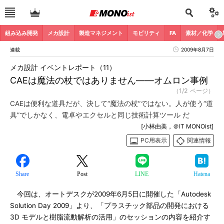
組み込み開発
メカ設計
製造マネジメント
モビリティ
FA
素材／化学
連載
2009年8月7日
メカ設計 イベントレポート（11）
CAEは魔法の杖ではありません――オムロン事例
（1/2 ページ）
CAEは便利な道具だが、決して“魔法の杖”ではない。人が使う“道
具”でしかなく、電卓やエクセルと同じ技術計算ツール だ
[小林由美，＠IT MONOist]
PC用表示
関連情報
Share
Post
LINE
Hatena
今回は、オートデスクが2009年6月5日に開催した「Autodesk
Solution Day 2009」より、「プラスチック部品の開発における
3D モデルと樹脂流動解析の活用」のセッションの内容を紹介す