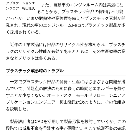
アプリケーションエ
また、自動車のエンジンルーム内は高温にな
ンジニア 梅山隆氏
ることから、プラスチック部品の採用は不可能
だったが、いまや耐熱性や高強度を備えたプラスチック素材が開
発され、現代の車のエンジンルーム内にはプラスチック部品が多
く採用されている。
近年の工業製品には部品のリサイクル性が求められ、プラスチ
ックのリサイクル性能が有効であるとともに、その生産効率の高
さなどメリットは多くある。
プラスチック成形時のトラブル
一方でプラスチック部品の開発・生産にはさまざまな問題が潜
んでいて、問題点の解決のために多くの時間とエネルギーを費や
すことが少なくない。オートデスク モールドフロー シニアア
プリケーションエンジニア 梅山隆氏は次のように、その仕組み
を説明した。
製品設計者はCADを活用して製品形状を検討していくが、この
段階では成形不良を予測する事が困難だ。そこで成形不良の確認