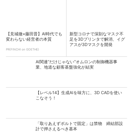
【見城徹×藤田晋】AI時代でも
新型コロナで深刻なマスク不
変わらない経営者の本質
足を3Dプリンタで解消、イグ
アスが3Dマスクを開発
PR(FINCHI on GOETHE)
AI関連“だけじゃない”オムロンの制御機器事
業、地道な顧客基盤強化が結実
【レベル14】生成AIを味方に、3D CADを使い
こなそう！
「取りあえずボルトで固定」は禁物 締結部設
計で押さえるべき基本