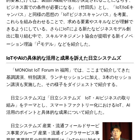
的要素だけでは、製品の機能や性能が決定されることにならず、
ビジネス面での条件が必要になる」（竹田氏）とし、「IoT/IoEキ
ャンバス」と同様の思想の「IoTビジネスキャンバス」を考案。
これらを組み合わせることで、求める要素やスキルなどが理解で
きるようにしている。さらにIoTによる新たなビジネスモデル創
出に取り組む中で、スキルマネジメント協会が提唱する新イノベ
2
ーション理論「I
モデル」などを紹介した。
IoTやAIの具体的な活用と成果を訴えた日立システムズ
「MONOist IoT Forum in 福岡」では、ここまで紹介してきた
基調講演、特別講演、ランチセッションに加え、3本のセッショ
ン講演も実施した。その様子をダイジェストで紹介する。
日立システムズは「日立システムズ IoT・AIビジネスの取り
組み」をテーマとし、スマートファクトリー化におけるIoT、AI
活用のポイントと具体的な成果について紹介した。
日立システムズ 産業・流通フィールドサービ
ス事業グループ 産業・流通インフラサービス事
業部 事業部長の前田貴嗣氏は「IoTやAIに対する