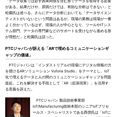
「データ収集では必ず因果関係を含む形でデータを取得する必要
がある。結果だけや、原因だけでは、有効な分析はできない」と
松園氏は述べる。さらにデータ分析においても「データサイエン
ティストがいないという問題はあるが、現場の業務は現場が一番
よく分かっているはず。現場の人が中心となり、ツールやITシス
テム部門、データの専門家などのサポートを受けながら進める形
が理想だ」と松園氏は語った。
PTCジャパンが訴える「ARで埋めるコミュニケーションギ
ャップの価値」
PTCジャパンは「インダストリアルの現場にデジタル情報の力
を授けるARソリューション Vuforia Studio」をテーマとし、IoT
化で増えるデータと人の間のコミュニケーションギャップを問題
提起。これを解決する手段として「AR（拡張現実）」を活用す
る意義を訴えた。
PTCジャパン 製品技術事業部
IoT/Manufacturing技術本部のシニアIoTプリセ
ールス・スペシャリストである西啓氏は「IoTに