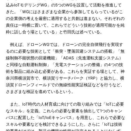
込みIoTモデリングWG」の5つのWGを設置して活動を推進して
きた。「WGにはさまざまな企業から参加してもらっているがこ
の企業側の考えを厳密に適用すると共創は進まない。それぞれの
責任は一時横に置いて、これらでどういう技術が適用可能かを純
粋に話し合う場としている」と竹田氏は述べている。
例えば、ドローンWGでは、ドローンの完全自律飛行を実現す
るのに必要な技術として「衝突・墜落回避システムの搭載」「無
線制御不能状態の回避機能」「ADAS（先進運転支援システム）
と同様な自動運転制御」「充電ステーションの整備」の4つの技
術を製品に組み込む必要がある。これらを実証する場として、神
奈川県横須賀市で、横須賀リサーチパーク（YRP）と協力し、横
須賀ドローンフィールドでの無線性能実証検証などを行うなど、
さまざまな検証を進めているという。
また、IoT時代の人材育成に向けての取り組みでは「IoTに必要
なスキル」を定義。これらの必要な要素を抽出して1つのキャン
バスに配置した「IoT/IoEキャンバス」を用意し、これらで必要な
スキルや要素などを検討できるようにした。さらに「IoTは技術