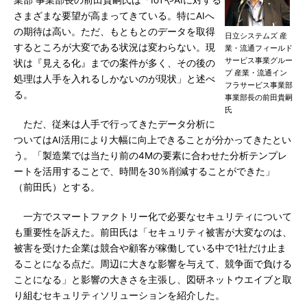
さまざまな要望が高まってきている。特にAIへ
の期待は高い。ただ、もともとのデータを取得
日立システムズ 産
するところが大変である状況は変わらない。現
業・流通フィールド
サービス事業グルー
状は『見える化』までの案件が多く、その後の
プ 産業・流通イン
処理は人手を入れるしかないのが現状」と述べ
フラサービス事業部
る。
事業部長の前田貴嗣
氏
ただ、従来は人手で行ってきたデータ分析に
ついてはAI活用により大幅に向上できることが分かってきたとい
う。「製造業では当たり前の4Mの要素に合わせた分析テンプレ
ートを活用することで、時間を30％削減することができた」
（前田氏）とする。
一方でスマートファクトリー化で必要なセキュリティについて
も重要性を訴えた。前田氏は「セキュリティ被害が大変なのは、
被害を受けた企業は競合や顧客が稼働している中で1社だけ止ま
ることになる点だ。周辺に大きな影響を与えて、競争面で負ける
ことになる」と影響の大きさを主張し、図研ネットウエイブと取
り組むセキュリティソリューションを紹介した。