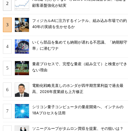
顧客基盤強化が結実
フィジカルAIに注力するインテル、組み込み市場での約
40年の実績を生かせるか
いくら部品を集めても納期が遅れる不思議、「納期順守
率」に潜むワナ
量産プロセスで、完璧な量産（組み立て）と検査ができ
ない理由
電動化戦略見直しのホンダが四半期営業利益で過去最
高、2026年度業績も上方修正
シリコン量子コンピュータの量産開発へ、インテルの
18Aプロセスを活用
ソニーグループがタムロン買収を提案、その狙いは？