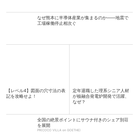
なぜ熊本に半導体産業が集まるのか――地震で
工場稼働停止相次ぐ
【レベル4】図面の穴寸法の表
定年退職した理系シニア人材
記を攻略せよ！
が核融合発電炉開発で活躍、
なぜ？
全国の絶景ポイントにサウナ付きのシェア別荘
を展開
PR(COCO VILLA on GOETHE)