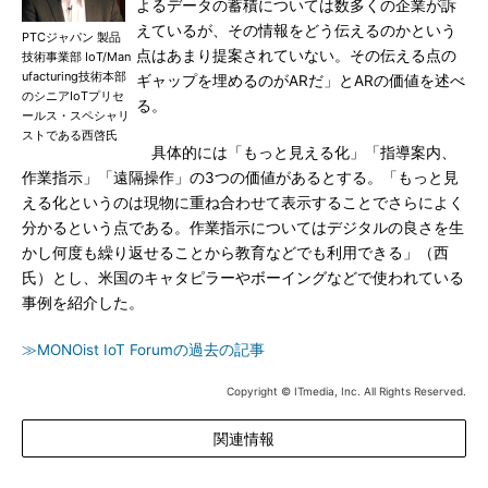
よるデータの蓄積については数多くの企業が訴
えているが、その情報をどう伝えるのかという
PTCジャパン 製品
点はあまり提案されていない。その伝える点の
技術事業部 IoT/Man
ufacturing技術本部
ギャップを埋めるのがARだ」とARの価値を述べ
のシニアIoTプリセ
る。
ールス・スペシャリ
ストである西啓氏
具体的には「もっと見える化」「指導案内、
作業指示」「遠隔操作」の3つの価値があるとする。「もっと見
える化というのは現物に重ね合わせて表示することでさらによく
分かるという点である。作業指示についてはデジタルの良さを生
かし何度も繰り返せることから教育などでも利用できる」（西
氏）とし、米国のキャタピラーやボーイングなどで使われている
事例を紹介した。
≫MONOist IoT Forumの過去の記事
Copyright © ITmedia, Inc. All Rights Reserved.
関連情報