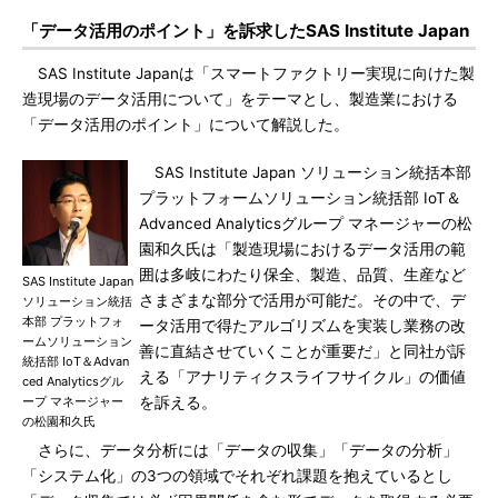
「データ活用のポイント」を訴求したSAS Institute Japan
SAS Institute Japanは「スマートファクトリー実現に向けた製
造現場のデータ活用について」をテーマとし、製造業における
「データ活用のポイント」について解説した。
SAS Institute Japan ソリューション統括本部
プラットフォームソリューション統括部 IoT＆
Advanced Analyticsグループ マネージャーの松
園和久氏は「製造現場におけるデータ活用の範
囲は多岐にわたり保全、製造、品質、生産など
SAS Institute Japan
さまざまな部分で活用が可能だ。その中で、デ
ソリューション統括
本部 プラットフォ
ータ活用で得たアルゴリズムを実装し業務の改
ームソリューション
善に直結させていくことが重要だ」と同社が訴
統括部 IoT＆Advan
える「アナリティクスライフサイクル」の価値
ced Analyticsグル
ープ マネージャー
を訴える。
の松園和久氏
さらに、データ分析には「データの収集」「データの分析」
「システム化」の3つの領域でそれぞれ課題を抱えているとし