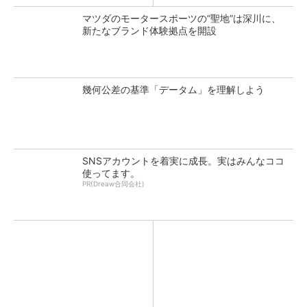
マツダのモータースポーツの“聖地”は深川に、
新たなブランド体験拠点を開設
幾何公差の基準「データム」を理解しよう
SNSアカウントを着実に成長。実はみんなココ
使ってます。
PR(Dreaw合同会社)