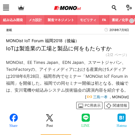
組み込み開発
メカ設計
製造マネジメント
モビリティ
FA
素材／化学
連載
2018年7月9日
MONOist IoT Forum 福岡2018（後編）
IoTは製造業の工場と製品に何をもたらすか
（2/2 ページ）
MONOist、EE Times Japan、EDN Japan、スマートジャパン、
TechFactoryの、アイティメディアにおける産業向け5メディア
は2018年6月28日、福岡市内でセミナー「MONOist IoT Forum in
福岡」を開催した。福岡での同セミナー開催は初となる。後編で
は、安川電機や組込みシステム技術協会の講演内容を紹介する。
[
三島一孝
，MONOist]
PC用表示
関連情報
Share
Post
LINE
Hatena