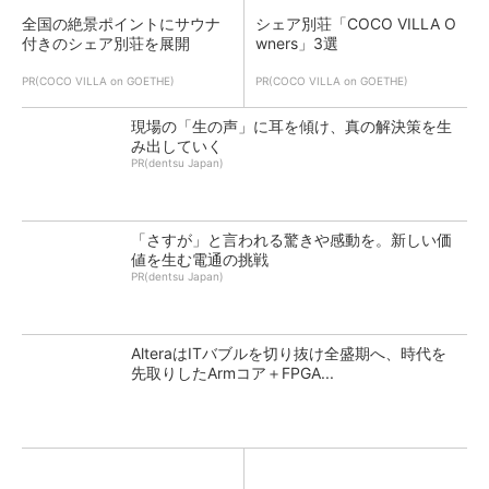
全国の絶景ポイントにサウナ
シェア別荘「COCO VILLA O
付きのシェア別荘を展開
wners」3選
PR(COCO VILLA on GOETHE)
PR(COCO VILLA on GOETHE)
現場の「生の声」に耳を傾け、真の解決策を生
み出していく
PR(dentsu Japan)
「さすが」と言われる驚きや感動を。新しい価
値を生む電通の挑戦
PR(dentsu Japan)
AlteraはITバブルを切り抜け全盛期へ、時代を
先取りしたArmコア＋FPGA...