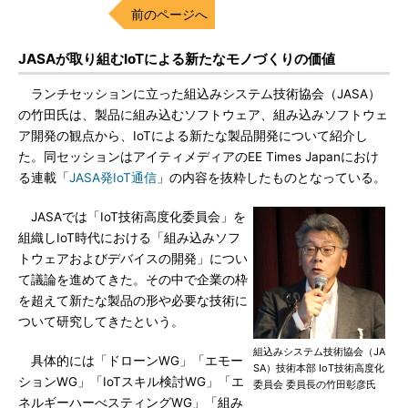
前のページへ
JASAが取り組むIoTによる新たなモノづくりの価値
ランチセッションに立った組込みシステム技術協会（JASA）
の竹田氏は、製品に組み込むソフトウェア、組み込みソフトウェ
ア開発の観点から、IoTによる新たな製品開発について紹介し
た。同セッションはアイティメディアのEE Times Japanにおけ
る連載「
JASA発IoT通信
」の内容を抜粋したものとなっている。
JASAでは「IoT技術高度化委員会」を
組織しIoT時代における「組み込みソフ
トウェアおよびデバイスの開発」につい
て議論を進めてきた。その中で企業の枠
を超えて新たな製品の形や必要な技術に
ついて研究してきたという。
組込みシステム技術協会（JA
具体的には「ドローンWG」「エモー
SA）技術本部 IoT技術高度化
ションWG」「IoTスキル検討WG」「エ
委員会 委員長の竹田彰彦氏
ネルギーハーべスティングWG」「組み