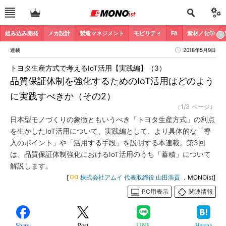
組み込み開発
メカ設計
製造マネジメント
モビリティ
FA
素材／化学
連載
2018年5月9日
トヨタ生産方式で考えるIoT活用【実践編】（3）
品質保証体制を強化するためのIoT活用はどのよう
に実践すべきか（その2）
（1/3 ページ）
日本型モノづくりの象徴ともいうべき「トヨタ生産方式」の利点
を生かしたIoT活用について、実践編として、より具体的な「導
入のポイント」や「活用する手段」を説明する本連載。第3回
は、品質保証体制強化におけるIoT活用のうち「蓄積」について
解説します。
[
株式会社アムイ 代表取締役 山田浩貢
，MONOist]
PC用表示
関連情報
Share
Post
LINE
Hatena