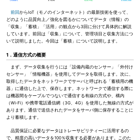
前回
からIoT（モノのインターネット）の最新技術を使って、
どのように品質向上／強化を図るかについてデータ（情報）の
「収集」「蓄積」「活用」の観点から3回に分けて具体的に解説
しています。前回は「収集」について、管理項目と収集方法につ
いて説明しました。今回は「蓄積」について説明します。
1．通信方式の概要
まず、データ収集を行うには「設備内蔵のセンサー」「外付け
センサー」「情報機器」を使用してデータを取得します。次に、
取得したデータをネットワークでサーバと呼ばれる「蓄積用の機
器」に通信した上で、保存します。ネットワークで通信する際に
は機器間をケーブルでつないで通信する有線の方式や、構内
（Wi-Fi）や携帯電話通信網（3G、4G）を使用した無線の方式が
あります。通信で送信されたデータをサーバ側に保存することに
より蓄積します。
品質保証に必要なデータはトレーサビリティーに活用するの
で、精度の高いデータを100％収集する必要があります。このた