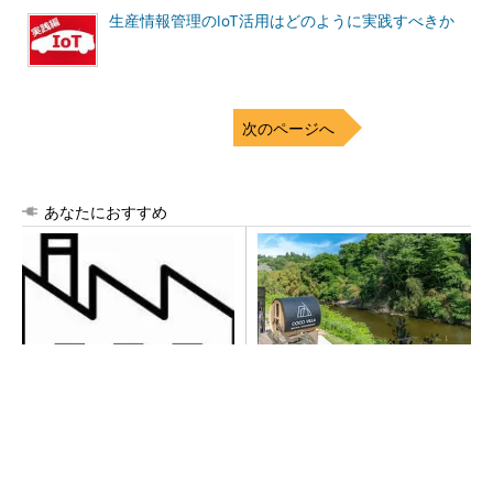
生産情報管理のIoT活用はどのように実践すべきか
次のページへ
あなたにおすすめ
令和8年熊本地震による工場へ
シェア別荘「COCO VILLA O
の影響まとめ
wners」3選
PR(COCO VILLA on GOETHE)
全員がリーダーシップを発揮し、自分より優れ