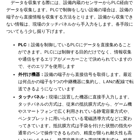
データを収集する際には、設備内蔵のセンサーからPLC経由で
データを収集します。PLCで制御をしない設備の場合は、設備の
端子から直接情報を収集する方法をとります。設備から収集でき
ない情報は、現場のタッチパネルから手入力をします。各手段に
ついてもう少し掘り下げます。
PLC：
設備を制御しているPLCにデータを直接集めること
ができます。PLCには制御する目的だけでなく、情報収集
や通信をするエリアがメーカーごとで決められていますの
で、そのエリアを使用します
外付け機器：
設備の端子から直接信号を取得します。最近
は何点かの端子を1つの中継機器に集約し、LANの配線で転
送できるようになっています
タッチパネル：
現場に設置した機器に直接手入力します。
タッチパネルの方式は、従来の抵抗膜方式から、ゲーム機
やスマートフォンで広く利用されている静電容量方式や、
ペンタブレットに用いられている電磁誘導方式などに変わ
ってきています。抵抗膜方式は手袋を付けた状態の指先や
通常のペンで操作できるものの、精度が限られ耐久性も高