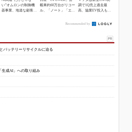
い”オムロンの制御機
載車約60万台がリコー
調で1Q売上過去最
器事業、地道な顧客基
ル、「ノート」「エク
高、協業EV投入も通
盤強化が結実
ストレイル」な...
期達成予想
Recommended by
PR
造とバッテリーリサイクルに迫る
「生成AI」への取り組み