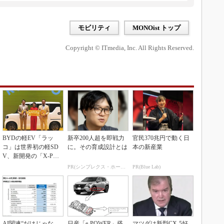
モビリティ
MONOist トップ
Copyright © ITmedia, Inc. All Rights Reserved.
BYDの軽EV「ラッ
新卒200人超を即戦力
官民370兆円で動く日
コ」は世界初の軽SD
に。その育成設計とは
本の新産業
V、新開発の「X-PAC
K」に電動システ...
PR(シンプレクス・ホールディングス)
PR(Blue Lab)
AI関連“だけじゃな
日産「e-POWER」搭
マツダは新型CX-5好