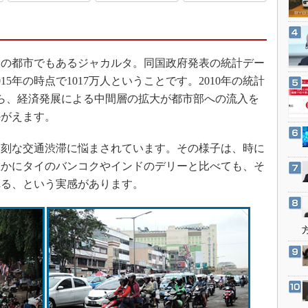
3Dプリンタ
産業オープンネット展
デジタルツインとCAE
S＆OP
の都市でもあるジャカルタ。同国政府発表の統計デー
インダストリー4.0
5年の時点で1017万人ということです。2010年の統計
イノベーション
から、経済発展による中間層の拡大が都市部への流入を
製造業ビッグデータ
かがえます。
メイドインジャパン
刻な交通渋滞に悩まされています。その様子は、時に
植物工場
確かにタイのバンコクやインドのデリーと比べても、そ
知財マネジメント
れる、という実感があります。
海外生産
グローバル設計・開発
制御セキュリティ
新型コロナへの対応