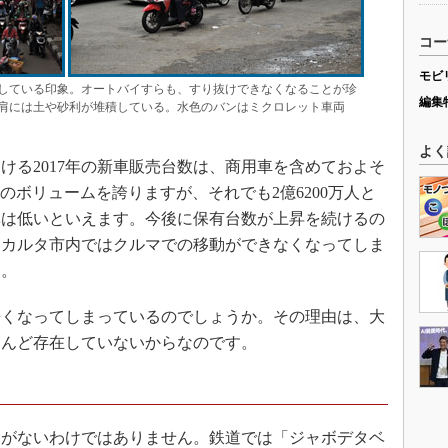
コー
モビ
している印象。オートバイすらも、すり抜けできなくなることが珍
編集
肩には土や砂利が堆積している。水色のバンはミクロレット車両
よく
る2017年の新車販売台数は、商用車を含めておよそ
は最大のボリュームを誇りますが、それでも2億6200万人と
率は低いといえます。今後に保有台数が上昇を続けるの
ャカルタ市内ではクルマでの移動ができなくなってしま
す。
くなってしまっているのでしょうか。その理由は、大
とんど存在していないからなのです。
がないわけではありません。鉄道では「ジャボデタベ