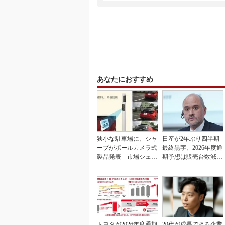
あなたにおすすめ
狭小な駐車場に、シャ
日産が2年ぶり四半期
ープがポールカメラ式
最終黒字、2026年度通
製品発表 市場シェア
期予想は販売台数減も
10％目指す
連結業績は維持
トヨタが2026年度通期
20代が成長できる企業