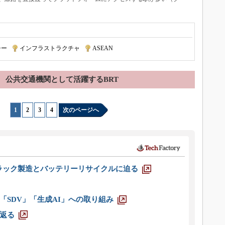
シー
|
インフラストラクチャ
|
ASEAN
公共交通機関として活躍するBRT
1
|
2
|
3
|
4
次のページへ
ラック製造とバッテリーリサイクルに迫る
「SDV」「生成AI」への取り組み
返る