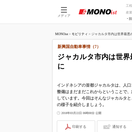
工
産
メディア
脱
つながる技術
AI×技術
MONOist
>
モビリティ
>
ジャカルタ市内は世界最悪の
つながる工場
AI×設備
つながるサービ
Physical
新興国自動車事情（7）
ジャカルタ市内は世界
に
インドネシアの首都ジャカルタは、人口1
整備はまだまだこれからということで、
しています。今回はそんなジャカルタと
の様子を紹介しましょう。
2018年03月22日 06時00分 公開
印刷する
通知する