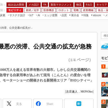
程別：
組み込み開発
メカ設計
製造マネジメント
物流
R＆D
キャリア
FA
業別：
モビリティ
素材／化学
医療機器
ロボット
電機
産業機械
食品・
炭素
サステナ設計
エッジ逆襲
品質
展示会
特集
メ
IoT
AI
ebook
伝承
組み込み開発
CEATEC
読者調査まとめ
編集後記
渋滞、公共交通の拡充が...
JIMTOF
保全
メカ設計
つながるクルマ
組込み/エッジ コンピューティング
ス
 AI
製造マネジメント
5G
展＆IoT/5Gソリューション展
VR／AR
FA
最悪の渋滞、公共交通の拡充が急務
IIFES
モビリティ
フィールドサービス
国際ロボット展
素材／化学
FPGA
モビ
（1/4 ページ）
ジャパンモビリティショー
組み込み画像技術
TECHNO-FRONTIER
000万人を超える世界有数の大都市。しかし公共交通機関の
組み込みモデリング
急増する自家用車があふれて混沌（こんとん）の度合いを増
人テク展
Windows Embedded
、モーターショーの開催される新開発エリア「BSDシティー」
スマート工場EXPO
車載ソフト開発
EdgeTech+
[
古庄速人
，
MONOist
]
ISO26262
日本ものづくりワールド
無償設計ツール
見る
Share
AUTOMOTIVE WORLD