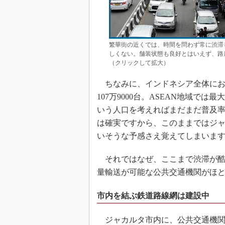
繁華街の近くでは、時間を問わず常に渋滞
しくない。舗装状態も良好とはいえず、路
（クリックして拡大）
ちなみに、インドネシア全体におけ
107万9000台。ASEAN地域で
いう人口を考えればまだまだ普及
は確実ですから、このままではジ
いそうな予感さえ覚えてしまいま
それではなぜ、ここまで渋滞が酷
量輸送が可能な公共交通機関がほ
市内を結ぶ鉄道路線網は建設中
ジャカルタ市内に、公共交通機関