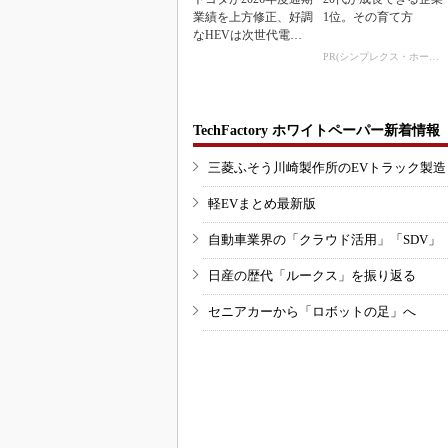
業績を上方修正、好調
1位。その育て方
なHEVは次世代電池
で競争力を強化へ
PR(シンプレクス・ホールディングス)
TechFactory ホワイトペーパー新着情報
三菱ふそう川崎製作所のEVトラック製
軽EVまとめ最新版
自動車業界の「クラウド活用」「SDV」
日産の歴代「ルークス」を振り返る
セニアカーから「ロボットの足」へ