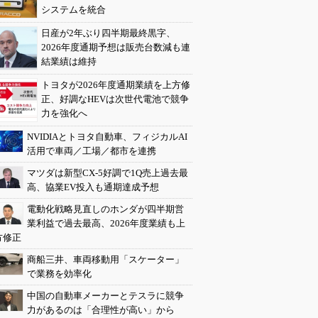
システムを統合
日産が2年ぶり四半期最終黒字、
2026年度通期予想は販売台数減も連
結業績は維持
トヨタが2026年度通期業績を上方修
正、好調なHEVは次世代電池で競争
力を強化へ
NVIDIAとトヨタ自動車、フィジカルAI
活用で車両／工場／都市を連携
マツダは新型CX-5好調で1Q売上過去最
高、協業EV投入も通期達成予想
電動化戦略見直しのホンダが四半期営
業利益で過去最高、2026年度業績も上
方修正
商船三井、車両移動用「スケーター」
で業務を効率化
中国の自動車メーカーとテスラに競争
力があるのは「合理性が高い」から