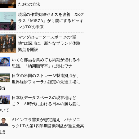
た3社の方法
現場の作業効率やミスを改善 XRグ
ラス「MiRZA」が可能にするピッキ
ングDXの未来
マツダのモータースポーツの“聖
地”は深川に、新たなブランド体験
拠点を開設
いくら部品を集めても納期が遅れる不
思議、「納期順守率」に潜むワナ
日立の米国のストレージ製造拠点が、
世界経済フォーラム認定の先進工場に
選出
日本版データスペースの現在地はど
こ？ AI時代における日本の勝ち筋に
ついて
AIインフラ需要が想定超え パナソニ
ックHDの第1四半期営業利益が過去最高
達成