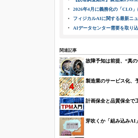
2026年4月に義務化の「CL
フィジカルAIに関する最新ニュー
AIデータセンター需要を取り
関連記事
故障予知は前提、“真
製造業のサービス化、
計画保全と品質保全で
芽吹くか「組み込みAI