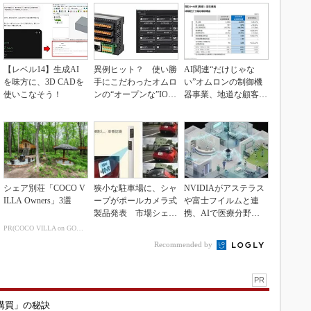
【レベル14】生成AI
異例ヒット？ 使い勝
AI関連“だけじゃな
を味方に、3D CADを
手にこだわったオムロ
い”オムロンの制御機
使いこなそう！
ンの“オープンな”IO-L
器事業、地道な顧客基
inkマスター
盤強化が結実
シェア別荘「COCO V
狭小な駐車場に、シャ
NVIDIAがアステラス
ILLA Owners」3選
ープがポールカメラ式
や富士フイルムと連
製品発表 市場シェア
携、AIで医療分野支
10％目指す
援へ
PR(COCO VILLA on GOETHE)
Recommended by
PR
購買」の秘訣