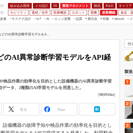
程別：
組み込み開発
メカ設計
製造マネジメント
物流
R＆D
キャリア
FA
業別：
モビリティ
素材／化学
医療機器
ロボット
電機
産業機械
食品・
炭素
サステナ設計
エッジ逆襲
品質
展示会
特集
メ
IoT
AI
ebook
伝承
組み込み開発
CEATEC
読者調査まとめ
編集後記
どのAI異常診断学習モデルをA...
JIMTOF
保全
メカ設計
つながるクルマ
組込み/エッジ コンピューティング
ス
 AI
製造マネジメント
5G
展＆IoT/5Gソリューション展
VR／AR
FA
のAI異常診断学習モデルをAPI経
IIFES
モビリティ
フィールドサービス
国際ロボット展
素材／化学
FPGA
製造
ジャパンモビリティショー
組み込み画像技術
や検品作業の効率化を目的とした設備機器のAI異常診断学習
TECHNO-FRONTIER
動データ、2種類のAI学習モデルを用意した。
組み込みモデリング
人テク展
[
MONOist
]
Windows Embedded
スマート工場EXPO
車載ソフト開発
見る
Share
EdgeTech+
ISO26262
日本ものづくりワールド
7日、設備機器の故障予知や検品作業の効率化を目的とし
無償設計ツール
AUTOMOTIVE WORLD
診断学習モデルをAPIで提供すると発表した。利用料金