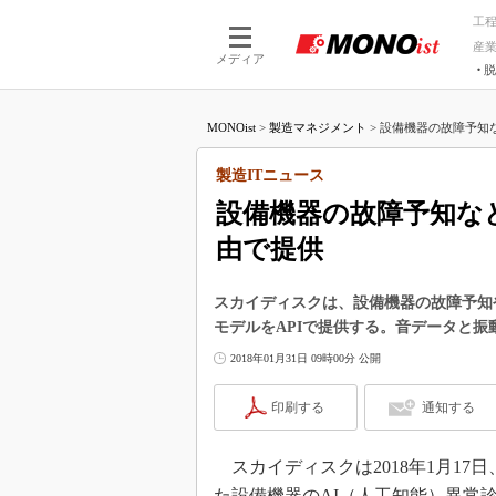
工
産
メディア
脱
つながる技術
AI×技術
MONOist
>
製造マネジメント
>
設備機器の故障予知な
つながる工場
AI×設備
つながるサービ
Physical
製造ITニュース
設備機器の故障予知など
由で提供
スカイディスクは、設備機器の故障予知
モデルをAPIで提供する。音データと振
2018年01月31日 09時00分 公開
印刷する
通知する
スカイディスクは2018年1月1
た設備機器のAI（人工知能）異常