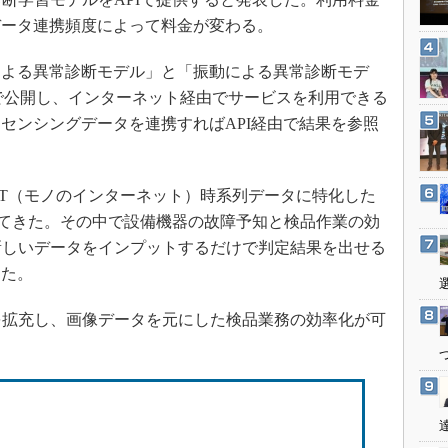
3Dプリンタ
産業オープンネット展
データ連携頻度によって料金が変わる。
デジタルツインとCAE
S＆OP
よる異常診断モデル」と「振動による異常診断モデ
Iで公開し、インターネット経由でサービスを利用できる
インダストリー4.0
センシングデータを連携すればAPI経由で結果を参照
イノベーション
製造業ビッグデータ
メイドインジャパン
T（モノのインターネット）時系列データに特化した
供してきた。その中で設備機器の故障予知と検品作業の効
植物工場
新しいデータをインプットするだけで判定結果を出せる
知財マネジメント
きた。
海外生産
グローバル設計・開発
を拡充し、画像データを元にした検品業務の効率化が可
。
制御セキュリティ
新型コロナへの対応