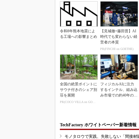
令和8年熊本地震によ
【見城徹×藤田晋】AI
る工場への影響まとめ
時代でも変わらない経
営者の本質
PR(FINCHI on GOETHE)
全国の絶景ポイントに
フィジカルAIに注力
サウナ付きのシェア別
するインテル、組み込
荘を展開
み市場での約40年の実
績を生かせるか
PR(COCO VILLA on GOETHE)
TechFactory ホワイトペーパー新着情報
モノタロウで実践、失敗しない「間接材