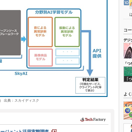
コー
デジ
「つ
よく
） 出典：スカイディスク
エージェント活用実態調査