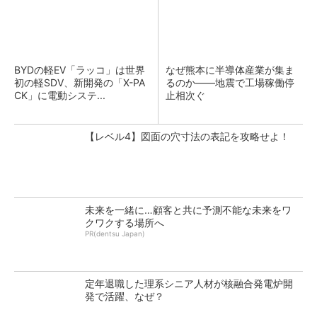
BYDの軽EV「ラッコ」は世界
なぜ熊本に半導体産業が集ま
初の軽SDV、新開発の「X-PA
るのか――地震で工場稼働停
CK」に電動システ...
止相次ぐ
【レベル4】図面の穴寸法の表記を攻略せよ！
未来を一緒に…顧客と共に予測不能な未来をワ
クワクする場所へ
PR(dentsu Japan)
定年退職した理系シニア人材が核融合発電炉開
発で活躍、なぜ？