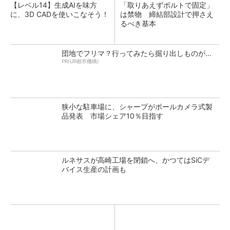
【レベル14】生成AIを味方
「取りあえずボルトで固定」
に、3D CADを使いこなそう！
は禁物 締結部設計で押さえ
るべき基本
団地でフリマ？行ってみたら掘り出しものが…
PR(UR都市機構)
狭小な駐車場に、シャープがポールカメラ式製
品発表 市場シェア10％目指す
ルネサスが高崎工場を閉鎖へ、かつてはSiCデ
バイス生産の計画も