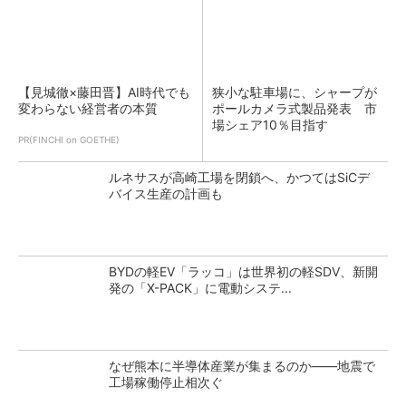
【見城徹×藤田晋】AI時代でも
狭小な駐車場に、シャープが
変わらない経営者の本質
ポールカメラ式製品発表 市
場シェア10％目指す
PR(FINCHI on GOETHE)
ルネサスが高崎工場を閉鎖へ、かつてはSiCデ
バイス生産の計画も
BYDの軽EV「ラッコ」は世界初の軽SDV、新開
発の「X-PACK」に電動システ...
なぜ熊本に半導体産業が集まるのか――地震で
工場稼働停止相次ぐ