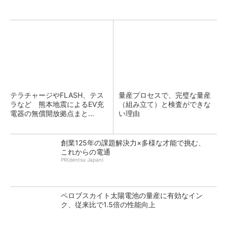
テラチャージやFLASH、テス
量産プロセスで、完璧な量産
ラなど 熊本地震によるEV充
（組み立て）と検査ができな
電器の無償開放拠点まと...
い理由
創業125年の課題解決力×多様な才能で挑む、
これからの電通
PR(dentsu Japan)
ペロブスカイト太陽電池の量産に有効なイン
ク、従来比で1.5倍の性能向上