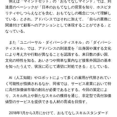
例えば「マインドセット」の「おもてなしマインド」では、到
達度のベーシックが「日本のおもてなしの背景を知り、ホスピタ
リティやしつらえなどを含む、おもてなしの概念について理解し
ている」とされ、アドバンスではそれに加えて、「自らの業務に
関連付けて顧客へのアクションとして体現することができる」と
なっている。
また「ユニバーサル・ダイバーシティスキル」の「ダイバーシ
ティスキル」では、アドバンスの到達度を「出身国や属する文化
により考え方や行動が異なることを認識する。来日数の多い国、
文化の特性を知る。あいさつや簡単な案内など接客外国語の基本
を知ったうえで、状況に応じて適切に対処できる」としている。
AI（人工知能）やロボットによって多くの雇用が代替されてい
く可能性が指摘されるなか、同省では、サービス産業において特
に高付加価値市場の創出が必要であるとする。今回の策定によ
り、スキル向上や新たなスキルの獲得を通じ、非定型で高付加価
値型のサービスを提供できる人材の育成を目指す。
2018年1月から3月にかけて、おもてなしスキルスタンダード