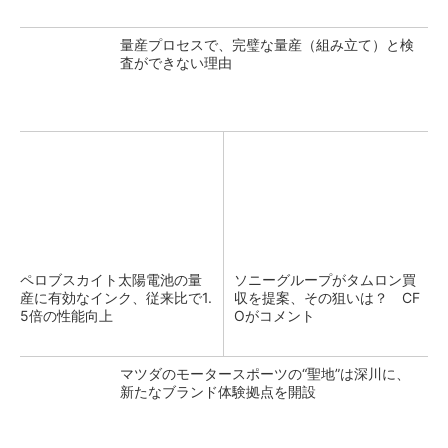
量産プロセスで、完璧な量産（組み立て）と検
査ができない理由
ペロブスカイト太陽電池の量
ソニーグループがタムロン買
産に有効なインク、従来比で1.
収を提案、その狙いは？ CF
5倍の性能向上
Oがコメント
マツダのモータースポーツの“聖地”は深川に、
新たなブランド体験拠点を開設