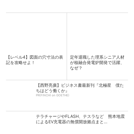
【レベル4】図面の穴寸法の表
定年退職した理系シニア人材
記を攻略せよ！
が核融合発電炉開発で活躍、
なぜ？
【西野亮廣】ビジネス書最新刊『北極星 僕た
ちはどう働くか』
PR(FINCHI on GOETHE)
テラチャージやFLASH、テスラなど 熊本地震
によるEV充電器の無償開放拠点まと...