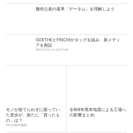
幾何公差の基準「データム」を理解しよう
GOETHEとFINCHIがタッグを組み、新メディ
アを創設
PR(FINCHI on GOETHE)
モノが捨てられずに困ってい
令和8年熊本地震による工場へ
た里歩が、新たに「買ったも
の影響まとめ
の」は？
PR(UR都市機構)