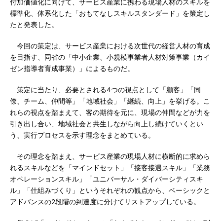
付加価値化に向けて、サービス産業に携わる現場人材のスキルを
標準化、体系化した「おもてなしスキルスタンダード」を策定し
たと発表した。
今回の策定は、サービス産業における次世代の経営人材の育成
を目指す、同省の「中小企業、小規模事業者人材対策事業（カイ
ゼン指導者育成事業）」によるものだ。
策定に当たり、必要とされる4つの視点として「顧客」「同
僚、チーム、仲間等」「地域社会」「継続、向上」を挙げる。こ
れらの視点を踏まえて、客の期待を元に、現場の仲間などが力を
引き出し合い、地域社会と共生しながら向上し続けていくとい
う、実行プロセスを示す理念をまとめている。
その理念を踏まえ、サービス産業の現場人材に横断的に求めら
れるスキルなどを「マインドセット」「接客接遇スキル」「業務
オペレーションスキル」「ユニバーサル・ダイバーシティスキ
ル」「仕組みづくり」というそれぞれの観点から、ベーシックと
アドバンスの2段階の到達度に分けてリストアップしている。