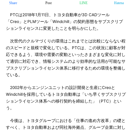
Share
Post
LINE
Hatena
PTCは2018年1月11日、トヨタ自動車が3D CADツール
「Creo」とPLMツール「Windchill」の契約形態をサブスクリプ
ションライセンスに変更したことを明らかにした。
次世代のクルマづくりの環境はこれまでとは比較にならない程
のスピードと規模で変化している。PTCは、この状況に顧客が対
応できるよう、環境や需要の変動といったさまざまな変化に対し
て適切に対応でき、情報システムのより効率的な活用が可能なサ
ブスクリプションライセンス体系に移行するための環境を整備し
ている。
2002年からエンジンユニットの設計開発と生産にCreoと
Windchillを採用しているトヨタ自動車は「いち早くサブスクリプ
ションライセンス体系への移行契約を締結した」（PTC）とい
う。
今後は、トヨタグループにおける「仕事の進め方改革」の礎と
すべく、トヨタ自動車および同社海外拠点、グループ企業に対し