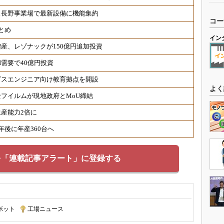
ス長野事業場で最新設備に機能集約
コー
とめ
イン
産、レゾナックが150億円追加投資
需要で40億円投資
ビスエンジニア向け教育拠点を開設
よく
フイルムが現地政府とMoU締結
産能力2倍に
後に年産360台へ
を「連載記事アラート」に登録する
ボット
|
工場ニュース