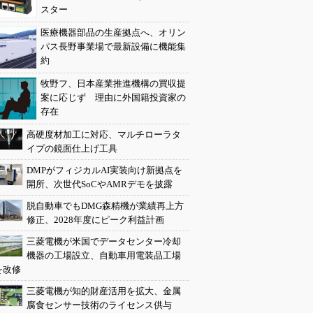
スター
医療機器部品の生産拠点へ、オリン
パス長野事業場で最新設備に機能集
約
牧野フ、日本産業推進機構の買収提
案に応じず 理由に外国籍投資家の
存在
高硬度材加工に対応、マルチローラタ
イプの鏡面仕上げ工具
DMPがフィジカルAI実装向け新拠点を
開所、次世代SoCやAMRデモを披露
脱自動車でもDMG森精機が業績再上方
修正、2028年度にピーク利益計画
三菱電機が米国でデータセンター冷却
機器の工場設立、自動車用電装品工場
を改修
三菱電機が知的財産活用を拡大、金属
腐食センサー技術のライセンス供与