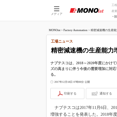
工
産
メディア
脱
つながる技術
AI×技術
MONOist
>
Factory Automation
>
精密減速機の生産能力増
つながる工場
AI×設備
つながるサービ
Physical
工場ニュース
精密減速機の生産能力増
ナブテスコは、2018～2020年度に
ズの高まりに伴う今後の需要増加に対応す
る。
2017年12月18日 07時00分 公開
印刷する
通知する
ナブテスコは2017年11月6日、2
増強することを発表した。2018年度