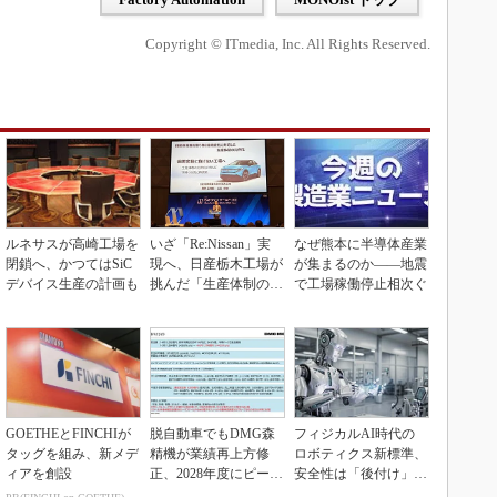
Copyright © ITmedia, Inc. All Rights Reserved.
ルネサスが高崎工場を
いざ「Re:Nissan」実
なぜ熊本に半導体産業
閉鎖へ、かつてはSiC
現へ、日産栃木工場が
が集まるのか――地震
デバイス生産の計画も
挑んだ「生産体制の比
で工場稼働停止相次ぐ
例化」
GOETHEとFINCHIが
脱自動車でもDMG森
フィジカルAI時代の
タッグを組み、新メデ
精機が業績再上方修
ロボティクス新標準、
ィアを創設
正、2028年度にピーク
安全性は「後付け」で
利益計画
なく「設計の核心」