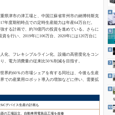
3Dプリンタ
産業オープンネット展
デジタルツインとCAE
重県津市の津工場と、中国江蘇省常州市の納博特斯克
S＆OP
17年度期初時点での定時生産能力は年産64万台だ。
インダストリー4.0
に増強する計画で、約70億円の投資を進めている。さらに
イノベーション
を行い、2019年に106万台、2020年には120万台に
製造業ビッグデータ
メイドインジャパン
人化、フレキシブルライン化、設備の高密度化をコン
植物工場
り、電力消費量の従来比50％削減を目指す。
知財マネジメント
世界約60％の市場シェアを有する同社は、今後も生産
海外生産
業界での産業用ロボット導入の増加などに伴い、需要拡
グローバル設計・開発
制御セキュリティ
新型コロナへの対応
SiCデバイス生産の計画も
機器の工場設立、自動車用電装品工場を改修