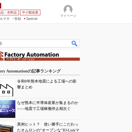
薬品・衣料品
中小製造業
マイページ
ルマガ
告知
Special
tory Automationの記事ランキング
令和8年熊本地震による工場への影
響まとめ
なぜ熊本に半導体産業が集まるのか
――地震で工場稼働停止相次ぐ
異例ヒット？ 使い勝手にこだわっ
たオムロンの“オープンな”IO-Linkマ