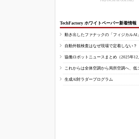
PR(FINCHI on GOETHE)
TechFactory ホワイトペーパー新着情報
動き出したファナックの「フィジカルAI
自動外観検査はなぜ現場で定着しない？
協働ロボットニュースまとめ（2025年12月
これからは全体空調から局所空調へ、低
生成AI対ラダープログラム