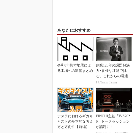
あなたにおすすめ
令和8年熊本地震によ
創業125年の課題解決
る工場への影響まとめ
力×多様な才能で挑
む、これからの電通
PR(dentsu Japan)
テスラにおけるギガキ
FINCHI主催「IVS202
ャストの基本的な考え
6」トークセッション
方と方向性【前編】
が話題に！