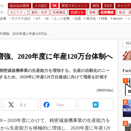
程別：
組み込み開発
メカ設計
製造マネジメント
物流
R＆D
キャリア
FA
業別：
モビリティ
素材／化学
医療機器
ロボット
電機
産業機械
食品・
炭素
サステナ設計
エッジ逆襲
品質
展示会
特集
メ
IoT
AI
ebook
伝承
組み込み開発
CEATEC
読者調査まとめ
編集後記
強、2020年度に年産120万台...
JIMTOF
保全
メカ設計
つながるクルマ
組込み/エッジ コンピューティング
ス
 AI
製造マネジメント
5G
展＆IoT/5Gソリューション展
VR／AR
FA
強、2020年度に年産120万台体制へ
IIFES
モビリティ
フィールドサービス
国際ロボット展
素材／化学
FPGA
かけて精密減速機事業の生産能力を増強する。生産の自動化のニー
Fac
ジャパンモビリティショー
るため、2020年に年産120万台達成に向けて増産を計画す
組み込み画像技術
TECHNO-FRONTIER
組み込みモデリング
[
MONOist
]
人テク展
Windows Embedded
スマート工場EXPO
見る
Share
車載ソフト開発
EdgeTech+
ISO26262
日本ものづくりワールド
018～2020年度にかけて、精密減速機事業の生産能力を
無償設計ツール
から生産能力を積極的に増強し、2020年度に年産120
AUTOMOTIVE WORLD