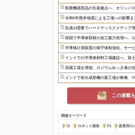
医療機器部品の生産拠点へ、オリンパ
令和8年熊本地震による工場への影響ま
生成AI需要でハードディスクメディア増
韓国で半導体部材の加工能力倍増へ、AI
半導体計測装置の保守体制強化、サー
インドでの半導体材料工場建設へ、富士
高槻工場を増強、ロジウムめっき液の生
インドで射出成形機の新工場が稼働、5年
この連載
関連キーワード
5S
|
ロボット開発
|
FA
|
産業用ロ