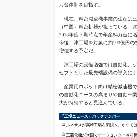
万台体制を目指す。
現在、精密減速機事業の生産は三
（中国）精密机器が担っている。20
2018年度下期時点で年産84万台
今後、津工場を対象に約190億円の投資
増強する予定だ。
津工場の設備増強では自動化、少
セプトとした最先端設備の導入によ
産業用ロボット向け精密減速機で
の自動化ニーズの高まりや自動車
大が持続すると見込んでいる。
「工場ニュース」バックナンバー
ルネサスが高崎工場を閉鎖へ、かつては
三菱電機が米国でデータセンター冷却