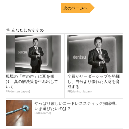
次のページへ
あなたにおすすめ
現場の「生の声」に耳を傾
全員がリーダーシップを発揮
け、真の解決策を生み出して
し、自分より優れた人財を育
いく
成する
PR(dentsu Japan)
PR(dentsu Japan)
やっぱり欲しいコードレススティック掃除機。
いま選びたいのは？
PR(Dreame)