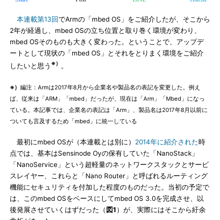
本連載第13回
でArmの「mbed OS」をご紹介したが、そこから
2年が経過し、mbed OSの立ち位置と取り巻く環境が変わり、
mbed OSそのものも大きく変わった。ということで、アップデ
ートとして現状の「mbed OS」とそれをとりまく環境をご紹介
※）
したいと思う
。
※）
編注：Armは2017年8月から企業名や製品名の表記を変更した。例え
ば、従来は「ARM」「mbed」だったが、現在は「Arm」「Mbed」になっ
ている。本記事では、企業名の表記は「Arm」、製品名は2017年8月以前に
ついても言及するため「mbed」に統一している
最初にmbed OSが（本連載とは別に）
2014年に紹介された
時
点では、基本はSensinode Oyの保有していた「NanoStack」
「NanoService」という超軽量のネットワークスタックとサービ
スレイヤー、これらと「Nano Router」と呼ばれるルーティング
機能にセキュリティを付加した程度のものだった。当初の予定で
は、このmbed OSをベースにしてmbed OS 3.0を完成させ、以
後発展させていくはずだった（
図1
）が、実際にはそこから紆余