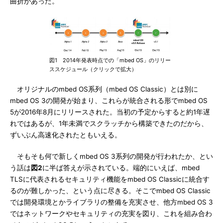
曲折があった。
図1 2014年発表時点での「mbed OS」のリリー
ススケジュール（クリックで拡大）
オリジナルのmbed OS系列（mbed OS Classic）とは別に
mbed OS 3の開発が始まり、これらが統合される形でmbed OS
5が2016年8月にリリースされた。当初の予定からすると約1年遅
れではあるが、1年未満でスクラッチから構築できたのだから、
ずいぶん高速化されたともいえる。
そもそも何で新しくmbed OS 3系列の開発が行われたか、とい
う話は
図2
に半ば答えが示されている。端的にいえば、mbed
TLSに代表されるセキュリティ機能をmbed OS Classicに統合す
るのが難しかった、という点に尽きる。そこでmbed OS Classic
では開発環境とかライブラリの整備を充実させ、他方mbed OS 3
ではネットワークやセキュリティの充実を図り、これを組み合わ