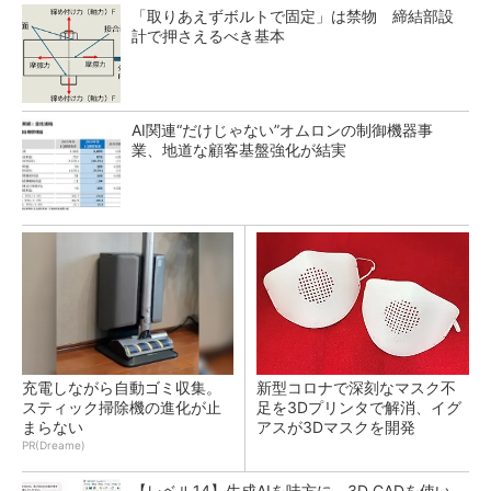
「取りあえずボルトで固定」は禁物 締結部設
計で押さえるべき基本
AI関連“だけじゃない”オムロンの制御機器事
業、地道な顧客基盤強化が結実
充電しながら自動ゴミ収集。
新型コロナで深刻なマスク不
スティック掃除機の進化が止
足を3Dプリンタで解消、イグ
まらない
アスが3Dマスクを開発
PR(Dreame)
【レベル14】生成AIを味方に、3D CADを使い