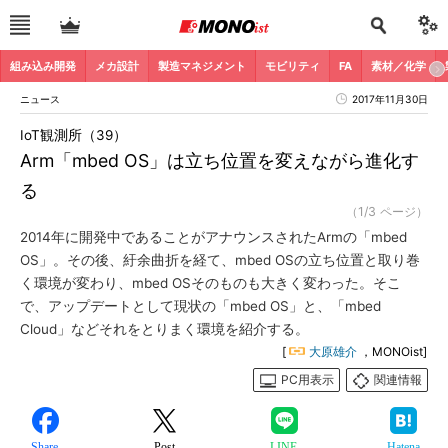
組み込み開発
メカ設計
製造マネジメント
モビリティ
FA
素材／化学
ニュース
2017年11月30日
IoT観測所（39）
Arm「mbed OS」は立ち位置を変えながら進化す
る
（1/3 ページ）
2014年に開発中であることがアナウンスされたArmの「mbed
OS」。その後、紆余曲折を経て、mbed OSの立ち位置と取り巻
く環境が変わり、mbed OSそのものも大きく変わった。そこ
で、アップデートとして現状の「mbed OS」と、「mbed
Cloud」などそれをとりまく環境を紹介する。
[
大原雄介
，MONOist]
PC用表示
関連情報
Share
Post
LINE
Hatena