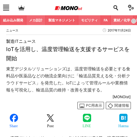
組み込み開発
メカ設計
製造マネジメント
モビリティ
FA
素材／化学
ニュース
2017年11月24日
製造ITニュース
IoTを活用し、温度管理輸送を支援するサービスを
開始
東芝デジタルソリューションズは、温度管理輸送を必要とする食
料品や医薬品などの物流企業向けに「輸送品質見える化・分析ク
ラウドサービス」を発売した。IoTによって管理ルールや業務情
報を可視化し、輸送品質の維持・改善を支援する。
[MONOist]
PC用表示
関連情報
Share
Post
LINE
Hatena