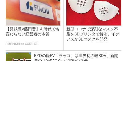
【見城徹×藤田晋】AI時代でも
新型コロナで深刻なマスク不
変わらない経営者の本質
足を3Dプリンタで解消、イグ
アスが3Dマスクを開発
PR(FINCHI on GOETHE)
BYDの軽EV「ラッコ」は世界初の軽SDV、新開
発の「X-PACK」に電動システ...
ペロブスカイト太陽電池の量産に有効なイン
ク、従来比で1.5倍の性能向上
【レベル14】生成AIを味方に、3D CADを使い
こなそう！