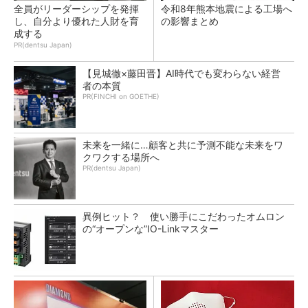
全員がリーダーシップを発揮
令和8年熊本地震による工場へ
し、自分より優れた人財を育
の影響まとめ
成する
PR(dentsu Japan)
【見城徹×藤田晋】AI時代でも変わらない経営
者の本質
PR(FINCHI on GOETHE)
未来を一緒に…顧客と共に予測不能な未来をワ
クワクする場所へ
PR(dentsu Japan)
異例ヒット？ 使い勝手にこだわったオムロン
の“オープンな”IO-Linkマスター