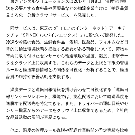
東芝デジタルソリューションズは2017年11月8日、温度管理輸
送を必要とする食料品や医薬品などの物流企業向けに「輸送品質
見える化・分析クラウドサービス」を発売した。
同サービスは、東芝のIoT（モノのインターネット）アーキテ
クチャ「SPINEX（スパインエックス）」に基づいて開発した。
冷凍や冷蔵の食品、生鮮食料品、酒類、医薬品、フィルムなど日
常的に輸送環境状態を把握する必要がある荷物について、荷物や
車両に取り付けたセンサーから輸送環境の温度、湿度、衝撃デー
タをクラウド上に収集する。これらのデータと上限と下限の管理
ルールと輸送業務情報との関係を可視化・分析することで、輸送
品質の維持や改善活動を支援する。
温度データと運転日報情報を掛け合わせて可視化する「運転日
報リンケージレポート」機能では、拠点配送において輸送温度を
逸脱する配送先を特定できる。また、ドライバーの運転日報やセ
ンサー機器からのデータをクラウド上に収集できるため、全社的
な品質活動の展開が容易になる。
他に、温度の管理ルール逸脱や配送作業時間の予定実績を比較