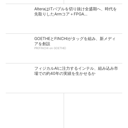
AlteraはITバブルを切り抜け全盛期へ、時代を
先取りしたArmコア＋FPGA...
GOETHEとFINCHIがタッグを組み、新メディ
アを創設
PR(FINCHI on GOETHE)
フィジカルAIに注力するインテル、組み込み市
場での約40年の実績を生かせるか