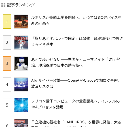
記事ランキング
ルネサスが高崎工場を閉鎖へ、かつてはSiCデバイス生
産の計画も
「取りあえずボルトで固定」は禁物 締結部設計で押さ
えるべき基本
あえて歩かせない――準国産ヒューマノイド「D1」登
場、現場稼働で日本の勝ち筋へ
AIがサイバー攻撃――OpenAIやClaudeで相次ぐ事態、
波及リスクは
シリコン量子コンピュータの量産開発へ、インテルの
18Aプロセスを活用
日立建機の新社名「LANDCROS」を世界に発信、大谷