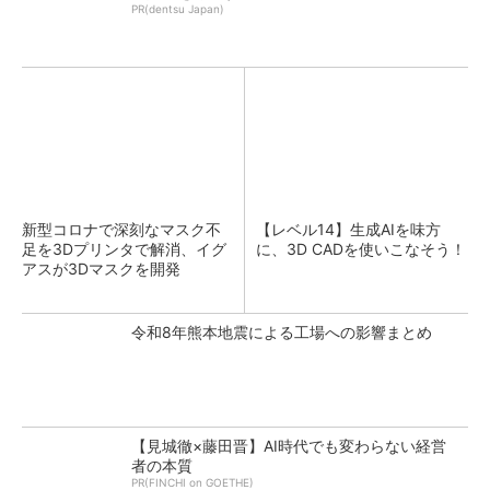
PR(dentsu Japan)
新型コロナで深刻なマスク不
【レベル14】生成AIを味方
足を3Dプリンタで解消、イグ
に、3D CADを使いこなそう！
アスが3Dマスクを開発
令和8年熊本地震による工場への影響まとめ
【見城徹×藤田晋】AI時代でも変わらない経営
者の本質
PR(FINCHI on GOETHE)