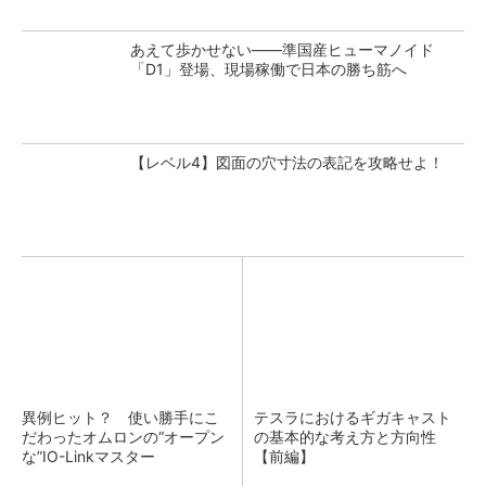
あえて歩かせない――準国産ヒューマノイド
「D1」登場、現場稼働で日本の勝ち筋へ
【レベル4】図面の穴寸法の表記を攻略せよ！
異例ヒット？ 使い勝手にこ
テスラにおけるギガキャスト
だわったオムロンの“オープン
の基本的な考え方と方向性
な”IO-Linkマスター
【前編】