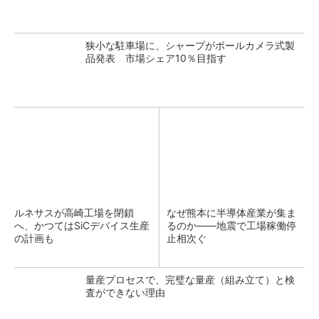
狭小な駐車場に、シャープがポールカメラ式製
品発表 市場シェア10％目指す
ルネサスが高崎工場を閉鎖
なぜ熊本に半導体産業が集ま
へ、かつてはSiCデバイス生産
るのか――地震で工場稼働停
の計画も
止相次ぐ
量産プロセスで、完璧な量産（組み立て）と検
査ができない理由