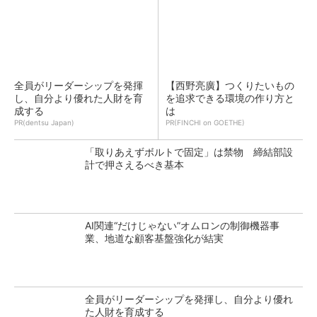
全員がリーダーシップを発揮
【西野亮廣】つくりたいもの
し、自分より優れた人財を育
を追求できる環境の作り方と
成する
は
PR(dentsu Japan)
PR(FINCHI on GOETHE)
「取りあえずボルトで固定」は禁物 締結部設
計で押さえるべき基本
AI関連“だけじゃない”オムロンの制御機器事
業、地道な顧客基盤強化が結実
全員がリーダーシップを発揮し、自分より優れ
た人財を育成する