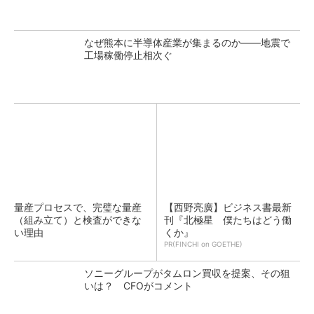
なぜ熊本に半導体産業が集まるのか――地震で
工場稼働停止相次ぐ
量産プロセスで、完璧な量産
【西野亮廣】ビジネス書最新
（組み立て）と検査ができな
刊『北極星 僕たちはどう働
い理由
くか』
PR(FINCHI on GOETHE)
ソニーグループがタムロン買収を提案、その狙
いは？ CFOがコメント