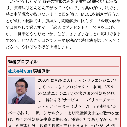
いかがでしたか？ 既存の情報のみを使用する帰納法とは異な
り、演繹法はどんどん広がっていくのでより奥の深い手法です。
特に中間概念が抜けないように気を付け、MECEを崩さず行うこ
とが成功の秘訣です。演繹法は問題解決に限らず、「今度の休暇
では何をして過ごすか」「恋人にプレゼントとして何を上げる
か」「将来どうなりたいか」など、さまざまなことに応用できま
すので、ぜひ皆さん自身でテーマを決めて演繹法を試してみてく
ださい。やればやるほど上達しますよ！
筆者プロフィル
株式会社VSN
馬場 秀樹
2000年にVSNに入社。インフラエンジニアと
していくつものプロジェクトに参画。VSN
の“派遣エンジニアがお客さまの問題を発見
し、解決する”サービス、「バリューチェー
ン・イノベーター（以下、VI）」の構想メン
バーであり、一流コンサルタントより問題解決手法の教示を受
け、多くの問題解決事案に携わる。派遣会社でありながら、担
当した事案には、数億円規模の売り上げ向上につながった例