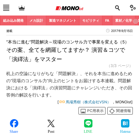
組み込み開発
メカ設計
製造マネジメント
モビリティ
FA
素材／化学
連載
2017年9月15日
“本当に進む”問題解決～現場のコンサル力で事業を変える（5）
その案、全てを網羅してますか？ 演習＆コツで
「演繹法」をマスター
（3/3 ページ）
机上の空論になりがちな「問題解決」、それを本当に進めるため
の“現場のコンサル力”向上のヒントをお届けする本連載。問題解
決における「演繹法」の演習問題にチャレンジいただき、その回
答例の解説を行います。
[
馬場秀樹（株式会社VSN）
，MONOist]
PC用表示
関連情報
Share
Post
LINE
Hatena