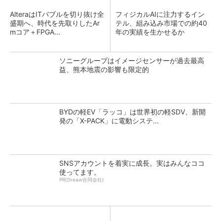
AlteraはITバブルを切り抜け全
フィジカルAIに注力するイン
盛期へ、時代を先取りしたAr
テル、組み込み市場での約40
mコア＋FPGA...
年の実績を生かせるか
ソニーグループはイメージセンサーが過去最高
益、熊本地震の影響も限定的
BYDの軽EV「ラッコ」は世界初の軽SDV、新開
発の「X-PACK」に電動システ...
SNSアカウントを着実に成長。実はみんなココ
使ってます。
PR(Dreaw合同会社)