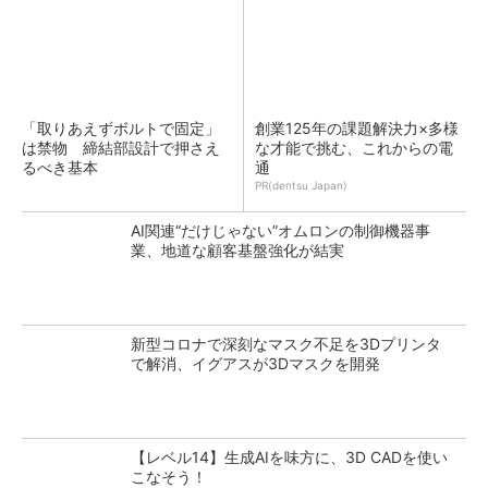
「取りあえずボルトで固定」
創業125年の課題解決力×多様
は禁物 締結部設計で押さえ
な才能で挑む、これからの電
るべき基本
通
PR(dentsu Japan)
AI関連“だけじゃない”オムロンの制御機器事
業、地道な顧客基盤強化が結実
新型コロナで深刻なマスク不足を3Dプリンタ
で解消、イグアスが3Dマスクを開発
【レベル14】生成AIを味方に、3D CADを使い
こなそう！