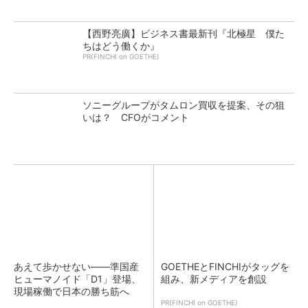
【西野亮廣】ビジネス書最新刊『北極星 僕た
ちはどう働くか』
PR(FINCHI on GOETHE)
ソニーグループがタムロン買収を提案、その狙
いは？ CFOがコメント
あえて歩かせない――準国産
GOETHEとFINCHIがタッグを
ヒューマノイド「D1」登場、
組み、新メディアを創設
現場稼働で日本の勝ち筋へ
PR(FINCHI on GOETHE)