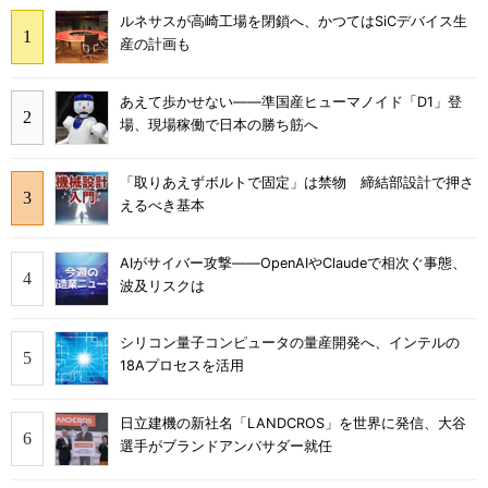
ルネサスが高崎工場を閉鎖へ、かつてはSiCデバイス生
産の計画も
あえて歩かせない――準国産ヒューマノイド「D1」登
場、現場稼働で日本の勝ち筋へ
「取りあえずボルトで固定」は禁物 締結部設計で押さ
えるべき基本
AIがサイバー攻撃――OpenAIやClaudeで相次ぐ事態、
波及リスクは
シリコン量子コンピュータの量産開発へ、インテルの
18Aプロセスを活用
日立建機の新社名「LANDCROS」を世界に発信、大谷
選手がブランドアンバサダー就任