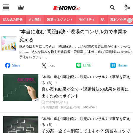
組み込み開発
メカ設計
製造マネジメント
モビリティ
FA
素材／化学
“本当に進む”問題解決～現場のコンサル力で事業を
変える
飽きるほど耳にしてきた「問題解決」、だが実際の改善活動がうまくいかな
い……。そんな悩みを抱える経営者・管理職に“本当に進む”問題解決のための
手法をレクチャー。
Share
Post
LINE
Hatena
“本当に進む”問題解決～現場のコンサル力で事業を変え
る（6）：
良い案も結果が全て～課題解決の成果を着実に
出すためのポイント
2017年10月19日
馬場秀樹（株式会社VSN）,
MONOist
“本当に進む”問題解決～現場のコンサル力で事業を変え
る（5）：
その案、全てを網羅してますか？ 演習＆コツで