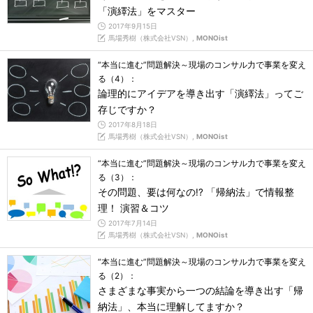
「演繹法」をマスター
2017年9月15日
馬場秀樹（株式会社VSN）,
MONOist
“本当に進む”問題解決～現場のコンサル力で事業を変え
る（4）：
論理的にアイデアを導き出す「演繹法」ってご
存じですか？
2017年8月18日
馬場秀樹（株式会社VSN）,
MONOist
“本当に進む”問題解決～現場のコンサル力で事業を変え
る（3）：
その問題、要は何なの!? 「帰納法」で情報整
理！ 演習＆コツ
2017年7月14日
馬場秀樹（株式会社VSN）,
MONOist
“本当に進む”問題解決～現場のコンサル力で事業を変え
る（2）：
さまざまな事実から一つの結論を導き出す「帰
納法」、本当に理解してますか？