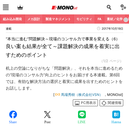
組み込み開発
メカ設計
製造マネジメント
モビリティ
FA
素材／化学
連載
2017年10月19日
“本当に進む”問題解決～現場のコンサル力で事業を変える（6）
良い案も結果が全て～課題解決の成果を着実に出
すためのポイント
（1/2 ページ）
机上の空論になりがちな「問題解決」、それを本当に進めるため
の“現場のコンサル力”向上のヒントをお届けする本連載。第6回
では、有効な解決方法の選択と着実に成果を出すためのヒントを
お話しします。
[
馬場秀樹（株式会社VSN）
，MONOist]
PC用表示
関連情報
Share
Post
LINE
Hatena