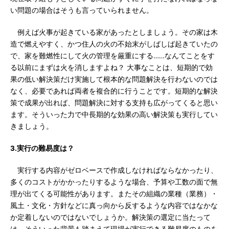
い問題の場合はそうも言っていられません。
例えば火事が起きている家があったとしましょう。その家は木
造で燃えやすく、かつ住人の火の不始末がしばしば起きていたの
で、家を難燃性にして火の管理を厳重にする……なんてことをす
る以前にまずは火を消しますよね？ 大事なことは、短期的で効
果の低い解決策だけ実施して根本的な問題解決を行わないのでは
なく、必要であれば両者を複合的に行うことです。短期的な解決
策で成果が出れば、問題解決に対する支持も広がってくると思い
ます。そういった力で中長期的な効果の高い解決策も実行してい
きましょう。
3.実行の難易度は？
実行する内容がゼロベースで作成しなければならなかったり、
多くのコストがかかったりするような場合、予算や工数の面で無
理が出てくる可能性があります。またその組織の業種（業務）・
風土・文化・方針などに真っ向から反するような内容ではなかな
か定着しないのではないでしょうか。解決策の選定に当たって