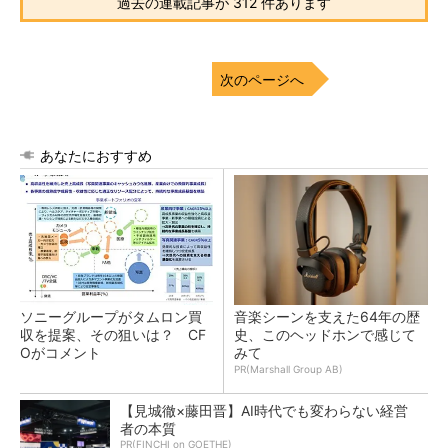
過去の連載記事が 312 件あります
次のページへ
あなたにおすすめ
ソニーグループがタムロン買
音楽シーンを支えた64年の歴
収を提案、その狙いは？ CF
史、このヘッドホンで感じて
Oがコメント
みて
PR(Marshall Group AB)
【見城徹×藤田晋】AI時代でも変わらない経営
者の本質
PR(FINCHI on GOETHE)