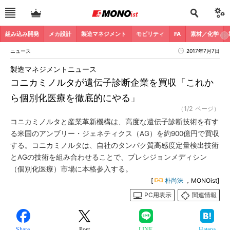
組み込み開発
メカ設計
製造マネジメント
モビリティ
FA
素材／化学
ニュース
2017年7月7日
製造マネジメントニュース
コニカミノルタが遺伝子診断企業を買収「これか
ら個別化医療を徹底的にやる」
（1/2 ページ）
コニカミノルタと産業革新機構は、高度な遺伝子診断技術を有す
る米国のアンブリー・ジェネティクス（AG）を約900億円で買収
する。コニカミノルタは、自社のタンパク質高感度定量検出技術
とAGの技術を組み合わせることで、プレシジョンメディシン
（個別化医療）市場に本格参入する。
[
朴尚洙
，MONOist]
PC用表示
関連情報
Share
Post
LINE
Hatena