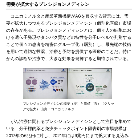
需要が拡大するプレシジョンメディシン
コニカミノルタと産業革新機構がAGを買収する背景には、需
要が拡大しつつあるプレシジョンメディシン（個別化医療）市場
の存在がある。プレシジョンメディシンとは、個々人の細胞にお
ける遺伝子発現やタンパク質などの特性を分子レベルで判別する
ことで個々の患者を精密にグループ化（層別）し、最先端の技術
を用いて適切な投薬、治療と予防を提供する医療のことだ。特に
がんの診断や治療で、大きな効果を発揮すると期待されている。
プレシジョンメディシンの概要（左）と価値（右）（クリッ
クで拡大） 出典：コニカミノルタ
がん治療に関わるプレシジョンメディシンとして注目を集めて
いる、分子標的薬と免疫チェックポイント阻害剤の市場規模は、
2017年の6兆円に対し、2021年には9兆円にまで拡大する見込み