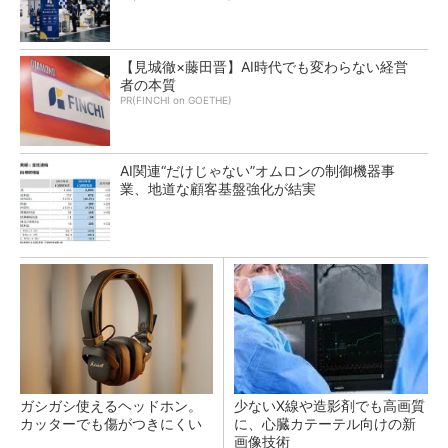
【見城徹×藤田晋】AI時代でも変わらない経営
者の本質
PR(FINCHI on GOETHE)
AI関連“だけじゃない”オムロンの制御機器事
業、地道な顧客基盤強化が結実
ガシガシ使えるヘッドホン。
少ないX線や造影剤でも高画質
カッターでも傷がつきにくい
に、心臓カテーテル向けの新
画像技術