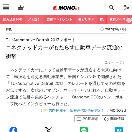
組み込み開発
メカ設計
製造マネジメント
モビリティ
FA
素材／化学
特集
2017年6月22日
TU-Automotive Detroit 2017レポート
コネクテッドカーがもたらす自動車データ流通の
衝撃
（2/3 ページ）
コネクテッドカーによって自動車データが流通する未来に向け
て、転換期を迎える自動車業界。米国ミシガン州で開催された
「TU-Automotive Detroit 2017」のレポートを通してその激動を
お伝えする。次代のアマゾン、ウーバーといわれる、自動車デー
タ流通で注目を集めるベンチャー・Otonomo CEOのベン・ボル
コフ氏へのインタビューも行った。
[
吉岡佐和子（情報通信総合研究所）
，MONOist]
PC用表示
関連情報