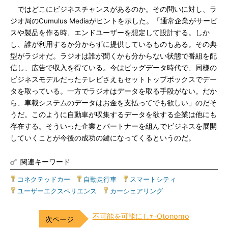
ではどこにビジネスチャンスがあるのか。その問いに対し、ラ
ジオ局のCumulus Mediaがヒントを示した。「通常企業がサービ
スや製品を作る時、エンドユーザーを想定して設計する。しか
し、誰が利用するか分からずに提供しているものもある。その典
型がラジオだ。ラジオは誰が聞くかも分からない状態で番組を配
信し、広告で収入を得ている。今はビッグデータ時代で、同様の
ビジネスモデルだったテレビさえもセットトップボックスでデー
タを取っている。一方でラジオはデータを取る手段がない。だか
ら、車載システムのデータはお金を支払ってでも欲しい」のだそ
うだ。このように自動車が収集するデータを欲する企業は他にも
存在する。そういった企業とパートナーを組んでビジネスを展開
していくことが今後の成功の鍵になってくるというのだ。
関連キーワード
コネクテッドカー
|
自動走行車
|
スマートシティ
|
ユーザーエクスペリエンス
|
カーシェアリング
不可能を可能にしたOtonomo