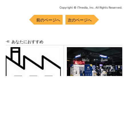
Copyright © ITmedia, Inc. All Rights Reserved.
前のページへ
次のページへ
あなたにおすすめ
令和8年熊本地震による工場へ
【見城徹×藤田晋】AI時代でも
の影響まとめ
変わらない経営者の本質
PR(FINCHI on GOETHE)
異例ヒット？ 使い勝手にこだわったオムロン
の“オープンな”IO-Linkマスター