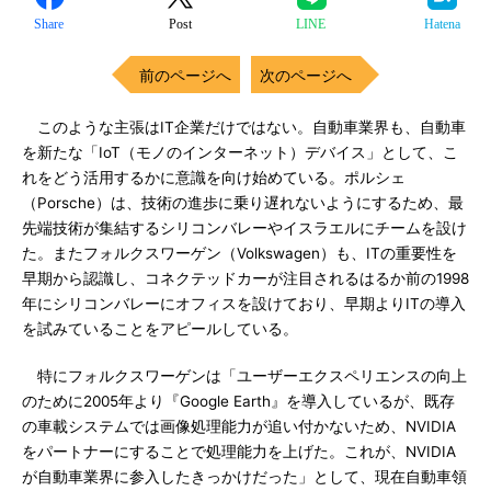
Share
Post
LINE
Hatena
前のページへ
次のページへ
このような主張はIT企業だけではない。自動車業界も、自動車
を新たな「IoT（モノのインターネット）デバイス」として、こ
れをどう活用するかに意識を向け始めている。ポルシェ
（Porsche）は、技術の進歩に乗り遅れないようにするため、最
先端技術が集結するシリコンバレーやイスラエルにチームを設け
た。またフォルクスワーゲン（Volkswagen）も、ITの重要性を
早期から認識し、コネクテッドカーが注目されるはるか前の1998
年にシリコンバレーにオフィスを設けており、早期よりITの導入
を試みていることをアピールしている。
特にフォルクスワーゲンは「ユーザーエクスペリエンスの向上
のために2005年より『Google Earth』を導入しているが、既存
の車載システムでは画像処理能力が追い付かないため、NVIDIA
をパートナーにすることで処理能力を上げた。これが、NVIDIA
が自動車業界に参入したきっかけだった」として、現在自動車領