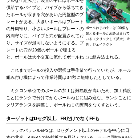
プルな仕組みだ。装置の中にはボールを
供給するパイプと、パイプから落ちてき
たボールが収まる穴があいた円盤型のプ
レートがある。大きいボールはプレート
ボールねじの中には100個を
の外周寄り、小さいボールはプレートの
超えるボールが組み込まれて
内周寄りに、パイプと穴が配置されてお
いる（クリックして拡大） 出
り、サイズが混同しないようにする。プ
典：ジェイテクト
レートの穴が20個のボールで埋まる
と、ボールは大小交互に流れてボールねじに組み込まれる。
これまでボールの投入や選択は手作業で行っていたが、ボール
組み付け機によって作業時間は34秒に短縮したとしている。
ミクロン単位でのボールの加工は難易度が高いため、加工精度
ごとにランクで分けてからボールねじに組み込む。ランクごとに
クリアランスを調整し、ボールねじの隙間をなくすという。
ターゲットはDセグ以上、FRだけでなくFFも
ラックパラレルEPSは、Dセグメント以上のモデルを中心に日
本や北米、ASEANで搭載拡大を見込んでいる。ラック同軸EPSが