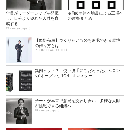
全員がリーダーシップを発揮
令和8年熊本地震による工場へ
し、自分より優れた人財を育
の影響まとめ
成する
PR(dentsu Japan)
【西野亮廣】つくりたいものを追求できる環境
の作り方とは
PR(FINCHI on GOETHE)
異例ヒット？ 使い勝手にこだわったオムロン
の“オープンな”IO-Linkマスター
チームが本音で意見を交わし合い、多様な人財
が挑戦できる組織へ
PR(dentsu Japan)