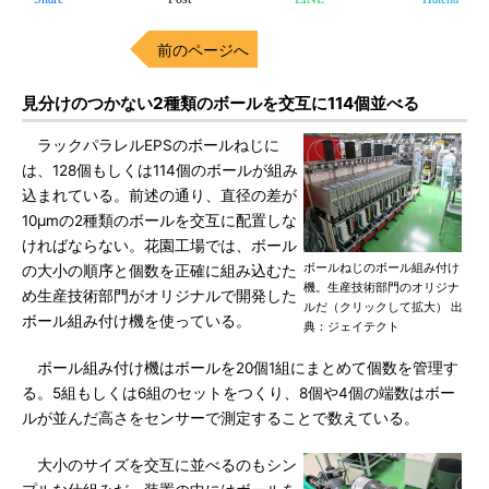
前のページへ
見分けのつかない2種類のボールを交互に114個並べる
ラックパラレルEPSのボールねじに
は、128個もしくは114個のボールが組み
込まれている。前述の通り、直径の差が
10μmの2種類のボールを交互に配置しな
ければならない。花園工場では、ボール
ボールねじのボール組み付け
の大小の順序と個数を正確に組み込むた
機。生産技術部門のオリジナ
め生産技術部門がオリジナルで開発した
ルだ（クリックして拡大） 出
ボール組み付け機を使っている。
典：ジェイテクト
ボール組み付け機はボールを20個1組にまとめて個数を管理す
る。5組もしくは6組のセットをつくり、8個や4個の端数はボー
ルが並んだ高さをセンサーで測定することで数えている。
大小のサイズを交互に並べるのもシン