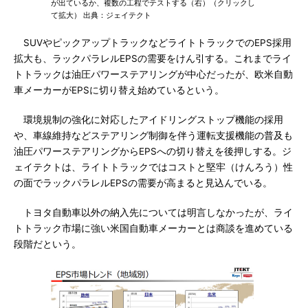
が出ているか、複数の工程でテストする（右）（クリックし
て拡大） 出典：ジェイテクト
SUVやピックアップトラックなどライトトラックでのEPS採用
拡大も、ラックパラレルEPSの需要をけん引する。これまでライ
トトラックは油圧パワーステアリングが中心だったが、欧米自動
車メーカーがEPSに切り替え始めているという。
環境規制の強化に対応したアイドリングストップ機能の採用
や、車線維持などステアリング制御を伴う運転支援機能の普及も
油圧パワーステアリングからEPSへの切り替えを後押しする。ジ
ェイテクトは、ライトトラックではコストと堅牢（けんろう）性
の面でラックパラレルEPSの需要が高まると見込んでいる。
トヨタ自動車以外の納入先については明言しなかったが、ライ
トトラック市場に強い米国自動車メーカーとは商談を進めている
段階だという。