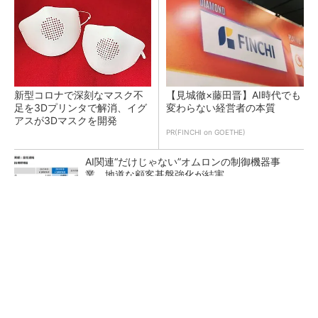
新型コロナで深刻なマスク不
【見城徹×藤田晋】AI時代でも
足を3Dプリンタで解消、イグ
変わらない経営者の本質
アスが3Dマスクを開発
PR(FINCHI on GOETHE)
AI関連“だけじゃない”オムロンの制御機器事
業、地道な顧客基盤強化が結実
【レベル14】生成AIを味方に、3D CADを使い
こなそう！
「取りあえずボルトで固定」は禁物 締結部設