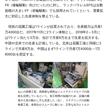
FR（後輪駆動）向けだったのに対し、ラックパラレルEPSは台数
規模の大きいFF（前輪駆動）でも採用されていくという。需要拡
大に対応した生産体制を整えている。
現状の花園工場は1ラインが設置されており、生産能力は月産1
万4000台だ。2017年11月に2ライン体制とし、2018年2～3月に
は1ライン当たり3万台、合計で月産6万台まで生産を拡大する。
中国や北米での生産も計画している。北米は花園工場と同様に2
ラインで月産6万台、中国はまず1ラインで月産1万4000台～1万
6000台を想定する。
ねじの研磨工程。高精度な研削はジェイテクトグループの技
術を活用しているという。加工時間の短縮のため、設備の構
造や工具の動かし方も見直した（左）。ステアリングの自動
検査工程。各部位がスムーズに動くか、正常な出力とトルク