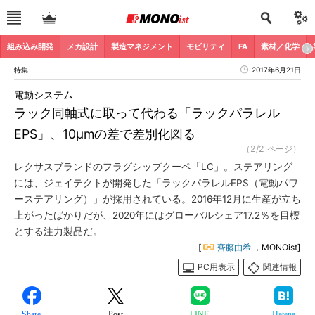
組み込み開発
メカ設計
製造マネジメント
モビリティ
FA
素材／化学
特集
2017年6月21日
電動システム
ラック同軸式に取って代わる「ラックパラレル
EPS」、10μmの差で差別化図る
（2/2 ページ）
レクサスブランドのフラグシップクーペ「LC」。ステアリング
には、ジェイテクトが開発した「ラックパラレルEPS（電動パワ
ーステアリング）」が採用されている。2016年12月に生産が立ち
上がったばかりだが、2020年にはグローバルシェア17.2％を目標
とする注力製品だ。
[
齊藤由希
，MONOist]
PC用表示
関連情報
Share
Post
LINE
Hatena