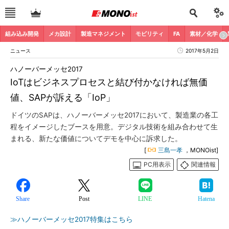
組み込み開発
メカ設計
製造マネジメント
モビリティ
FA
素材／化学
ニュース
2017年5月2日
ハノーバーメッセ2017
IoTはビジネスプロセスと結び付かなければ無価
値、SAPが訴える「IoP」
ドイツのSAPは、ハノーバーメッセ2017において、製造業の各工
程をイメージしたブースを用意。デジタル技術を組み合わせて生
まれる、新たな価値についてデモを中心に訴求した。
[
三島一孝
，MONOist]
PC用表示
関連情報
Share
Post
LINE
Hatena
≫ハノーバーメッセ2017特集はこちら