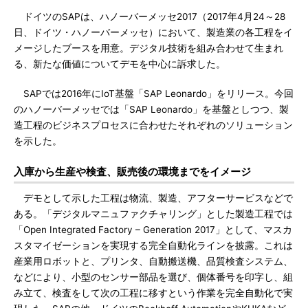
ドイツのSAPは、ハノーバーメッセ2017（2017年4月24～28
日、ドイツ・ハノーバーメッセ）において、製造業の各工程をイ
メージしたブースを用意。デジタル技術を組み合わせて生まれ
る、新たな価値についてデモを中心に訴求した。
SAPでは2016年にIoT基盤「SAP Leonardo」をリリース。今回
のハノーバーメッセでは「SAP Leonardo」を基盤としつつ、製
造工程のビジネスプロセスに合わせたそれぞれのソリューション
を示した。
入庫から生産や検査、販売後の環境までをイメージ
デモとして示した工程は物流、製造、アフターサービスなどで
ある。「デジタルマニュファクチャリング」とした製造工程では
「Open Integrated Factory – Generation 2017」として、マスカ
スタマイゼーションを実現する完全自動化ラインを披露。これは
産業用ロボットと、プリンタ、自動搬送機、品質検査システム、
などにより、小型のセンサー部品を選び、個体番号を印字し、組
み立て、検査をして次の工程に移すという作業を完全自動化で実