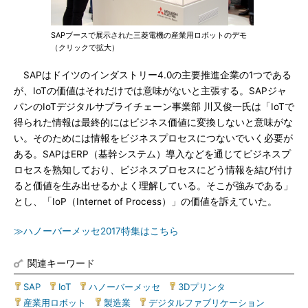
SAPブースで展示された三菱電機の産業用ロボットのデモ
（クリックで拡大）
SAPはドイツのインダストリー4.0の主要推進企業の1つである
が、IoTの価値はそれだけでは意味がないと主張する。SAPジャ
パンのIoTデジタルサプライチェーン事業部 川又俊一氏は「IoTで
得られた情報は最終的にはビジネス価値に変換しないと意味がな
い。そのためには情報をビジネスプロセスにつないでいく必要が
ある。SAPはERP（基幹システム）導入などを通じてビジネスプ
ロセスを熟知しており、ビジネスプロセスにどう情報を結び付け
ると価値を生み出せるかよく理解している。そこが強みである」
とし、「IoP（Internet of Process）」の価値を訴えていた。
≫ハノーバーメッセ2017特集はこちら
関連キーワード
SAP
|
IoT
|
ハノーバーメッセ
|
3Dプリンタ
|
産業用ロボット
|
製造業
|
デジタルファブリケーション
|