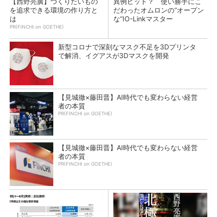
【西野亮廣】つくりたいもの
異例ヒット？ 使い勝手にこ
を追求できる環境の作り方と
だわったオムロンの“オープン
は
な”IO-Linkマスター
PR(FINCHI on GOETHE)
新型コロナで深刻なマスク不足を3Dプリンタ
で解消、イグアスが3Dマスクを開発
【見城徹×藤田晋】AI時代でも変わらない経営
者の本質
PR(FINCHI on GOETHE)
【見城徹×藤田晋】AI時代でも変わらない経営
者の本質
PR(FINCHI on GOETHE)