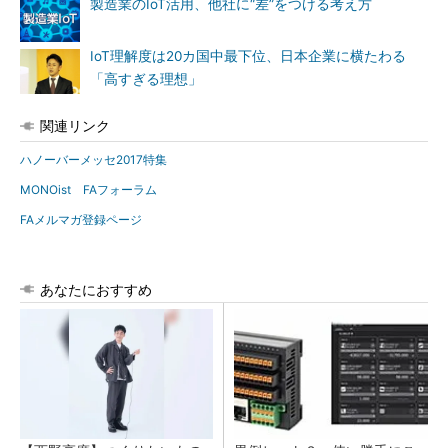
製造業のIoT活用、他社に“差”をつける考え方
IoT理解度は20カ国中最下位、日本企業に横たわる
「高すぎる理想」
関連リンク
ハノーバーメッセ2017特集
MONOist FAフォーラム
FAメルマガ登録ページ
あなたにおすすめ