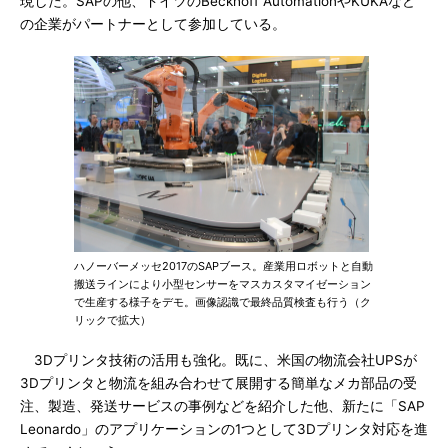
現した。SAPの他、ドイツのBeckhoff AutomationやKUKAなど
の企業がパートナーとして参加している。
ハノーバーメッセ2017のSAPブース。産業用ロボットと自動
搬送ラインにより小型センサーをマスカスタマイゼーション
で生産する様子をデモ。画像認識で最終品質検査も行う（ク
リックで拡大）
3Dプリンタ技術の活用も強化。既に、米国の物流会社UPSが
3Dプリンタと物流を組み合わせて展開する簡単なメカ部品の受
注、製造、発送サービスの事例などを紹介した他、新たに「SAP
Leonardo」のアプリケーションの1つとして3Dプリンタ対応を進