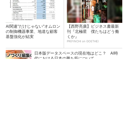
AI関連“だけじゃない”オムロン
【西野亮廣】ビジネス書最新
の制御機器事業、地道な顧客
刊『北極星 僕たちはどう働
基盤強化が結実
くか』
PR(FINCHI on GOETHE)
日本版データスペースの現在地はどこ？ AI時
代における日本の勝ち筋について
なぜ熊本に半導体産業が集まるのか――地震で
工場稼働停止相次ぐ
令和8年熊本地震による工場への影響まとめ