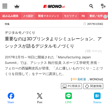
組み込み開発
メカ設計
製造マネジメント
モビリティ
FA
素材／化学
特集
2017年3月8日
デジタルモノづくり
重要なのは3Dプリンタよりシミュレーション、ア
シックスが語るデジタルモノづくり
（1/2 ページ）
2017年2月15～16日に開催された「Manufacturing Japan
Summit」では、アシックス 執行役員 スポーツ工学研究 所長・
フェローの西脇剛史氏が登壇。「人に優しいものづくり・ことづ
くりを目指して」をテーマに講演した。
[
長町基
，MONOist]
PC用表示
関連情報
Share
Post
LINE
Hatena