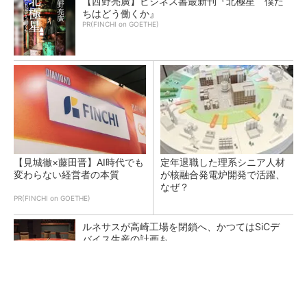
【西野亮廣】ビジネス書最新刊『北極星 僕た
ちはどう働くか』
PR(FINCHI on GOETHE)
【見城徹×藤田晋】AI時代でも
定年退職した理系シニア人材
変わらない経営者の本質
が核融合発電炉開発で活躍、
なぜ？
PR(FINCHI on GOETHE)
ルネサスが高崎工場を閉鎖へ、かつてはSiCデ
バイス生産の計画も
AI関連“だけじゃない”オムロンの制御機器事