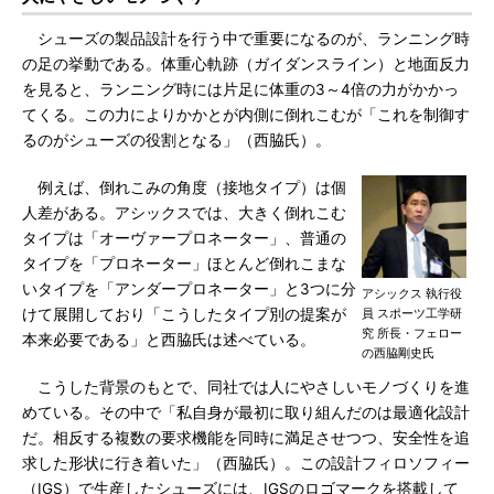
シューズの製品設計を行う中で重要になるのが、ランニング時
の足の挙動である。体重心軌跡（ガイダンスライン）と地面反力
を見ると、ランニング時には片足に体重の3～4倍の力がかかっ
てくる。この力によりかかとが内側に倒れこむが「これを制御す
るのがシューズの役割となる」（西脇氏）。
例えば、倒れこみの角度（接地タイプ）は個
人差がある。アシックスでは、大きく倒れこむ
タイプは「オーヴァープロネーター」、普通の
タイプを「プロネーター」ほとんど倒れこまな
いタイプを「アンダープロネーター」と3つに分
アシックス 執行役
けて展開しており「こうしたタイプ別の提案が
員 スポーツ工学研
究 所長・フェロー
本来必要である」と西脇氏は述べている。
の西脇剛史氏
こうした背景のもとで、同社では人にやさしいモノづくりを進
めている。その中で「私自身が最初に取り組んだのは最適化設計
だ。相反する複数の要求機能を同時に満足させつつ、安全性を追
求した形状に行き着いた」（西脇氏）。この設計フィロソフィー
（IGS）で生産したシューズには、IGSのロゴマークを搭載して