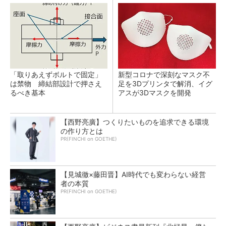
「取りあえずボルトで固定」
新型コロナで深刻なマスク不
は禁物 締結部設計で押さえ
足を3Dプリンタで解消、イグ
るべき基本
アスが3Dマスクを開発
【西野亮廣】つくりたいものを追求できる環境
の作り方とは
PR(FINCHI on GOETHE)
【見城徹×藤田晋】AI時代でも変わらない経営
者の本質
PR(FINCHI on GOETHE)