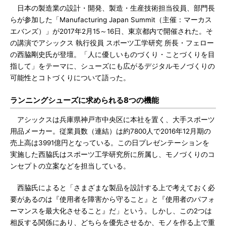
日本の製造業の設計・開発、製造・生産技術担当役員、部門長
らが参加した「Manufacturing Japan Summit（主催：マーカス
エバンズ）」が2017年2月15～16日、東京都内で開催された。そ
の講演でアシックス 執行役員 スポーツ工学研究 所長・フェロー
の西脇剛史氏が登壇。「人に優しいものづくり・ことづくりを目
指して」をテーマに、シューズにも広がるデジタルモノづくりの
可能性とコトづくりについて語った。
ランニングシューズに求められる8つの機能
アシックスは兵庫県神戸市中央区に本社を置く、大手スポーツ
用品メーカー。従業員数（連結）は約7800人で2016年12月期の
売上高は3991億円となっている。この日プレゼンテーションを
実施した西脇氏はスポーツ工学研究所に所属し、モノづくりのコ
ンセプトの立案などを担当している。
西脇氏によると「さまざまな製品を設計する上で考えておく必
要があるのは『使用者を障害から守ること』と『使用者のパフォ
ーマンスを最大化させること』だ」という。しかし、この2つは
相反する関係にあり、どちらを優先させるか、モノを作る上で重