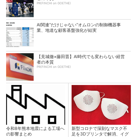
PR(FINCHI on GOETHE)
AI関連“だけじゃない”オムロンの制御機器事
業、地道な顧客基盤強化が結実
【見城徹×藤田晋】AI時代でも変わらない経営
者の本質
PR(FINCHI on GOETHE)
令和8年熊本地震による工場へ
新型コロナで深刻なマスク不
の影響まとめ
足を3Dプリンタで解消、イグ