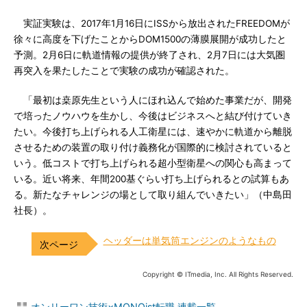
実証実験は、2017年1月16日にISSから放出されたFREEDOMが
徐々に高度を下げたことからDOM1500の薄膜展開が成功したと
予測。2月6日に軌道情報の提供が終了され、2月7日には大気圏
再突入を果たしたことで実験の成功が確認された。
「最初は桒原先生という人にほれ込んで始めた事業だが、開発
で培ったノウハウを生かし、今後はビジネスへと結び付けていき
たい。今後打ち上げられる人工衛星には、速やかに軌道から離脱
させるための装置の取り付け義務化が国際的に検討されていると
いう。低コストで打ち上げられる超小型衛星への関心も高まって
いる。近い将来、年間200基ぐらい打ち上げられるとの試算もあ
る。新たなチャレンジの場として取り組んでいきたい」（中島田
社長）。
ヘッダーは単気筒エンジンのようなもの
Copyright © ITmedia, Inc. All Rights Reserved.
オンリーワン技術×MONOist転職 連載一覧