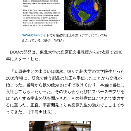
NASAのWebサイト
でも衛星軌道上を漂うデブリについて紹
介されている（提供：NASA）
DOMの開発は、東北大学の桒原聡文准教授からの依頼で2010
年にスタートした。
「桒原先生との出会いは偶然。彼が九州大学の大学院生だった
2005年頃に、研究で使う部品の加工を手伝ったことから交流が
始まった。当時から彼の優秀さはずば抜けており、本当は当社に
入社してもらいたかった。その後も会うたびにスペースデブリを
はじめとする宇宙の話を聞かされ、その熱意にほだされて協力す
るに至った。正直、宇宙開発よりも桒原先生の魅力でここまでや
ってきた」（中島田社長）。