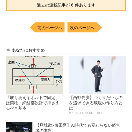
過去の連載記事が 6 件あります
前のページへ
次のページへ
あなたにおすすめ
「取りあえずボルトで固定」
【西野亮廣】つくりたいもの
は禁物 締結部設計で押さえ
を追求できる環境の作り方と
るべき基本
は
PR(FINCHI on GOETHE)
【見城徹×藤田晋】AI時代でも変わらない経営
者の本質