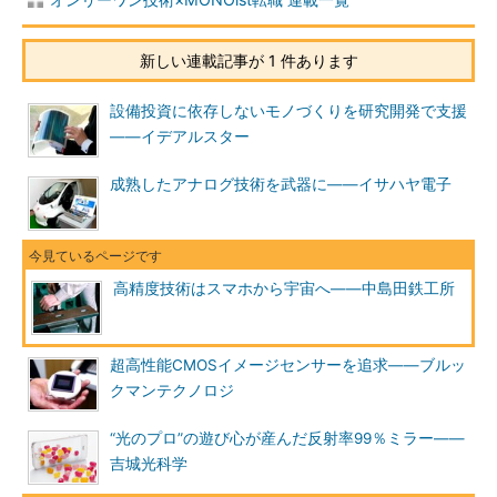
新しい連載記事が 1 件あります
設備投資に依存しないモノづくりを研究開発で支援
――イデアルスター
成熟したアナログ技術を武器に――イサハヤ電子
高精度技術はスマホから宇宙へ――中島田鉄工所
超高性能CMOSイメージセンサーを追求――ブルッ
クマンテクノロジ
“光のプロ”の遊び心が産んだ反射率99％ミラー――
吉城光科学