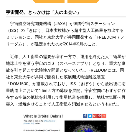
宇宙開発、きっかけは「人の出会い」
宇宙航空研究開発機構（JAXA）が国際宇宙ステーション
（ISS）の「きぼう」日本実験棟から超小型人工衛星を放出する
ミッションに、同社と東北大学が共同開発する「FREEDOM（フ
リーダム）」が選定されたのが2014年9月のこと。
近年、人工衛星の需要が増す一方で、運用を終えた人工衛星が
地球上空を漂う宇宙のゴミ（スペースデブリ）となり、重大な事
故を引き起こす危険性が問題となっていた。FREEDOMには、同
社と東北大学が共同で開発した膜展開式軌道離脱装置
「DOM1500」が搭載されており、ISS（きぼう）から放出後に衛
星軌道上において1.5m四方の薄膜を展開。宇宙空間にわずかに存
在する空気の抵抗を利用して衛星軌道を離脱し、地球大気圏へ再
突入・燃焼させることで人工衛星を消滅させるというものだ。