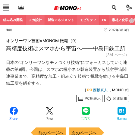
組み込み開発
メカ設計
製造マネジメント
モビリティ
FA
素材／化学
連載
2017年3月3日
オンリーワン技術×MONOist転職（9）
高精度技術はスマホから宇宙へ――中島田鉄工所
（3/4 ページ）
日本の“オンリーワンなモノづくり技術”にフォーカスしていく連
載の第9回。今回は、スマホの極小ネジ製造装置から航空宇宙関
連事業まで、高精度な加工・組み立て技術で挑戦を続ける中島田
鉄工所を紹介する。
[
西坂真人
，MONOist]
PC用表示
関連情報
Share
Post
LINE
Hatena
前のページへ
次のページへ