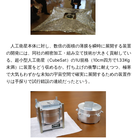
人工衛星本体に対し、数倍の面積の薄膜を瞬時に展開する装置
の開発には、同社の精密加工・組み立て技術が大きく貢献してい
る。超小型人工衛星（CubeSat）の1U規格（10cm四方で1.33Kg
未満）に装置をどう収めるか。打ち上げの衝撃に耐えつつ、極寒
で大気もわずかな未知の宇宙空間で確実に展開するための装置作
りは手探りで試行錯誤の連続だったという。