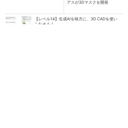
アスが3Dマスクを開発
【レベル14】生成AIを味方に、3D CADを使い
こなそう！
【西野亮廣】ビジネス書最新刊『北極星 僕た
ちはどう働くか』
PR(FINCHI on GOETHE)
狭小な駐車場に、シャープがポールカメラ式製
品発表 市場シェア10％目指す