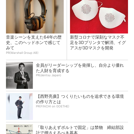
音楽シーンを支えた64年の歴
新型コロナで深刻なマスク不
史、このヘッドホンで感じて
足を3Dプリンタで解消、イグ
みて
アスが3Dマスクを開発
PR(Marshall Group AB)
全員がリーダーシップを発揮し、自分より優れ
た人財を育成する
PR(dentsu Japan)
【西野亮廣】つくりたいものを追求できる環境
の作り方とは
PR(FINCHI on GOETHE)
「取りあえずボルトで固定」は禁物 締結部設
計で押さえるべき基本