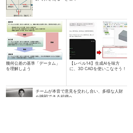
幾何公差の基準「データム」
【レベル14】生成AIを味方
を理解しよう
に、3D CADを使いこなそう！
チームが本音で意見を交わし合い、多様な人財
が挑戦できる組織へ
PR(dentsu Japan)
異例ヒット？ 使い勝手にこだわったオムロン
の“オープンな”IO-Linkマスター