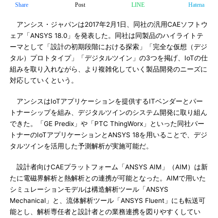
Share
Post
LINE
Hatena
アンシス・ジャパンは2017年2月1日、同社の汎用CAEソフトウ
ェア「ANSYS 18.0」を発表した。同社は同製品のハイライトテ
ーマとして「設計の初期段階における探索」「完全な仮想（デジ
タル）プロトタイプ」「デジタルツイン」の3つを掲げ、IoTの仕
組みを取り入れながら、より複雑化していく製品開発のニーズに
対応していくという。
アンシスはIoTアプリケーションを提供するITベンダーとパー
トナーシップを組み、デジタルツインのシステム開発に取り組ん
できた。「GE Predix」や「PTC ThingWorx」といった同社パー
トナーのIoTアプリケーションとANSYS 18を用いることで、デジ
タルツインを活用した予測解析が実施可能だ。
設計者向けCAEプラットフォーム「ANSYS AIM」（AIM）は新
たに電磁界解析と熱解析との連携が可能となった。AIMで用いた
シミュレーションモデルは構造解析ツール「ANSYS
Mechanical」と、流体解析ツール「ANSYS Fluent」にも転送可
能とし、解析専任者と設計者との業務連携を図りやすくしてい