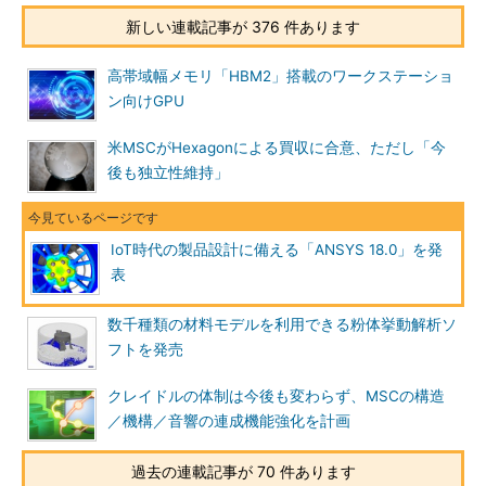
新しい連載記事が 376 件あります
高帯域幅メモリ「HBM2」搭載のワークステーショ
ン向けGPU
米MSCがHexagonによる買収に合意、ただし「今
後も独立性維持」
IoT時代の製品設計に備える「ANSYS 18.0」を発
表
数千種類の材料モデルを利用できる粉体挙動解析ソ
フトを発売
クレイドルの体制は今後も変わらず、MSCの構造
／機構／音響の連成機能強化を計画
過去の連載記事が 70 件あります