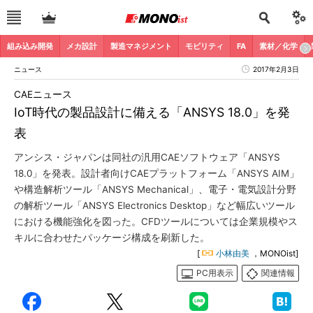
組み込み開発
メカ設計
製造マネジメント
モビリティ
FA
素材／化学
ニュース
2017年2月3日
CAEニュース
IoT時代の製品設計に備える「ANSYS 18.0」を発
表
アンシス・ジャパンは同社の汎用CAEソフトウェア「ANSYS
18.0」を発表。設計者向けCAEプラットフォーム「ANSYS AIM」
や構造解析ツール「ANSYS Mechanical」、電子・電気設計分野
の解析ツール「ANSYS Electronics Desktop」など幅広いツール
における機能強化を図った。CFDツールについては企業規模やス
キルに合わせたパッケージ構成を刷新した。
[
小林由美
，MONOist]
PC用表示
関連情報