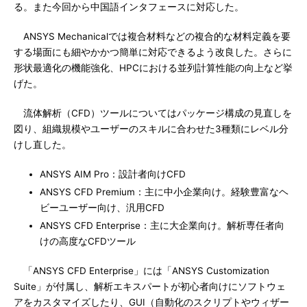
る。また今回から中国語インタフェースに対応した。
ANSYS Mechanicalでは複合材料などの複合的な材料定義を要
する場面にも細やかかつ簡単に対応できるよう改良した。さらに
形状最適化の機能強化、HPCにおける並列計算性能の向上など挙
げた。
流体解析（CFD）ツールについてはパッケージ構成の見直しを
図り、組織規模やユーザーのスキルに合わせた3種類にレベル分
けし直した。
ANSYS AIM Pro：設計者向けCFD
ANSYS CFD Premium：主に中小企業向け。経験豊富なヘ
ビーユーザー向け、汎用CFD
ANSYS CFD Enterprise：主に大企業向け。解析専任者向
けの高度なCFDツール
「ANSYS CFD Enterprise」には「ANSYS Customization
Suite」が付属し、解析エキスパートが初心者向けにソフトウェ
アをカスタマイズしたり、GUI（自動化のスクリプトやウィザー