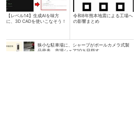
【レベル14】生成AIを味方
令和8年熊本地震による工場へ
に、3D CADを使いこなそう！
の影響まとめ
狭小な駐車場に、シャープがポールカメラ式製
品発表 市場シェア10％目指す
ルネサスが高崎工場を閉鎖へ、かつてはSiCデ
バイス生産の計画も
なぜ熊本に半導体産業が集まるのか――地震で
工場稼働停止相次ぐ