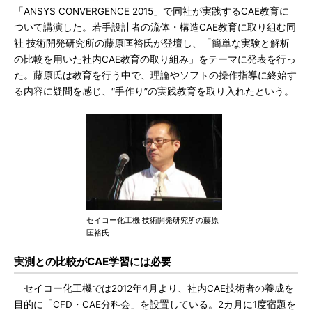
「ANSYS CONVERGENCE 2015」で同社が実践するCAE教育に
ついて講演した。若手設計者の流体・構造CAE教育に取り組む同
社 技術開発研究所の藤原匡裕氏が登壇し、「簡単な実験と解析
の比較を用いた社内CAE教育の取り組み」をテーマに発表を行っ
た。藤原氏は教育を行う中で、理論やソフトの操作指導に終始す
る内容に疑問を感じ、“手作り”の実践教育を取り入れたという。
セイコー化工機 技術開発研究所の藤原
匡裕氏
実測との比較がCAE学習には必要
セイコー化工機では2012年4月より、社内CAE技術者の養成を
目的に「CFD・CAE分科会」を設置している。2カ月に1度宿題を