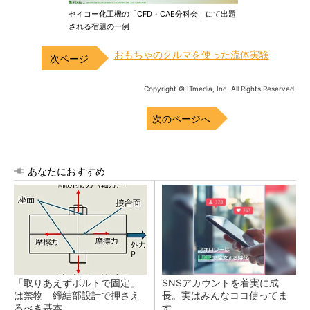
セイコー化工機の「CFD・CAE分科会」にて出題
される宿題の一例
おもちゃのクルマを使った流体実験
Copyright © ITmedia, Inc. All Rights Reserved.
次のページへ
あなたにおすすめ
「取りあえずボルトで固定」
SNSアカウントを着実に成
は禁物 締結部設計で押さえ
長。実はみんなココ使ってま
るべき基本
す。