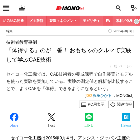
組み込み開発
メカ設計
製造マネジメント
モビリティ
FA
素材／化学
特集
2015年9月8日
技術者教育事例
「体得する」のが一番！ おもちゃのクルマで実験
して学ぶCAE技術
（1/3 ページ）
セイコー化工機では、CAE技術者の養成課程で自作装置とモデル
を使った実験を実施している。実験の測定値と解析を比較するこ
とで、よりCAEを「体得」できるようになるという。
[
與座ひかる
，MONOist]
PC用表示
関連情報
Share
Post
LINE
Hatena
セイコー化工機は2015年9月4日、アンシス・ジャパン主催の