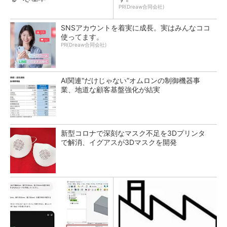
PR(Dreaw合同会社)
SNSアカウントを着実に成長。実はみんなココ
使ってます。
PR(Dreaw合同会社)
AI関連“だけじゃない”オムロンの制御機器事
業、地道な顧客基盤強化が結実
新型コロナで深刻なマスク不足を3Dプリンタ
で解消、イグアスが3Dマスクを開発