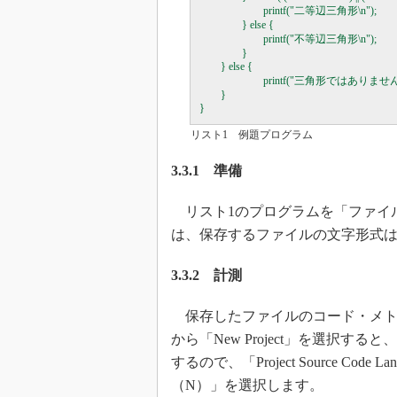
                        printf("二等辺三角形\n");

                } else {

                        printf("不等辺三角形\n");

                }

        } else {

                        printf("三角形ではありません\
        }

リスト1 例題プログラム
3.3.1 準備
リスト1のプログラムを「ファイル
は、保存するファイルの文字形式はU
3.3.2 計測
保存したファイルのコード・メトリクスを
から「New Project」を選択すると
するので、「Project Source C
（N）」を選択します。