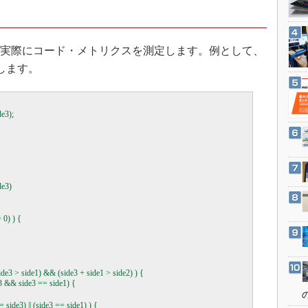
3Dプリンタ
産業オープンネット展
デジタルツインとCAE
S＆OP
を使い、実際にコード・メトリクスを測定します。例として、
します。
インダストリー4.0
イノベーション
製造業ビッグデータ
e3);

メイドインジャパン
植物工場
知財マネジメント
e3)

海外生産
グローバル設計・開発
 0) ) {

制御セキュリティ
新型コロナへの対応
side3 > side1) && (side3 + side1 > side2) ) {

de3 && side3 == side1) {

 == side3) || (side3 == side1) ) {
