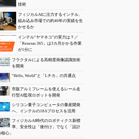
技術
フィジカルAIに注力するインテル、
組み込み市場での約40年の実績を生
かせるか
インテル“ヤマネコ”の実力は？／
「Renesas 365」は3カ月かかる作業
が1分に
フラクタルによる高精度画像認識技術
を開発
“Hello, World”と「Lチカ」の共通点
市販アルミフレームを使えるレール走
行型AI監視ロボットを開発
シリコン量子コンピュータの量産開発
へ、インテルの18Aプロセスを活用
フィジカルAI時代のロボティクス新標
準、安全性は「後付け」でなく「設計
の核心」