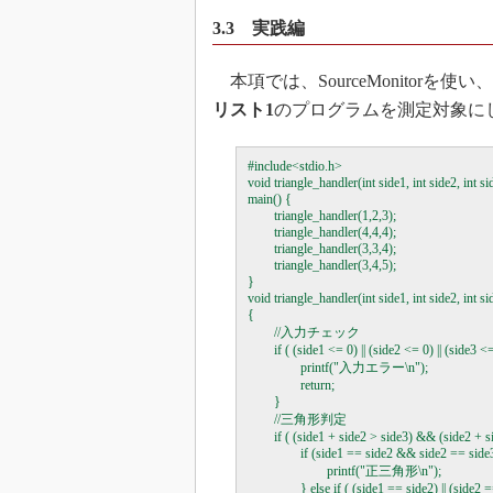
3.3 実践編
本項では、SourceMonitor
リスト1
のプログラムを測定対象に
#include<stdio.h>

void triangle_handler(int side1, int side2, int sid
main() {

        triangle_handler(1,2,3);

        triangle_handler(4,4,4);

        triangle_handler(3,3,4);

        triangle_handler(3,4,5);

}

void triangle_handler(int side1, int side2, int sid
{

        //入力チェック

        if ( (side1 <= 0) || (side2 <= 0) || (side3 <=
                printf("入力エラー\n");

                return;

        }

        //三角形判定

        if ( (side1 + side2 > side3) && (side2 + 
                if (side1 == side2 && side2 == si
                        printf("正三角形\n");

                } else if ( (side1 == side2) || (side2