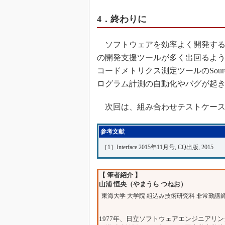
4．終わりに
ソフトウェアを効率よく開発する
の開発支援ツールが多く出回るよ
コードメトリクス測定ツールのSour
ログラム計測の自動化やバグが起
次回は、組み合わせテストケース生成ツ
参考文献
［1］Interface 2015年11月号, CQ出版, 2015
【 筆者紹介 】
山浦 恒央（やまうら つねお）
東海大学 大学院 組込み技術研究科 非常勤講
1977年、日立ソフトウェアエンジニアリ