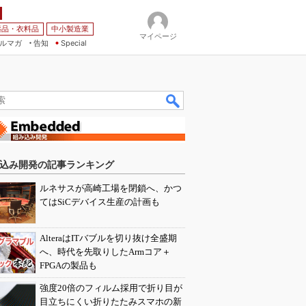
薬品・衣料品
中小製造業
マイページ
ルマガ
告知
Special
込み開発の記事ランキング
ルネサスが高崎工場を閉鎖へ、かつ
てはSiCデバイス生産の計画も
AlteraはITバブルを切り抜け全盛期
へ、時代を先取りしたArmコア＋
FPGAの製品も
強度20倍のフィルム採用で折り目が
目立ちにくい折りたたみスマホの新