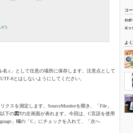
コー
ロボ
n");

エッ
よく
名.c」として任意の場所に保存します。注意点として
TF-8とはしないようにしてください。
測定します。SourceMonitorを開き、「File」
、以下の
図7
の左画面が表れます。今回は、C言語を使用
ode Language」欄の「C」にチェックを入れて、「次へ