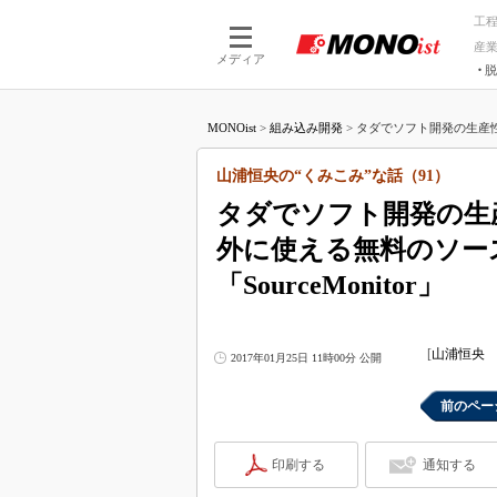
工
産
メディア
脱
つながる技術
AI×技術
MONOist
>
組み込み開発
>
タダでソフト開発の生産性
つながる工場
AI×設備
つながるサービ
Physical
山浦恒央の“くみこみ”な話（91）
タダでソフト開発の生
外に使える無料のソー
「SourceMonitor」
[
山浦恒央 
2017年01月25日 11時00分 公開
前のペー
印刷する
通知する