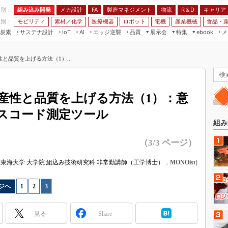
程別：
組み込み開発
メカ設計
製造マネジメント
物流
R＆D
キャリア
FA
業別：
モビリティ
素材／化学
医療機器
ロボット
電機
産業機械
食品・
炭素
サステナ設計
エッジ逆襲
品質
展示会
特集
メ
IoT
AI
ebook
伝承
組み込み開発
CEATEC
読者調査まとめ
編集後記
と品質を上げる方法（1）...
JIMTOF
保全
メカ設計
つながるクルマ
組込み/エッジ コンピューティング
ス
 AI
製造マネジメント
5G
展＆IoT/5Gソリューション展
VR／AR
FA
産性と品質を上げる方法（1）：意
IIFES
モビリティ
フィールドサービス
スコード測定ツール
国際ロボット展
素材／化学
FPGA
組み
ジャパンモビリティショー
組み込み画像技術
（3/3 ページ）
TECHNO-FRONTIER
組み込みモデリング
人テク展
東海大学 大学院 組込み技術研究科 非常勤講師（工学博士）
，
MONOist
]
Windows Embedded
スマート工場EXPO
車載ソフト開発
ジへ
1
|
2
|
3
EdgeTech+
ISO26262
日本ものづくりワールド
見る
Share
無償設計ツール
AUTOMOTIVE WORLD