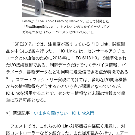
Festoが「The Bionic Learning Network」として開発した
「FlexShapeGripper」。カメレオンの舌をイメージしてメ
ガネをつかむ（ハノーバーメッセ2016でのデモ）
「SFE2017」では、注目度が高まっている「IO-Link」関連製
品を中心に提案を行った。「IO-Link」は、センサーやアクチュ
エータとの通信のために2013年に「IEC 61131-9」で標準化され
たI/O接続技術である。制御データだけでなくデバイス情報、パ
ラメータ、診断データなどを同時に送受信できる点が特徴である
※）
。スマートファクトリー実現に向けては、多彩なI/O関連機器
からの情報取得をどうするかという点が課題となっているが、
IO-Linkを活用することで、センサー情報など末端の情報まで簡
単に取得可能となる。
※）関連記事：
いまさら聞けない IO-Link入門
フエストでは、これらのIO-Link対応機器を幅広く用意し、対
応コントローラーなどを紹介した。また従来強みを持つ、エアー