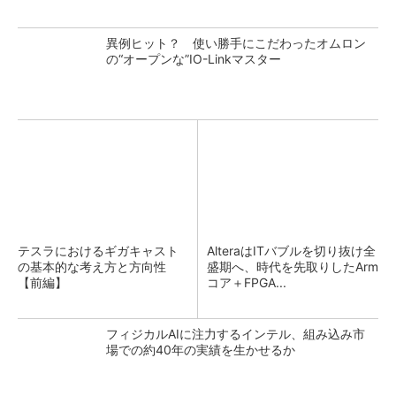
異例ヒット？ 使い勝手にこだわったオムロン
の“オープンな”IO-Linkマスター
テスラにおけるギガキャスト
AlteraはITバブルを切り抜け全
の基本的な考え方と方向性
盛期へ、時代を先取りしたArm
【前編】
コア＋FPGA...
フィジカルAIに注力するインテル、組み込み市
場での約40年の実績を生かせるか