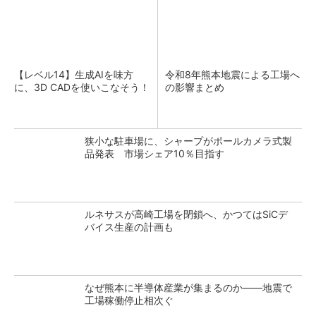
【レベル14】生成AIを味方
令和8年熊本地震による工場へ
に、3D CADを使いこなそう！
の影響まとめ
狭小な駐車場に、シャープがポールカメラ式製
品発表 市場シェア10％目指す
ルネサスが高崎工場を閉鎖へ、かつてはSiCデ
バイス生産の計画も
なぜ熊本に半導体産業が集まるのか――地震で
工場稼働停止相次ぐ