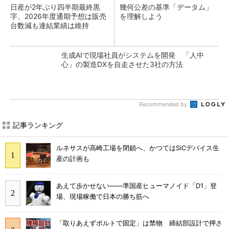
日産が2年ぶり四半期最終黒
幾何公差の基準「データム」
字、2026年度通期予想は販売
を理解しよう
台数減も連結業績は維持
生成AIで現場社員がシステムを開発 「人中
心」の製造DXを自走させた3社の方法
Recommended by
記事ランキング
ルネサスが高崎工場を閉鎖へ、かつてはSiCデバイス生
産の計画も
あえて歩かせない――準国産ヒューマノイド「D1」登
場、現場稼働で日本の勝ち筋へ
「取りあえずボルトで固定」は禁物 締結部設計で押さ