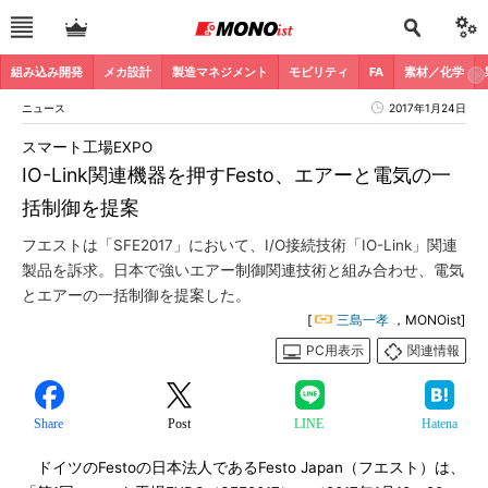
組み込み開発
メカ設計
製造マネジメント
モビリティ
FA
素材／化学
ニュース
2017年1月24日
スマート工場EXPO
IO-Link関連機器を押すFesto、エアーと電気の一
括制御を提案
フエストは「SFE2017」において、I/O接続技術「IO-Link」関連
製品を訴求。日本で強いエアー制御関連技術と組み合わせ、電気
とエアーの一括制御を提案した。
[
三島一孝
，MONOist]
PC用表示
関連情報
Share
Post
LINE
Hatena
ドイツのFestoの日本法人であるFesto Japan（フエスト）は、