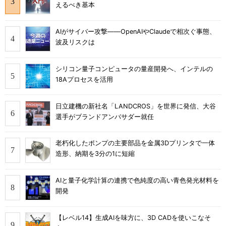
えるべき基本
AIがサイバー攻撃――OpenAIやClaudeで相次ぐ事態、
波及リスクは
シリコン量子コンピュータの量産開発へ、インテルの
18Aプロセスを活用
日立建機の新社名「LANDCROS」を世界に発信、大谷
選手がブランドアンバサダー就任
老朽化したポンプの主要部品を金属3Dプリンタで一体
造形、納期を3分の1に短縮
AIと量子化学計算の連携で色純度の高い青色発光材料を
開発
【レベル14】生成AIを味方に、3D CADを使いこなそ