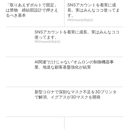
「取りあえずボルトで固定」
SNSアカウントを着実に成
は禁物 締結部設計で押さえ
長。実はみんなココ使ってま
るべき基本
す。
PR(Dreaw合同会社)
SNSアカウントを着実に成長。実はみんなココ
使ってます。
PR(Dreaw合同会社)
AI関連“だけじゃない”オムロンの制御機器事
業、地道な顧客基盤強化が結実
新型コロナで深刻なマスク不足を3Dプリンタ
で解消、イグアスが3Dマスクを開発