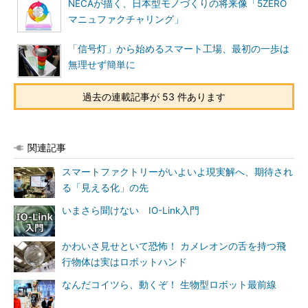
NECAが描く、日本型モノづくりの将来像「5ZERO
マニュファクチャリング」
「信号灯」から始めるスマート工場、最初の一歩は
無理せず簡単に
過去の連載記事が 53 件あります
関連記事
スマートファクトリーがいよいよ現実解へ、期待され
る「見える化」の先
いまさら聞けない IO-Link入門
かわいさ見せといて恐怖！ カメレオンの舌を持つ飛
行物体は実はロボットハンド
なんだコイツら、動くぞ！ 生物型ロボット最前線