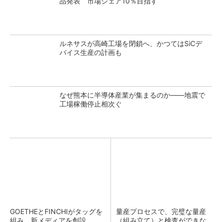
品発表 市場シェア10％目指す
ルネサスが高崎工場を閉鎖へ、かつてはSiCデ
バイス生産の計画も
なぜ熊本に半導体産業が集まるのか――地震で
工場稼働停止相次ぐ
GOETHEとFINCHIがタッグを
量産プロセスで、完璧な量産
組み、新メディアを創設
（組み立て）と検査ができな