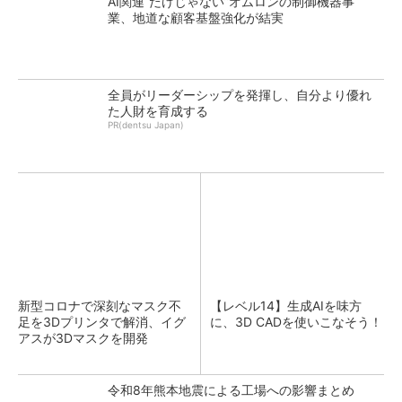
AI関連“だけじゃない”オムロンの制御機器事
業、地道な顧客基盤強化が結実
全員がリーダーシップを発揮し、自分より優れ
た人財を育成する
PR(dentsu Japan)
新型コロナで深刻なマスク不
【レベル14】生成AIを味方
足を3Dプリンタで解消、イグ
に、3D CADを使いこなそう！
アスが3Dマスクを開発
令和8年熊本地震による工場への影響まとめ