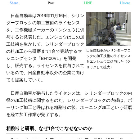
Share
Post
LINE
Hatena
日産自動車は2016年11月16日、シリン
ダーブロックの加工技術のライセンス
を、工作機械メーカーのエンシュウに供
与すると発表した。エンシュウはこの加
工技術を生かして、シリンダーブロック
日産自動車がシリンダーブロ
の粗加工から研磨まで1台で完結するマ
ックの加工技術のライセンス
シニングセンタ「BH100VL」を開発
をエンシュウに供与した（ク
し、販売する。ライセンスを供与されて
リックして拡大）
いるので、日産自動車以外の企業に向け
ても提案していく。
日産自動車が供与したライセンスは、シリンダーブロックの内
径の加工技術に関するものだ。シリンダーブロックの内径は、ボ
ーリング加工と呼ばれる粗削りの後、ホーニング加工という研磨
を経て加工作業が完了する。
粗削りと研磨、なぜ1台でこなせないのか