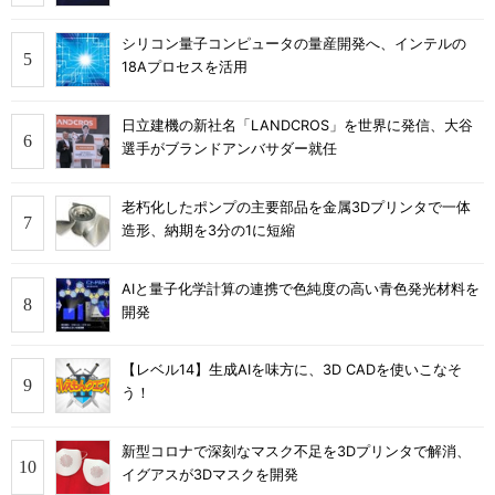
シリコン量子コンピュータの量産開発へ、インテルの
18Aプロセスを活用
日立建機の新社名「LANDCROS」を世界に発信、大谷
選手がブランドアンバサダー就任
老朽化したポンプの主要部品を金属3Dプリンタで一体
造形、納期を3分の1に短縮
AIと量子化学計算の連携で色純度の高い青色発光材料を
開発
【レベル14】生成AIを味方に、3D CADを使いこなそ
う！
新型コロナで深刻なマスク不足を3Dプリンタで解消、
イグアスが3Dマスクを開発