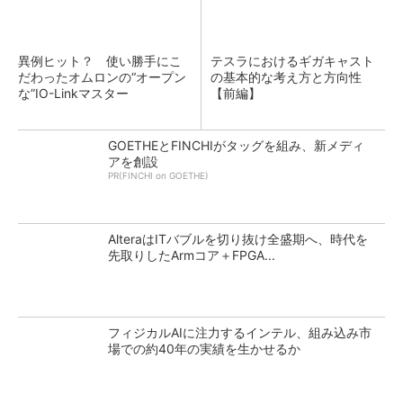
異例ヒット？ 使い勝手にこ
テスラにおけるギガキャスト
だわったオムロンの“オープン
の基本的な考え方と方向性
な”IO-Linkマスター
【前編】
GOETHEとFINCHIがタッグを組み、新メディ
アを創設
PR(FINCHI on GOETHE)
AlteraはITバブルを切り抜け全盛期へ、時代を
先取りしたArmコア＋FPGA...
フィジカルAIに注力するインテル、組み込み市
場での約40年の実績を生かせるか