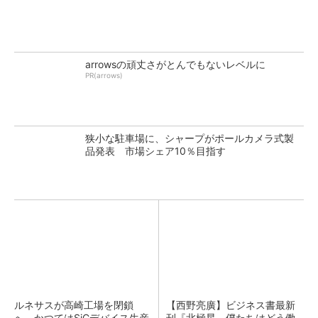
arrowsの頑丈さがとんでもないレベルに
PR(arrows)
狭小な駐車場に、シャープがポールカメラ式製
品発表 市場シェア10％目指す
ルネサスが高崎工場を閉鎖
【西野亮廣】ビジネス書最新
へ、かつてはSiCデバイス生産
刊『北極星 僕たちはどう働