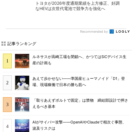
トヨタが2026年度通期業績を上方修正、好調
なHEVは次世代電池で競争力を強化へ
Recommended by
記事ランキング
ルネサスが高崎工場を閉鎖へ、かつてはSiCデバイス生
産の計画も
あえて歩かせない――準国産ヒューマノイド「D1」登
場、現場稼働で日本の勝ち筋へ
「取りあえずボルトで固定」は禁物 締結部設計で押さ
えるべき基本
AIがサイバー攻撃――OpenAIやClaudeで相次ぐ事態、
波及リスクは