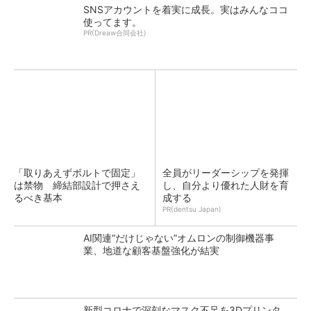
SNSアカウントを着実に成長。実はみんなココ
使ってます。
PR(Dreaw合同会社)
「取りあえずボルトで固定」
全員がリーダーシップを発揮
は禁物 締結部設計で押さえ
し、自分より優れた人財を育
るべき基本
成する
PR(dentsu Japan)
AI関連“だけじゃない”オムロンの制御機器事
業、地道な顧客基盤強化が結実
新型コロナで深刻なマスク不足を3Dプリンタ