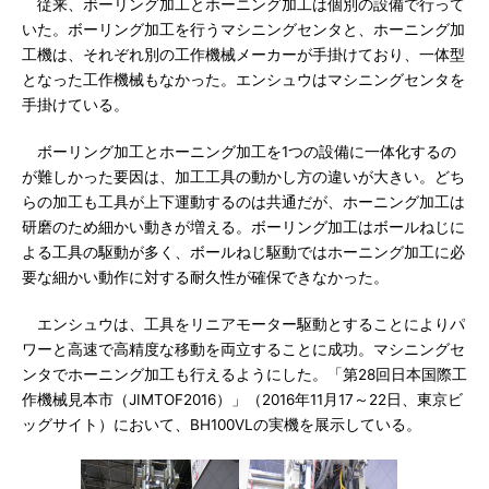
従来、ボーリング加工とホーニング加工は個別の設備で行って
いた。ボーリング加工を行うマシニングセンタと、ホーニング加
工機は、それぞれ別の工作機械メーカーが手掛けており、一体型
となった工作機械もなかった。エンシュウはマシニングセンタを
手掛けている。
ボーリング加工とホーニング加工を1つの設備に一体化するの
が難しかった要因は、加工工具の動かし方の違いが大きい。どち
らの加工も工具が上下運動するのは共通だが、ホーニング加工は
研磨のため細かい動きが増える。ボーリング加工はボールねじに
よる工具の駆動が多く、ボールねじ駆動ではホーニング加工に必
要な細かい動作に対する耐久性が確保できなかった。
エンシュウは、工具をリニアモーター駆動とすることによりパ
ワーと高速で高精度な移動を両立することに成功。マシニングセ
ンタでホーニング加工も行えるようにした。「第28回日本国際工
作機械見本市（JIMTOF2016）」（2016年11月17～22日、東京ビ
ッグサイト）において、BH100VLの実機を展示している。