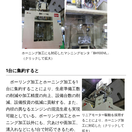
ホーニング加工にも対応したマシニングセンタ「BH100VL」
（クリックして拡大）
1台に集約すると
ボーリング加工とホーニング加工を1
台に集約することにより、生産準備工数
の削減や加工精度の向上、設備台数の削
減、設備投資の低減に貢献する。また、
内径の異なるエンジンの混流生産も実現
リニアモーター駆動を採用す
可能としている。ボーリング加工とホー
ることにより、ホーニング加
ニング加工以外にも、穴あけや面加工、
工に対応した（クリックして
溝入れなどにも1台で対応できるため、
拡大）