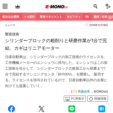
組み込み開発
メカ設計
製造マネジメント
モビリティ
FA
素材／化学
ニュース
2016年11月18日
製造技術
シリンダーブロックの粗削りと研磨作業が1台で完
結、カギはリニアモーター
日産自動車は、シリンダーブロックの加工技術のライセンスを、
工作機械メーカーのエンシュウに供与した。エンシュウはこの加
工技術を生かして、シリンダーブロックの粗加工から研磨まで1
台で完結するマシニングセンタ「BH100VL」を開発し、販売す
る。ライセンスを供与されているので、日産自動車以外の企業に
向けても提案していく。
[
齊藤由希
，MONOist]
PC用表示
関連情報