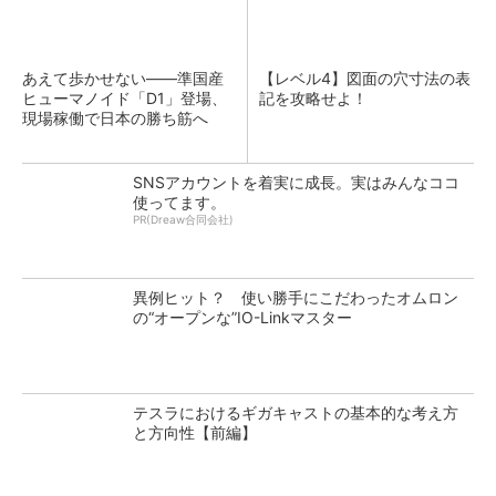
あえて歩かせない――準国産
【レベル4】図面の穴寸法の表
ヒューマノイド「D1」登場、
記を攻略せよ！
現場稼働で日本の勝ち筋へ
SNSアカウントを着実に成長。実はみんなココ
使ってます。
PR(Dreaw合同会社)
異例ヒット？ 使い勝手にこだわったオムロン
の“オープンな”IO-Linkマスター
テスラにおけるギガキャストの基本的な考え方
と方向性【前編】