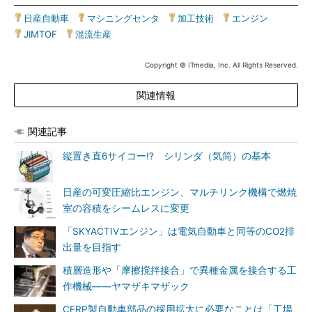
日産自動車
|
マシニングセンタ
|
加工技術
|
エンジン
|
JIMTOF
|
混流生産
Copyright © ITmedia, Inc. All Rights Reserved.
関連情報
関連記事
縦置き直6サイコー!? シリンダ（気筒）の基本
日産の可変圧縮比エンジン、マルチリンク機構で燃焼
室の容積をシームレスに変更
「SKYACTIVエンジン」は電気自動車と同等のCO2排
出量を目指す
積層造形や「摩擦撹拌接合」で異種金属を接合する工
作機械――ヤマザキマザック
CFRP製自動車部品の採用拡大に必要なことは「工場