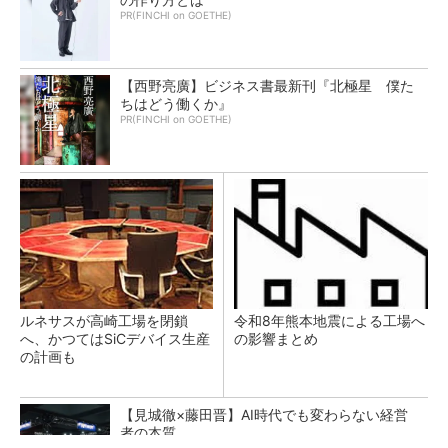
PR(FINCHI on GOETHE)
【西野亮廣】ビジネス書最新刊『北極星 僕た
ちはどう働くか』
PR(FINCHI on GOETHE)
ルネサスが高崎工場を閉鎖
令和8年熊本地震による工場へ
へ、かつてはSiCデバイス生産
の影響まとめ
の計画も
【見城徹×藤田晋】AI時代でも変わらない経営
者の本質