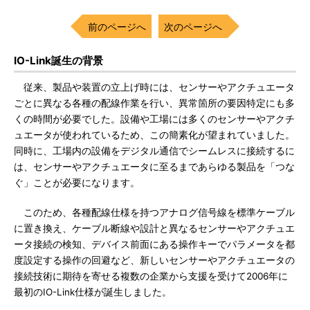
前のページへ
次のページへ
IO-Link誕生の背景
従来、製品や装置の立上げ時には、センサーやアクチュエータ
ごとに異なる各種の配線作業を行い、異常箇所の要因特定にも多
くの時間が必要でした。設備や工場には多くのセンサーやアクチ
ュエータが使われているため、この簡素化が望まれていました。
同時に、工場内の設備をデジタル通信でシームレスに接続するに
は、センサーやアクチュエータに至るまであらゆる製品を「つな
ぐ」ことが必要になります。
このため、各種配線仕様を持つアナログ信号線を標準ケーブル
に置き換え、ケーブル断線や設計と異なるセンサーやアクチュエ
ータ接続の検知、デバイス前面にある操作キーでパラメータを都
度設定する操作の回避など、新しいセンサーやアクチュエータの
接続技術に期待を寄せる複数の企業から支援を受けて2006年に
最初のIO-Link仕様が誕生しました。