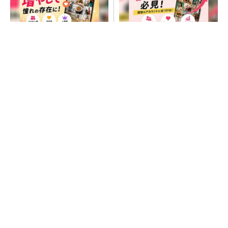
SNSアカウントを着実に成
SNSアカウントを着実に成
長。実はみんなココ使ってま
長。実はみんなココ使ってま
す。
す。
PR(Dreaw合同会社)
PR(Dreaw合同会社)
「取りあえずボルトで固定」は禁物 締結部設
計で押さえるべき基本
AI関連“だけじゃない”オムロンの制御機器事
業、地道な顧客基盤強化が結実
新型コロナで深刻なマスク不足を3Dプリンタ
で解消、イグアスが3Dマスクを開発