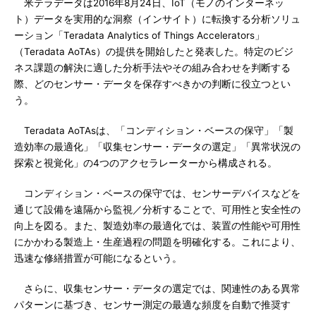
米テラデータは2016年8月24日、IoT（モノのインターネッ
ト）データを実用的な洞察（インサイト）に転換する分析ソリュ
ーション「Teradata Analytics of Things Accelerators」
（Teradata AoTAs）の提供を開始したと発表した。特定のビジ
ネス課題の解決に適した分析手法やその組み合わせを判断する
際、どのセンサー・データを保存すべきかの判断に役立つとい
う。
Teradata AoTAsは、「コンディション・ベースの保守」「製
造効率の最適化」「収集センサー・データの選定」「異常状況の
探索と視覚化」の4つのアクセラレーターから構成される。
コンディション・ベースの保守では、センサーデバイスなどを
通じて設備を遠隔から監視／分析することで、可用性と安全性の
向上を図る。また、製造効率の最適化では、装置の性能や可用性
にかかわる製造上・生産過程の問題を明確化する。これにより、
迅速な修繕措置が可能になるという。
さらに、収集センサー・データの選定では、関連性のある異常
パターンに基づき、センサー測定の最適な頻度を自動で推奨す