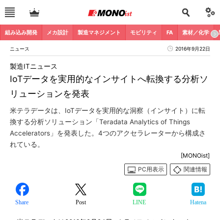
組み込み開発
メカ設計
製造マネジメント
モビリティ
FA
素材／化学
ニュース
2016年9月22日
製造ITニュース
IoTデータを実用的なインサイトへ転換する分析ソ
リューションを発表
米テラデータは、IoTデータを実用的な洞察（インサイト）に転
換する分析ソリューション「Teradata Analytics of Things
Accelerators」を発表した。4つのアクセラレーターから構成さ
れている。
[MONOist]
PC用表示
関連情報
Share
Post
LINE
Hatena